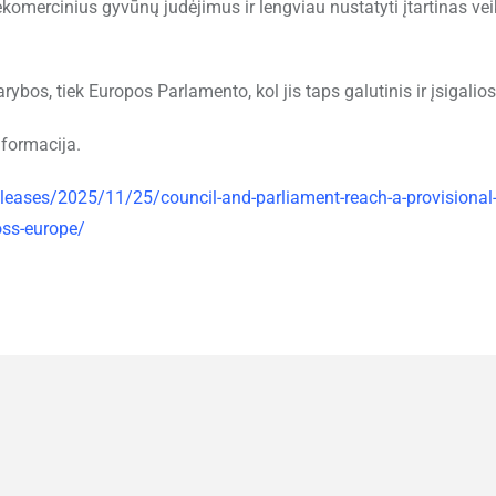
mercinius gyvūnų judėjimus ir lengviau nustatyti įtartinas vei
rybos, tiek Europos Parlamento, kol jis taps galutinis ir įsigalios
formacija.
leases/2025/11/25/council-and-parliament-reach-a-provisional-
oss-europe/