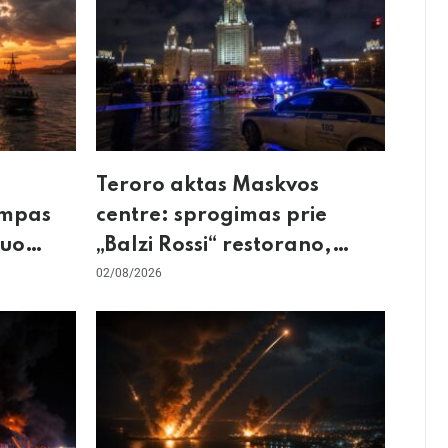
Teroro aktas Maskvos
umpas
centre: sprogimas prie
kuo
„Balzi Rossi“ restorano,
mirtininkės apgulė ir tikrieji
02/08/2026
taikiniai