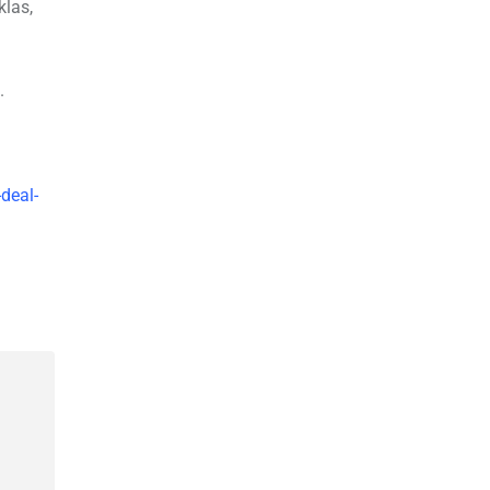
klas,
.
deal-