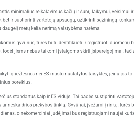
tis minimalius reikalavimus kačių ir šunų laikymui, veisimui ir
bet ir sustiprinti vartotojų apsaugą, užtikrinti sąžiningą konkur
au daugelį metų kelia nerimą valstybėms narėms.
aikomus gyvūnus, turės būti identifikuoti ir registruoti duomenų 
odėl jiems nebus taikomi įstaigoms skirti įsipareigojimai, tači
kyti griežtesnes nei ES mastu nustatytos taisykles, jeigu jos to
inius poreikius.
čius standartus kaip ir ES viduje. Tai padės sustiprinti vartotoj
 ar neskaidrios prekybos tinklų. Gyvūnai, įvežami į rinką, turės b
 dienas, o nekomerciniai judėjimai bus registruojami naujai kur