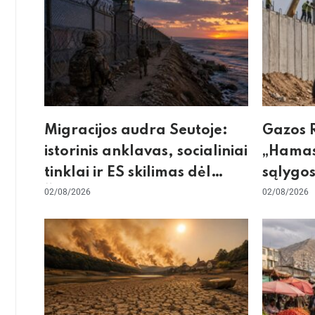
Migracijos audra Seutoje:
Gazos R
istorinis anklavas, socialiniai
„Hamas
tinklai ir ES skilimas dėl
sąlygos
Šengeno zonos
02/08/2026
skeptic
02/08/2026
dėl sie