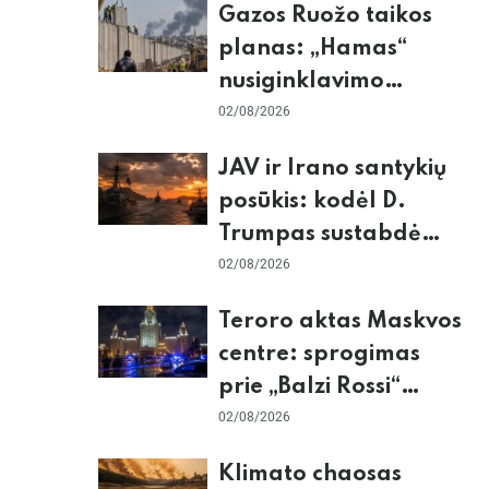
Gazos Ruožo taikos
planas: „Hamas“
nusiginklavimo
sąlygos, Izraelio
02/08/2026
skepticizmas ir ES
JAV ir Irano santykių
nerimas dėl sienos
posūkis: kodėl D.
Trumpas sustabdė
smūgius ir kuo
02/08/2026
rizikuoja pasaulio
Teroro aktas Maskvos
ekonomika
centre: sprogimas
prie „Balzi Rossi“
restorano,
02/08/2026
mirtininkės apgulė ir
Klimato chaosas
tikrieji taikiniai