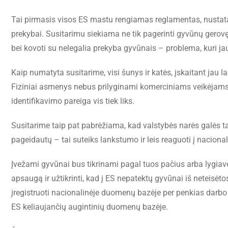
Tai pirmasis visos ES mastu rengiamas reglamentas, nustatan
prekybai. Susitarimu siekiama ne tik pagerinti gyvūnų gerovę, 
bei kovoti su nelegalia prekyba gyvūnais – problema, kuri j
Kaip numatyta susitarime, visi šunys ir katės, įskaitant jau l
Fiziniai asmenys nebus prilyginami komerciniams veikėjams, t
identifikavimo pareiga vis tiek liks.
Susitarime taip pat pabrėžiama, kad valstybės narės galės tai
pageidautų – tai suteiks lankstumo ir leis reaguoti į nacional
Įvežami gyvūnai bus tikrinami pagal tuos pačius arba lygiaver
apsaugą ir užtikrinti, kad į ES nepatektų gyvūnai iš neteisėtos
įregistruoti nacionalinėje duomenų bazėje per penkias darbo
ES keliaujančių augintinių duomenų bazėje.