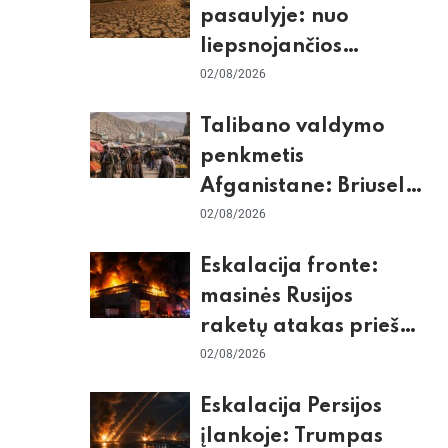
pasaulyje: nuo
liepsnojančios
Europos iki
02/08/2026
stingdančio
Talibano valdymo
Antarktidos
penkmetis
paradokso
Afganistane: Briuselio
vizito užkulisiai, gilus
02/08/2026
skurdas ir karinis
Eskalacija fronte:
konfliktas su
masinės Rusijos
Pakistanu
raketų atakas prieš
Kijevą, dronų smūgiai
02/08/2026
„Wildberries“ ir
Eskalacija Persijos
žiemos krizės grėsmė
įlankoje: Trumpas