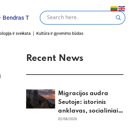
as Tikslas
ologija ir sveikata
Kultūra ir gyvenimo būdas
Recent News
ų
Migracijos audra
Seutoje: istorinis
anklavas, socialiniai
tinklai ir ES skilimas
02/08/2026
dėl Šengeno zonos