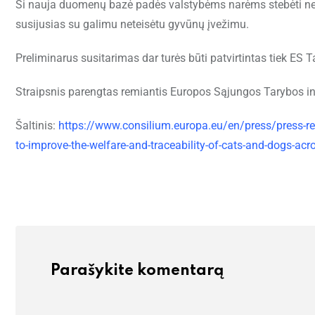
Ši nauja duomenų bazė padės valstybėms narėms stebėti neko
susijusias su galimu neteisėtu gyvūnų įvežimu.
Preliminarus susitarimas dar turės būti patvirtintas tiek ES Ta
Straipsnis parengtas remiantis Europos Sąjungos Tarybos in
Šaltinis:
https://www.consilium.europa.eu/en/press/press-re
to-improve-the-welfare-and-traceability-of-cats-and-dogs-acr
Parašykite komentarą