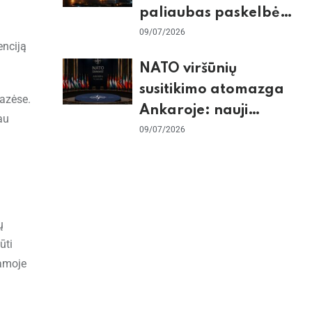
paliaubas paskelbė
baigtomis, JAV
09/07/2026
enciją
sunaikino 90 karinių
NATO viršūnių
taikinių Irane
susitikimo atomazga
bazėse.
Ankaroje: nauji
au
įsipareigojimai
09/07/2026
Ukrainai ir D. Trumpo
grasinimai Ispanijai
ų
ūti
iamoje