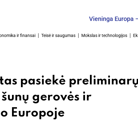
Vieninga Europa – Bendr
onomika ir finansai
Teisė ir saugumas
Mokslas ir technologijos
Ek
tas pasiekė preliminar
r šunų gerovės ir
o Europoje