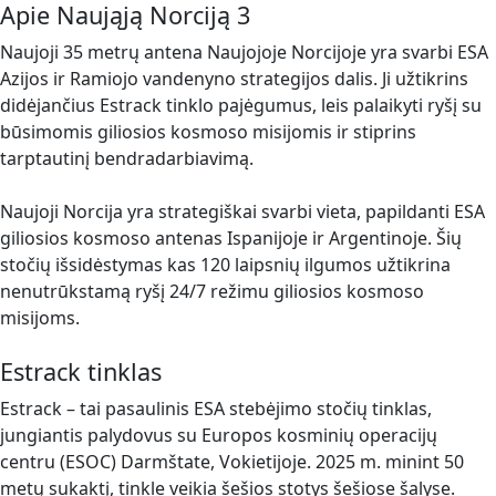
Apie Naująją Norciją 3
Naujoji 35 metrų antena Naujojoje Norcijoje yra svarbi ESA
Azijos ir Ramiojo vandenyno strategijos dalis. Ji užtikrins
didėjančius Estrack tinklo pajėgumus, leis palaikyti ryšį su
būsimomis giliosios kosmoso misijomis ir stiprins
tarptautinį bendradarbiavimą.
Naujoji Norcija yra strategiškai svarbi vieta, papildanti ESA
giliosios kosmoso antenas Ispanijoje ir Argentinoje. Šių
stočių išsidėstymas kas 120 laipsnių ilgumos užtikrina
nenutrūkstamą ryšį 24/7 režimu giliosios kosmoso
misijoms.
Estrack tinklas
Estrack – tai pasaulinis ESA stebėjimo stočių tinklas,
jungiantis palydovus su Europos kosminių operacijų
centru (ESOC) Darmštate, Vokietijoje. 2025 m. minint 50
metų sukaktį, tinkle veikia šešios stotys šešiose šalyse.