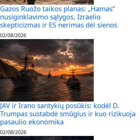
Gazos Ruožo taikos planas: „Hamas“
nusiginklavimo sąlygos, Izraelio
skepticizmas ir ES nerimas dėl sienos
02/08/2026
JAV ir Irano santykių posūkis: kodėl D.
Trumpas sustabdė smūgius ir kuo rizikuoja
pasaulio ekonomika
02/08/2026