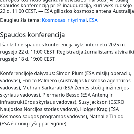
spaudos konferenciją prieš inauguraciją, kuri vyks rugsėjo
22 d. 11:00 CEST. — ESA giliosios kosmoso antena Australija
Daugiau šia tema:
Kosmosas ir tyrimai
,
ESA
Spaudos konferencija
Išankstinė spaudos konferencija vyks internetu 2025 m.
rugsėjo 22 d. 11:00 CEST. Registracija žurnalistams atvira iki
rugsėjo 18 d. 19:00 CEST.
Konferencijoje dalyvaus: Simon Plum (ESA misijų operacijų
vadovas), Enrico Palmero (Australijos kosmoso agentūros
vadovas), Mehran Sarkarati (ESA Žemės stočių inžinerijos
skyriaus vadovas), Piermario Besso (ESA Antenų ir
infrastruktūros skyriaus vadovas), Suzy Jackson (CSIRO
Naujosios Norcijos stoties vadovė), Holger Krag (ESA
Kosmoso saugos programos vadovas), Nathalie Tinjod
(ESA išorinių ryšių pareigūnė).