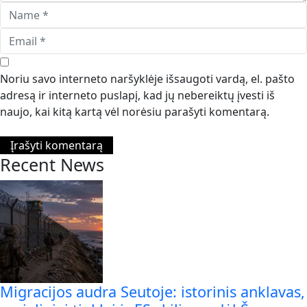
Noriu savo interneto naršyklėje išsaugoti vardą, el. pašto
adresą ir interneto puslapį, kad jų nebereiktų įvesti iš
naujo, kai kitą kartą vėl norėsiu parašyti komentarą.
Recent News
Migracijos audra Seutoje: istorinis anklavas,