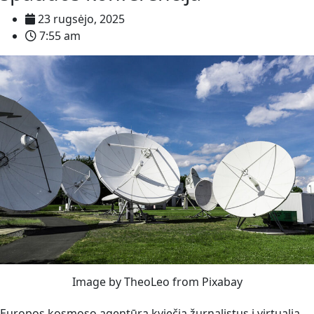
23 rugsėjo, 2025
7:55 am
Image by TheoLeo from Pixabay
Europos kosmoso agentūra kviečia žurnalistus į virtualią