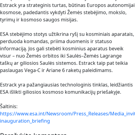
Estrack yra strateginis turtas, būtinas Europos autonomijai
kosmose, padedantis vykdyti Žemės stebėjimo, mokslo,
tyrimų ir kosmoso saugos misijas.
ESA stebėjimo stotys užtikrina ryšį su kosminiais aparatais,
perduoda komandas, priima duomenis ir statuso
informaciją. Jos gali stebėti kosminius aparatus beveik
visur – nuo Žemės orbitos iki Saulės–Žemės Lagrange
taškų ar giliosios Saulės sistemos. Estrack taip pat teikia
paslaugas Vega-C ir Ariane 6 raketų paleidimams.
Estrack yra pažangiausias technologinis tinklas, leidžiantis
ESA išlikti giliosios kosmoso komunikacijų priešakyje.
Šaltinis:
https://www.esa.int/Newsroom/Press_Releases/Media_invi
inauguration_briefing