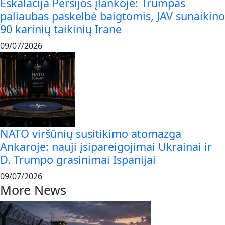
Eskalacija Persijos įlankoje: Trumpas
paliaubas paskelbė baigtomis, JAV sunaikino
90 karinių taikinių Irane
09/07/2026
NATO viršūnių susitikimo atomazga
Ankaroje: nauji įsipareigojimai Ukrainai ir
D. Trumpo grasinimai Ispanijai
09/07/2026
More News