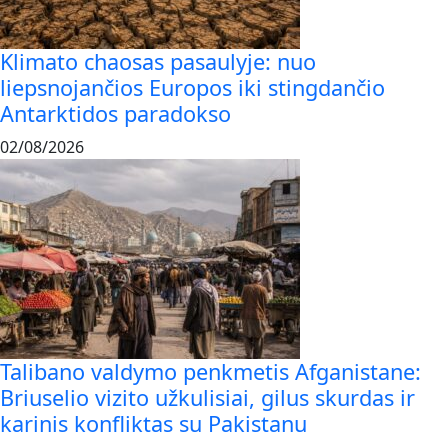
Klimato chaosas pasaulyje: nuo
liepsnojančios Europos iki stingdančio
Antarktidos paradokso
02/08/2026
Talibano valdymo penkmetis Afganistane:
Briuselio vizito užkulisiai, gilus skurdas ir
karinis konfliktas su Pakistanu