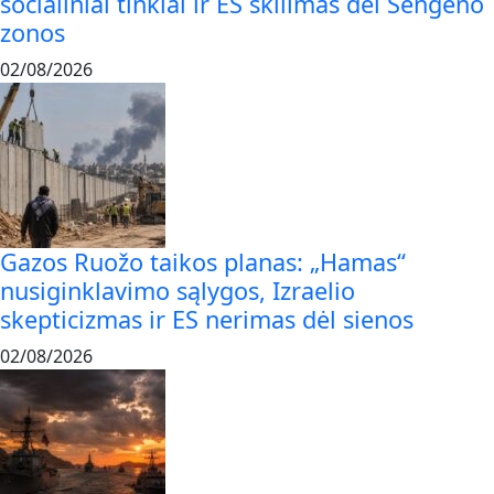
socialiniai tinklai ir ES skilimas dėl Šengeno
zonos
02/08/2026
Gazos Ruožo taikos planas: „Hamas“
nusiginklavimo sąlygos, Izraelio
skepticizmas ir ES nerimas dėl sienos
02/08/2026