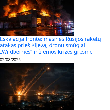
Eskalacija fronte: masinės Rusijos raketų
atakas prieš Kijevą, dronų smūgiai
„Wildberries“ ir žiemos krizės grėsmė
02/08/2026