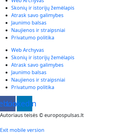
Web Archyvas
Skonių ir istorijų žemėlapis
Atrask savo galimybes
Jaunimo balsas
Naujienos ir straipsniai
Privatumo politika
Web Archyvas
Skonių ir istorijų žemėlapis
Atrask savo galimybes
Jaunimo balsas
Naujienos ir straipsniai
Privatumo politika
ebook
Linkedin
Autoriaus teisės © europospulsas.lt
Exit mobile version