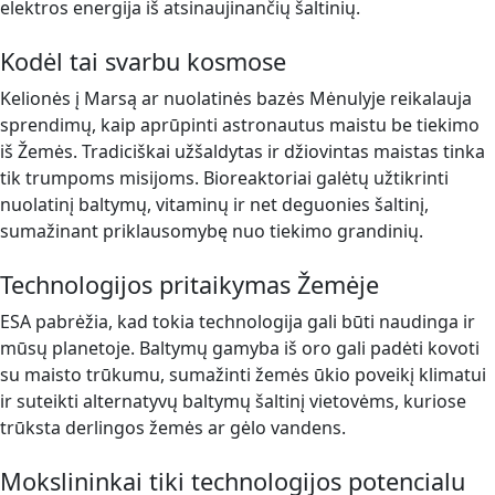
elektros energija iš atsinaujinančių šaltinių.
Kodėl tai svarbu kosmose
Kelionės į Marsą ar nuolatinės bazės Mėnulyje reikalauja
sprendimų, kaip aprūpinti astronautus maistu be tiekimo
iš Žemės. Tradiciškai užšaldytas ir džiovintas maistas tinka
tik trumpoms misijoms. Bioreaktoriai galėtų užtikrinti
nuolatinį baltymų, vitaminų ir net deguonies šaltinį,
sumažinant priklausomybę nuo tiekimo grandinių.
Technologijos pritaikymas Žemėje
ESA pabrėžia, kad tokia technologija gali būti naudinga ir
mūsų planetoje. Baltymų gamyba iš oro gali padėti kovoti
su maisto trūkumu, sumažinti žemės ūkio poveikį klimatui
ir suteikti alternatyvų baltymų šaltinį vietovėms, kuriose
trūksta derlingos žemės ar gėlo vandens.
Mokslininkai tiki technologijos potencialu