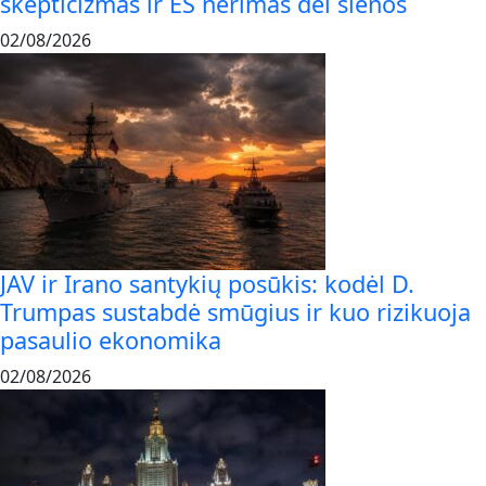
skepticizmas ir ES nerimas dėl sienos
02/08/2026
JAV ir Irano santykių posūkis: kodėl D.
Trumpas sustabdė smūgius ir kuo rizikuoja
pasaulio ekonomika
02/08/2026