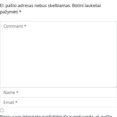
El. pašto adresas nebus skelbiamas.
Būtini laukeliai
pažymėti
*
Noriu savo interneto naršyklėje išsaugoti vardą, el. pašto