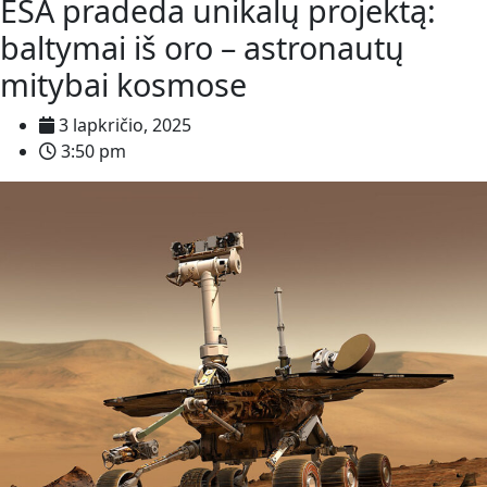
ESA pradeda unikalų projektą:
baltymai iš oro – astronautų
mitybai kosmose
3 lapkričio, 2025
3:50 pm