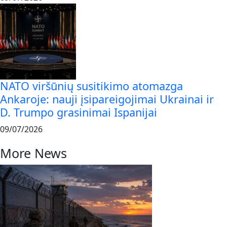
NATO viršūnių susitikimo atomazga
Ankaroje: nauji įsipareigojimai Ukrainai ir
D. Trumpo grasinimai Ispanijai
09/07/2026
More News