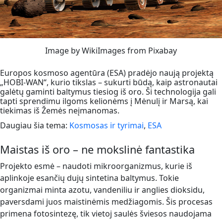
Image by WikiImages from Pixabay
Europos kosmoso agentūra (ESA) pradėjo naują projektą
„HOBI-WAN“, kurio tikslas – sukurti būdą, kaip astronautai
galėtų gaminti baltymus tiesiog iš oro. Ši technologija gali
tapti sprendimu ilgoms kelionėms į Mėnulį ir Marsą, kai
tiekimas iš Žemės neįmanomas.
Daugiau šia tema:
Kosmosas ir tyrimai
,
ESA
Maistas iš oro – ne mokslinė fantastika
Projekto esmė – naudoti mikroorganizmus, kurie iš
aplinkoje esančių dujų sintetina baltymus. Tokie
organizmai minta azotu, vandeniliu ir anglies dioksidu,
paversdami juos maistinėmis medžiagomis. Šis procesas
primena fotosintezę, tik vietoj saulės šviesos naudojama