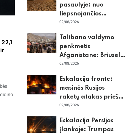
pasaulyje: nuo
liepsnojančios
Europos iki
02/08/2026
stingdančio
Talibano valdymo
Antarktidos
 22,1
penkmetis
paradokso
ir
Afganistane: Briuselio
vizito užkulisiai, gilus
02/08/2026
skurdas ir karinis
Eskalacija fronte:
konfliktas su
ybės
masinės Rusijos
Pakistanu
adidino
raketų atakas prieš
Kijevą, dronų smūgiai
02/08/2026
„Wildberries“ ir
Eskalacija Persijos
žiemos krizės grėsmė
įlankoje: Trumpas
i