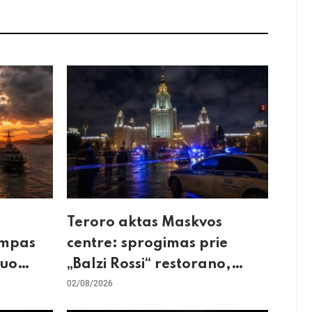
Teroro aktas Maskvos
umpas
centre: sprogimas prie
kuo
„Balzi Rossi“ restorano,
mirtininkės apgulė ir tikrieji
02/08/2026
taikiniai