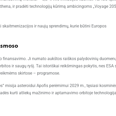
Athena, ir pradėti technologijų kūrimą ambicingoms „Voyage 20
i skaitmenizacijos ir naujų sprendimų, kurie būtini Europos
osmoso
nio finansavimo. Ji numato aukštos raiškos palydovinių duomen
tos ir saugų ryšį. Tai istoriškai reikšmingas pokytis, nes ESA s
 reikmėms skirtose – programose.
 misija asteroidui Apofis perėmimui 2029 m., tęsiasi kosminė
adės kurti atliekų mažinimo ir aptarnavimo orbitoje technologija