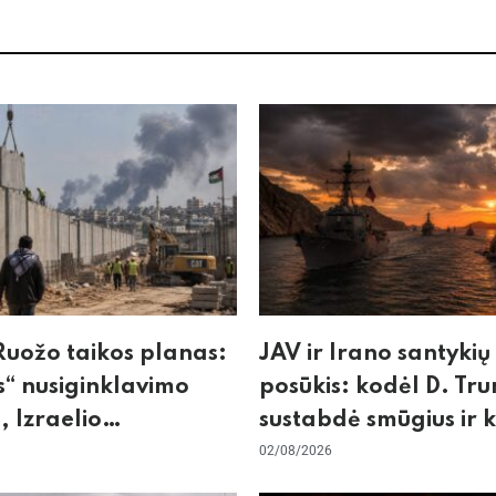
uožo taikos planas:
JAV ir Irano santykių
“ nusiginklavimo
posūkis: kodėl D. Tr
, Izraelio
sustabdė smūgius ir 
izmas ir ES nerimas
rizikuoja pasaulio
02/08/2026
nos
ekonomika