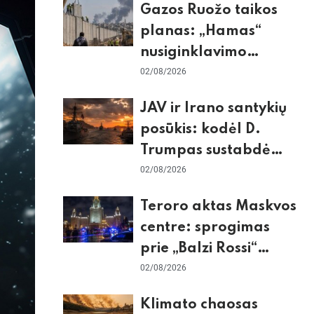
Gazos Ruožo taikos
planas: „Hamas“
nusiginklavimo
sąlygos, Izraelio
02/08/2026
skepticizmas ir ES
JAV ir Irano santykių
nerimas dėl sienos
posūkis: kodėl D.
Trumpas sustabdė
smūgius ir kuo
02/08/2026
rizikuoja pasaulio
Teroro aktas Maskvos
ekonomika
centre: sprogimas
prie „Balzi Rossi“
restorano,
02/08/2026
mirtininkės apgulė ir
Klimato chaosas
tikrieji taikiniai