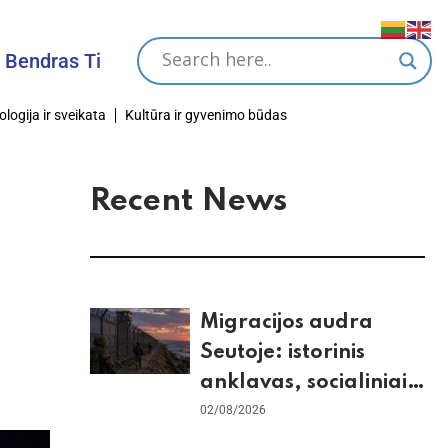
s Tikslas
ologija ir sveikata
Kultūra ir gyvenimo būdas
Recent News
Migracijos audra
Seutoje: istorinis
anklavas, socialiniai
tinklai ir ES skilimas
02/08/2026
dėl Šengeno zonos