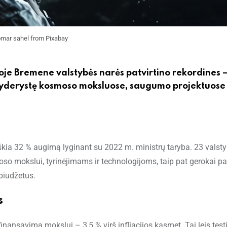
mar sahel from Pixabay
je Bremene valstybės narės patvirtino rekordines –
os lyderystę kosmoso moksluose, saugumo projektuose 
škia 32 % augimą lyginant su 2022 m. ministrų taryba. 23 valst
so mokslui, tyrinėjimams ir technologijoms, taip pat gerokai p
biudžetus.
s
inansavimą mokslui – 3,5 % virš infliacijos kasmet. Tai leis tęst