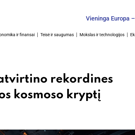
Vieninga Europa – Bendra
onomika ir finansai
Teisė ir saugumas
Mokslas ir technologijos
Ek
atvirtino rekordines
os kosmoso kryptį