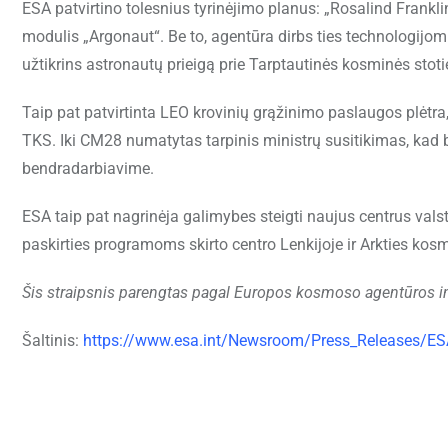
ESA patvirtino tolesnius tyrinėjimo planus: „Rosalind Frank
modulis „Argonaut“. Be to, agentūra dirbs ties technologijom
užtikrins astronautų prieigą prie Tarptautinės kosminės stoti
Taip pat patvirtinta LEO krovinių grąžinimo paslaugos plėtra, 
TKS. Iki CM28 numatytas tarpinis ministrų susitikimas, kad 
bendradarbiavime.
ESA taip pat nagrinėja galimybes steigti naujus centrus vals
paskirties programoms skirto centro Lenkijoje ir Arkties kos
Šis straipsnis parengtas pagal Europos kosmoso agentūros i
Šaltinis:
https://www.esa.int/Newsroom/Press_Releases/ESA