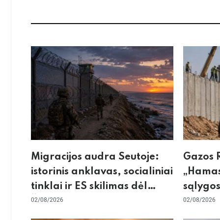
Migracijos audra Seutoje:
Gazos R
istorinis anklavas, socialiniai
„Hamas
tinklai ir ES skilimas dėl
sąlygos
Šengeno zonos
02/08/2026
skeptic
02/08/2026
dėl sie