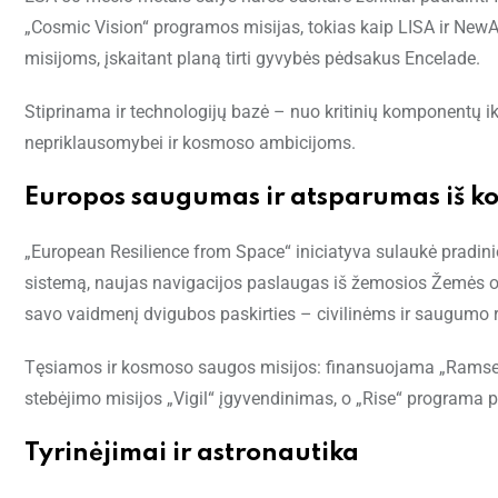
„Cosmic Vision“ programos misijas, tokias kaip LISA ir New
misijoms, įskaitant planą tirti gyvybės pėdsakus Encelade.
Stiprinama ir technologijų bazė – nuo kritinių komponentų ik
nepriklausomybei ir kosmoso ambicijoms.
Europos saugumas ir atsparumas iš k
„European Resilience from Space“ iniciatyva sulaukė pradi
sistemą, naujas navigacijos paslaugas iš žemosios Žemės orbi
savo vaidmenį dvigubos paskirties – civilinėms ir saugumo
Tęsiamos ir kosmoso saugos misijos: finansuojama „Ramses“
stebėjimo misijos „Vigil“ įgyvendinimas, o „Rise“ programa p
Tyrinėjimai ir astronautika