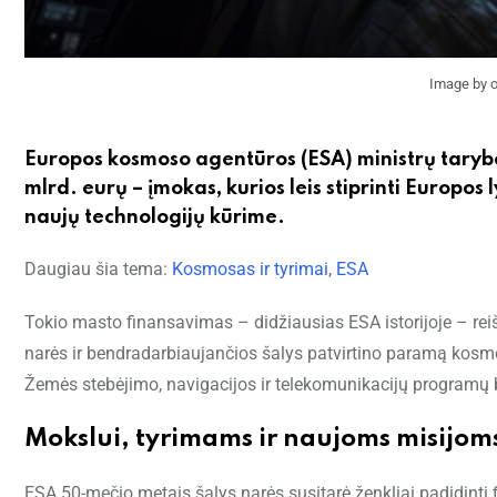
Image by o
Europos kosmoso agentūros (ESA) ministrų tarybo
mlrd. eurų – įmokas, kurios leis stiprinti Europ
naujų technologijų kūrime.
Daugiau šia tema:
Kosmosas ir tyrimai
,
ESA
Tokio masto finansavimas – didžiausias ESA istorijoje – rei
narės ir bendradarbiaujančios šalys patvirtino paramą kosmo
Žemės stebėjimo, navigacijos ir telekomunikacijų programų 
Mokslui, tyrimams ir naujoms misijom
ESA 50-mečio metais šalys narės susitarė ženkliai padidinti f