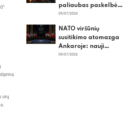
paliaubas paskelbė
50“
baigtomis, JAV
09/07/2026
sunaikino 90 karinių
NATO viršūnių
taikinių Irane
susitikimo atomazga
Ankaroje: nauji
įsipareigojimai
09/07/2026
Ukrainai ir D. Trumpo
ų
grasinimai Ispanijai
tiprina
s orų
s.