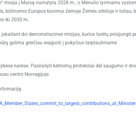
lin“ misija į Marsą numatyta 2028 m., o Mėnulio tyrimams vysto
is, būtinomis Europos buvimui žemoje Žemės orbitoje ir toliau, b
es iki 2030 m.
įskaitant dvi demonstracines misijas, kurios turėtų prisijungti p
būtų galima greičiau reaguoti į pokyčius tarptautiniame
tybėse narėse. Pasirašyti ketinimų protokolai dėl saugumo ir dv
moso centro Norvegijoje.
nformaciją.
_Member_States_commit_to_largest_contributions_at_Minister