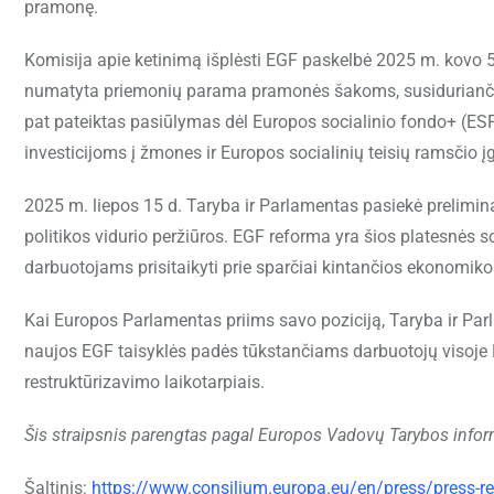
pramonę.
Komisija apie ketinimą išplėsti EGF paskelbė 2025 m. kovo 
numatyta priemonių parama pramonės šakoms, susiduriančiom
pat pateiktas pasiūlymas dėl Europos socialinio fondo+ (ESF
investicijoms į žmones ir Europos socialinių teisių ramsčio 
2025 m. liepos 15 d. Taryba ir Parlamentas pasiekė prelimina
politikos vidurio peržiūros. EGF reforma yra šios platesnės so
darbuotojams prisitaikyti prie sparčiai kintančios ekonomiko
Kai Europos Parlamentas priims savo poziciją, Taryba ir Par
naujos EGF taisyklės padės tūkstančiams darbuotojų visoje ES 
restruktūrizavimo laikotarpiais.
Šis straipsnis parengtas pagal Europos Vadovų Tarybos infor
Šaltinis:
https://www.consilium.europa.eu/en/press/press-r