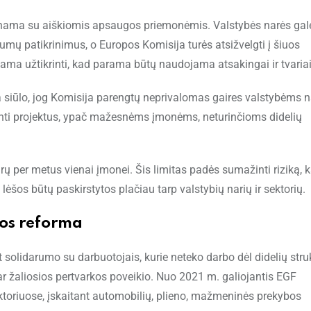
erinama su aiškiomis apsaugos priemonėmis. Valstybės narės gal
gumų patikrinimus, o Europos Komisija turės atsižvelgti į šiuos
ma užtikrinti, kad parama būtų naudojama atsakingai ir tvariai
a siūlo, jog Komisija parengtų neprivalomas gaires valstybėms 
dinti projektus, ypač mažesnėms įmonėms, neturinčioms didelių
eurų per metus vienai įmonei. Šis limitas padės sumažinti riziką, 
 lėšos būtų paskirstytos plačiau tarp valstybių narių ir sektorių.
kos reforma
 solidarumo su darbuotojais, kurie neteko darbo dėl didelių stru
 ar žaliosios pertvarkos poveikio. Nuo 2021 m. galiojantis EGF
toriuose, įskaitant automobilių, plieno, mažmeninės prekybos