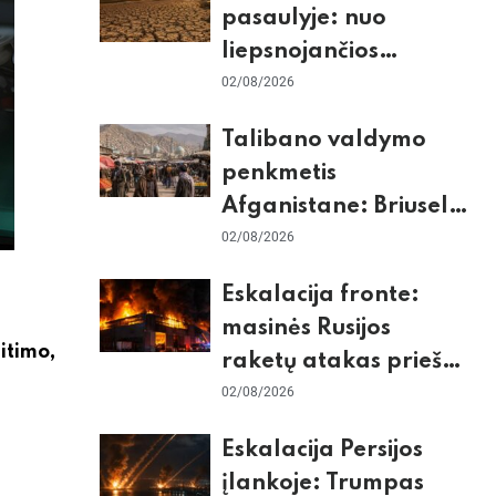
pasaulyje: nuo
liepsnojančios
Europos iki
02/08/2026
stingdančio
Talibano valdymo
Antarktidos
penkmetis
paradokso
Afganistane: Briuselio
vizito užkulisiai, gilus
02/08/2026
skurdas ir karinis
Eskalacija fronte:
konfliktas su
masinės Rusijos
Pakistanu
itimo,
raketų atakas prieš
Kijevą, dronų smūgiai
02/08/2026
„Wildberries“ ir
Eskalacija Persijos
žiemos krizės grėsmė
įlankoje: Trumpas