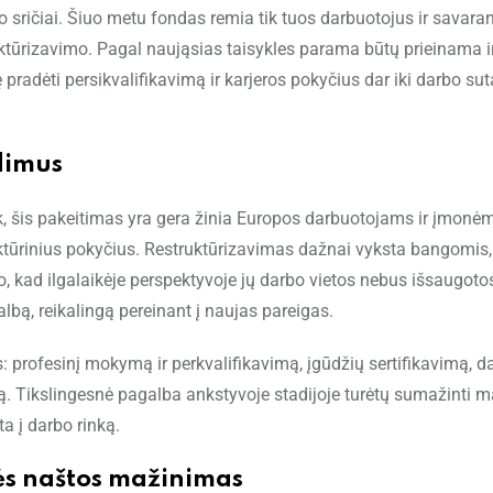
o sričiai. Šiuo metu fondas remia tik tuos darbuotojus ir savara
ktūrizavimo. Pagal naująsias taisykles parama būtų prieinama ir
radėti persikvalifikavimą ir karjeros pokyčius dar iki darbo sut
dimus
 šis pakeitimas yra gera žinia Europos darbuotojams ir įmonėm
ktūrinius pokyčius. Restruktūrizavimas dažnai vyksta bangomis,
žino, kad ilgalaikėje perspektyvoje jų darbo vietos nebus išsaugot
lbą, reikalingą pereinant į naujas pareigas.
 profesinį mokymą ir perkvalifikavimą, įgūdžių sertifikavimą, d
ą. Tikslingesnė pagalba ankstyvoje stadijoje turėtų sumažinti m
ta į darbo rinką.
ės naštos mažinimas