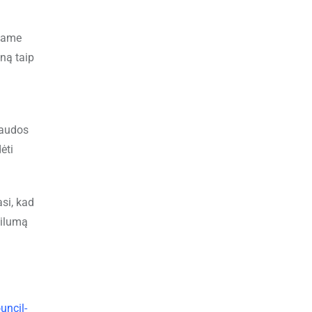
riame
ną taip
laudos
ėti
si, kad
bilumą
uncil-