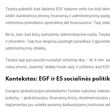
Taryba pabrėžė, kad išplėsta EGF taikymo sritis turi būti d
atlikti išankstinius įmonių finansinių ir administracinių pajė
vertinimus priimdama sprendimą dėl finansavimo. Taip siekia
Be to, tam, kad būtų sumažinta administracinė našta, Taryb
ir įmonėms. Taip bus lengviau parengti paraiškas ir įgyven
administracinių išteklių.
Taryba taip pat pasiūlė nustatyti viršutinę ribą – iki 4 mln. 
viena įmonė „išsemtų“ didelę fondo dalį, ir užtikrins, kad EGF
Kontekstas: EGF ir ES socialinės politi
Europos globalizacijos prisitaikymo fondas sukurtas siekiant
pokyčių – globalizacijos, finansinių krizių, skaitmenizacijos
reglamentas jau suteikė paramą darbuotojams įvairiuose sek