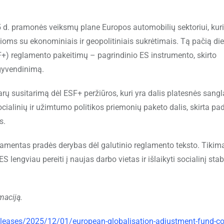
5 d. pramonės veiksmų plane Europos automobilių sektoriui, ku
s su ekonominiais ir geopolitiniais sukrėtimais. Tą pačią die
+) reglamento pakeitimų – pagrindinio ES instrumento, skirto
įgyvendinimą.
rų susitarimą dėl ESF+ peržiūros, kuri yra dalis platesnės sang
cialinių ir užimtumo politikos priemonių paketo dalis, skirta pad
s.
lamentas pradės derybas dėl galutinio reglamento teksto. Tikima
lengviau pereiti į naujas darbo vietas ir išlaikyti socialinį sta
maciją.
eleases/2025/12/01/european-globalisation-adjustment-fund-co