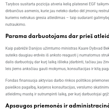
Tarybos susitarta pozicija atveria kelią platesnei EGF taikym
dirbančius asmenis, kurie jau neteko darbo dėl įmonių restru
kuriems netrukus gresia atleidimas – taip sudarant galimybę p
nutraukimo.
Parama darbuotojams dar prieš atlei
Kaip pabrėžė Danijos užimtumo ministras Kaare Dybvad Bek,
suteiks daugiau erdvės iš anksto reaguoti į numatomus stru
dalis darbuotojų dar kurį laiką išlieka įdarbinti, tačiau jau 
leis jiems anksčiau gauti mokymus, konsultacijas ir kitą paga
Fondas finansuoja aktyvias darbo rinkos politikos priemones:
paieškos pagalbą, karjeros konsultacijas, verslumo skatinim
atleidimų mastą ir sutrumpinti laiką, per kurį darbuotojai grįž
Apsaugos priemonės ir administracin