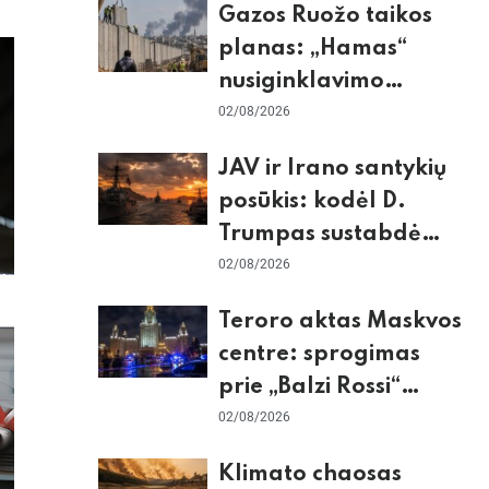
Gazos Ruožo taikos
planas: „Hamas“
nusiginklavimo
sąlygos, Izraelio
02/08/2026
skepticizmas ir ES
JAV ir Irano santykių
nerimas dėl sienos
posūkis: kodėl D.
Trumpas sustabdė
smūgius ir kuo
02/08/2026
rizikuoja pasaulio
Teroro aktas Maskvos
ekonomika
centre: sprogimas
prie „Balzi Rossi“
restorano,
02/08/2026
mirtininkės apgulė ir
Klimato chaosas
tikrieji taikiniai