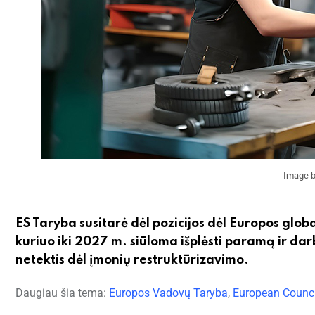
Image b
ES Taryba susitarė dėl pozicijos dėl Europos glo
kuriuo iki 2027 m. siūloma išplėsti paramą ir d
netektis dėl įmonių restruktūrizavimo.
Daugiau šia tema:
Europos Vadovų Taryba
,
European Counci