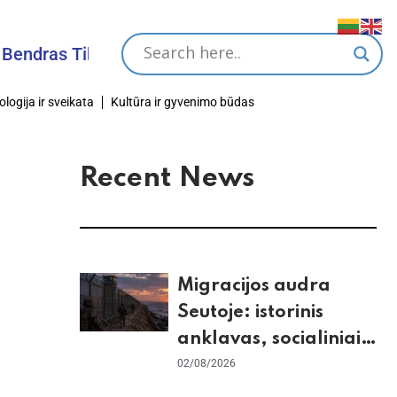
s Tikslas
ologija ir sveikata
Kultūra ir gyvenimo būdas
Recent News
Migracijos audra
Seutoje: istorinis
anklavas, socialiniai
tinklai ir ES skilimas
02/08/2026
dėl Šengeno zonos