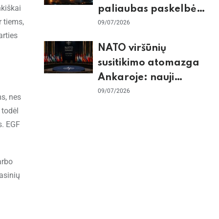
nkiškai
paliaubas paskelbė
 tiems,
baigtomis, JAV
09/07/2026
arties
sunaikino 90 karinių
NATO viršūnių
taikinių Irane
susitikimo atomazga
Ankaroje: nauji
įsipareigojimai
09/07/2026
s, nes
Ukrainai ir D. Trumpo
 todėl
grasinimai Ispanijai
os. EGF
arbo
asinių