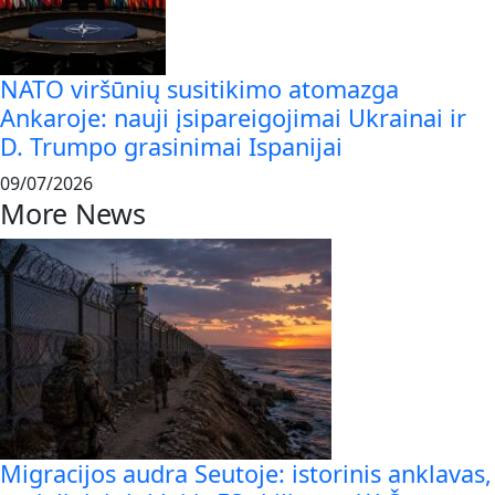
NATO viršūnių susitikimo atomazga
Ankaroje: nauji įsipareigojimai Ukrainai ir
D. Trumpo grasinimai Ispanijai
09/07/2026
More News
Migracijos audra Seutoje: istorinis anklavas,