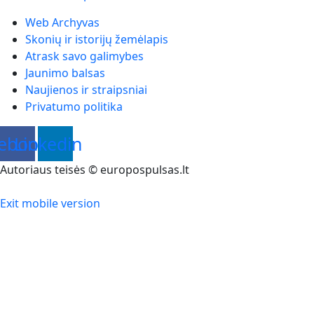
Web Archyvas
Skonių ir istorijų žemėlapis
Atrask savo galimybes
Jaunimo balsas
Naujienos ir straipsniai
Privatumo politika
ebook
Linkedin
Autoriaus teisės © europospulsas.lt
Exit mobile version