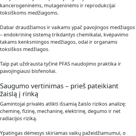
kancerogeninėms, mutageninėms ir reprodukcijai
toksiškoms medžiagoms.
Dabar draudžiamos ir vaikams ypač pavojingos medžiagos
– endokrininę sistemą trikdantys chemikalai, kvėpavimo
takams kenksmingos medžiagos, odai ir organams
toksiškos medžiagos.
Taip pat uždrausta tyčinė PFAS naudojimo praktika ir
pavojingiausi bisfenoliai.
Saugumo vertinimas – prieš pateikiant
žaislą į rinką
Gamintojai privalės atlikti išsamią žaislo rizikos analizę:
cheminę, fizinę, mechaninę, elektrinę, degumo ir net
radiacijos riziką.
Ypatingas dėmesys skiriamas vaikų pažeidžiamumui, o