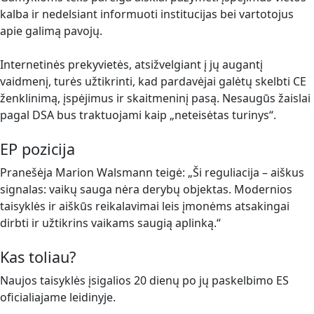
kalba ir nedelsiant informuoti institucijas bei vartotojus
apie galimą pavojų.
Internetinės prekyvietės, atsižvelgiant į jų augantį
vaidmenį, turės užtikrinti, kad pardavėjai galėtų skelbti CE
ženklinimą, įspėjimus ir skaitmeninį pasą. Nesaugūs žaislai
pagal DSA bus traktuojami kaip „neteisėtas turinys“.
EP pozicija
Pranešėja Marion Walsmann teigė: „Ši reguliacija – aiškus
signalas: vaikų sauga nėra derybų objektas. Modernios
taisyklės ir aiškūs reikalavimai leis įmonėms atsakingai
dirbti ir užtikrins vaikams saugią aplinką.“
Kas toliau?
Naujos taisyklės įsigalios 20 dienų po jų paskelbimo ES
oficialiajame leidinyje.