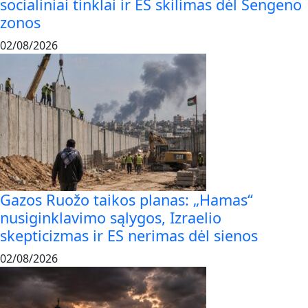
socialiniai tinklai ir ES skilimas dėl Šengeno
zonos
02/08/2026
Gazos Ruožo taikos planas: „Hamas“
nusiginklavimo sąlygos, Izraelio
skepticizmas ir ES nerimas dėl sienos
02/08/2026