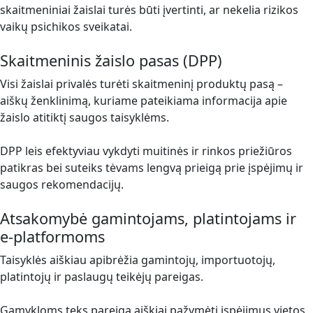
skaitmeniniai žaislai turės būti įvertinti, ar nekelia rizikos
vaikų psichikos sveikatai.
Skaitmeninis žaislo pasas (DPP)
Visi žaislai privalės turėti skaitmeninį produktų pasą –
aiškų ženklinimą, kuriame pateikiama informacija apie
žaislo atitiktį saugos taisyklėms.
DPP leis efektyviau vykdyti muitinės ir rinkos priežiūros
patikras bei suteiks tėvams lengvą prieigą prie įspėjimų ir
saugos rekomendacijų.
Atsakomybė gamintojams, platintojams ir
e‑platformoms
Taisyklės aiškiau apibrėžia gamintojų, importuotojų,
platintojų ir paslaugų teikėjų pareigas.
Gamykloms teks pareiga aiškiai pažymėti įspėjimus vietos