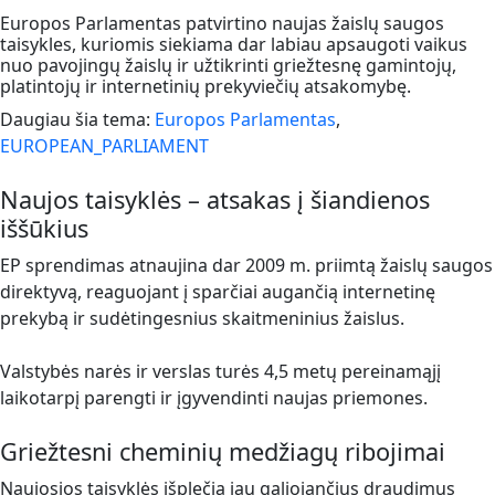
Europos Parlamentas patvirtino naujas žaislų saugos
taisykles, kuriomis siekiama dar labiau apsaugoti vaikus
nuo pavojingų žaislų ir užtikrinti griežtesnę gamintojų,
platintojų ir internetinių prekyviečių atsakomybę.
Daugiau šia tema:
Europos Parlamentas
,
EUROPEAN_PARLIAMENT
Naujos taisyklės – atsakas į šiandienos
iššūkius
EP sprendimas atnaujina dar 2009 m. priimtą žaislų saugos
direktyvą, reaguojant į sparčiai augančią internetinę
prekybą ir sudėtingesnius skaitmeninius žaislus.
Valstybės narės ir verslas turės 4,5 metų pereinamąjį
laikotarpį parengti ir įgyvendinti naujas priemones.
Griežtesni cheminių medžiagų ribojimai
Naujosios taisyklės išplečia jau galiojančius draudimus