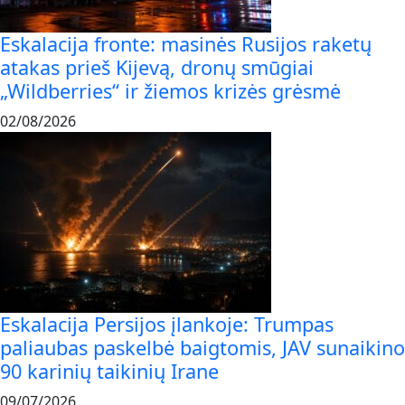
Eskalacija fronte: masinės Rusijos raketų
atakas prieš Kijevą, dronų smūgiai
„Wildberries“ ir žiemos krizės grėsmė
02/08/2026
Eskalacija Persijos įlankoje: Trumpas
paliaubas paskelbė baigtomis, JAV sunaikino
90 karinių taikinių Irane
09/07/2026