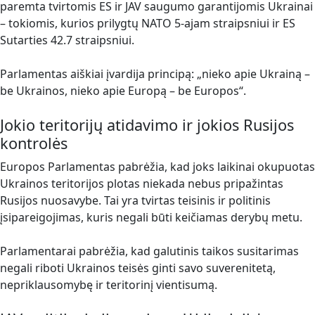
paremta tvirtomis ES ir JAV saugumo garantijomis Ukrainai
– tokiomis, kurios prilygtų NATO 5-ajam straipsniui ir ES
Sutarties 42.7 straipsniui.
Parlamentas aiškiai įvardija principą: „nieko apie Ukrainą –
be Ukrainos, nieko apie Europą – be Europos“.
Jokio teritorijų atidavimo ir jokios Rusijos
kontrolės
Europos Parlamentas pabrėžia, kad joks laikinai okupuotas
Ukrainos teritorijos plotas niekada nebus pripažintas
Rusijos nuosavybe. Tai yra tvirtas teisinis ir politinis
įsipareigojimas, kuris negali būti keičiamas derybų metu.
Parlamentarai pabrėžia, kad galutinis taikos susitarimas
negali riboti Ukrainos teisės ginti savo suverenitetą,
nepriklausomybę ir teritorinį vientisumą.