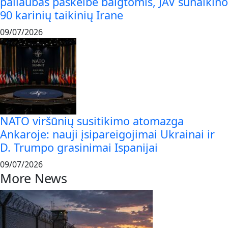
paliaubas paskelbė baigtomis, JAV sunaikino
90 karinių taikinių Irane
09/07/2026
NATO viršūnių susitikimo atomazga
Ankaroje: nauji įsipareigojimai Ukrainai ir
D. Trumpo grasinimai Ispanijai
09/07/2026
More News