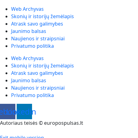
Web Archyvas
Skonių ir istorijų žemėlapis
Atrask savo galimybes
Jaunimo balsas
Naujienos ir straipsniai
Privatumo politika
Web Archyvas
Skonių ir istorijų žemėlapis
Atrask savo galimybes
Jaunimo balsas
Naujienos ir straipsniai
Privatumo politika
ebook
Linkedin
Autoriaus teisės © europospulsas.lt
Exit mobile version