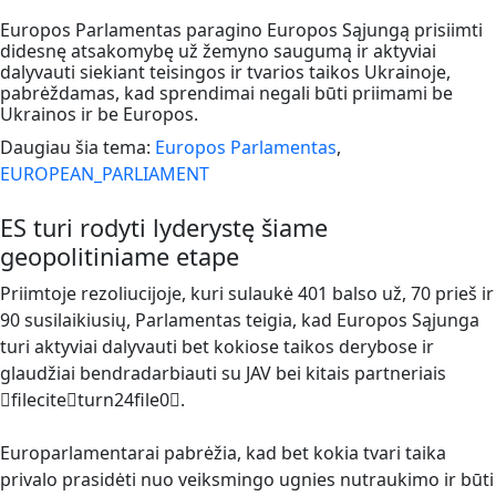
Europos Parlamentas paragino Europos Sąjungą prisiimti
didesnę atsakomybę už žemyno saugumą ir aktyviai
dalyvauti siekiant teisingos ir tvarios taikos Ukrainoje,
pabrėždamas, kad sprendimai negali būti priimami be
Ukrainos ir be Europos.
Daugiau šia tema:
Europos Parlamentas
,
EUROPEAN_PARLIAMENT
ES turi rodyti lyderystę šiame
geopolitiniame etape
Priimtoje rezoliucijoje, kuri sulaukė 401 balso už, 70 prieš ir
90 susilaikiusių, Parlamentas teigia, kad Europos Sąjunga
turi aktyviai dalyvauti bet kokiose taikos derybose ir
glaudžiai bendradarbiauti su JAV bei kitais partneriais
fileciteturn24file0.
Europarlamentarai pabrėžia, kad bet kokia tvari taika
privalo prasidėti nuo veiksmingo ugnies nutraukimo ir būti