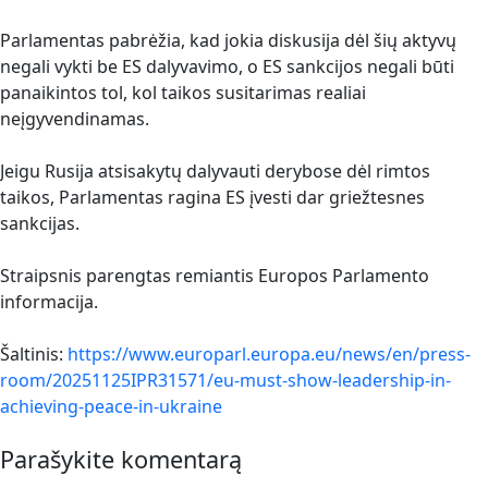
Parlamentas pabrėžia, kad jokia diskusija dėl šių aktyvų
negali vykti be ES dalyvavimo, o ES sankcijos negali būti
panaikintos tol, kol taikos susitarimas realiai
neįgyvendinamas.
Jeigu Rusija atsisakytų dalyvauti derybose dėl rimtos
taikos, Parlamentas ragina ES įvesti dar griežtesnes
sankcijas.
Straipsnis parengtas remiantis Europos Parlamento
informacija.
Šaltinis:
https://www.europarl.europa.eu/news/en/press-
room/20251125IPR31571/eu-must-show-leadership-in-
achieving-peace-in-ukraine
Parašykite komentarą