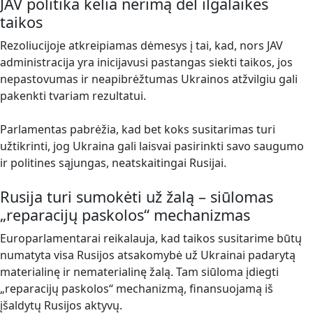
JAV politika kelia nerimą dėl ilgalaikės
taikos
Rezoliucijoje atkreipiamas dėmesys į tai, kad, nors JAV
administracija yra inicijavusi pastangas siekti taikos, jos
nepastovumas ir neapibrėžtumas Ukrainos atžvilgiu gali
pakenkti tvariam rezultatui.
Parlamentas pabrėžia, kad bet koks susitarimas turi
užtikrinti, jog Ukraina gali laisvai pasirinkti savo saugumo
ir politines sąjungas, neatskaitingai Rusijai.
Rusija turi sumokėti už žalą – siūlomas
„reparacijų paskolos“ mechanizmas
Europarlamentarai reikalauja, kad taikos susitarime būtų
numatyta visa Rusijos atsakomybė už Ukrainai padarytą
materialinę ir nematerialinę žalą. Tam siūloma įdiegti
„reparacijų paskolos“ mechanizmą, finansuojamą iš
įšaldytų Rusijos aktyvų.