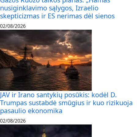
nusiginklavimo sąlygos, Izraelio
skepticizmas ir ES nerimas dėl sienos
02/08/2026
JAV ir Irano santykių posūkis: kodėl D.
Trumpas sustabdė smūgius ir kuo rizikuoja
pasaulio ekonomika
02/08/2026