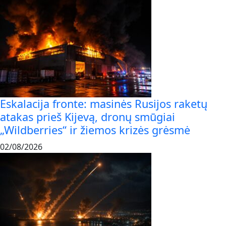
Eskalacija fronte: masinės Rusijos raketų
atakas prieš Kijevą, dronų smūgiai
„Wildberries“ ir žiemos krizės grėsmė
02/08/2026