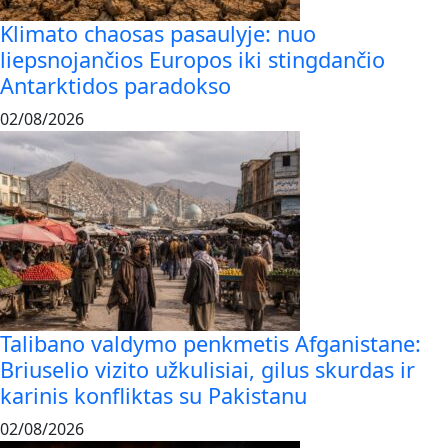
Klimato chaosas pasaulyje: nuo
liepsnojančios Europos iki stingdančio
Antarktidos paradokso
02/08/2026
Talibano valdymo penkmetis Afganistane:
Briuselio vizito užkulisiai, gilus skurdas ir
karinis konfliktas su Pakistanu
02/08/2026