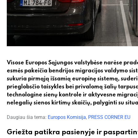
Visose Europos Sąjungos valstybėse narėse pradeda
esmės pakeičia bendrijos migracijos valdymo sist
sukuria pirmąją išsamią europinę sistemą, suderi
prieglobsčio taisykles bei privalomą šalių tarpus
technologine sienų kontrole ir aktyvesne migraci
nelegalių sienos kirtimų skaičių, palyginti su situ
Daugiau šia tema:
Europos Komisija
,
PRESS CORNER EU
Griežta patikra pasienyje ir pasparti