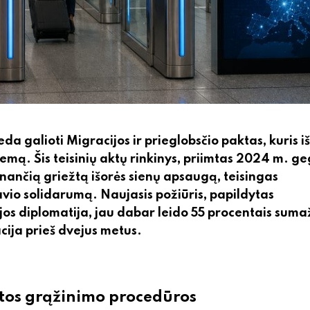
 galioti Migracijos ir prieglobsčio paktas, kuris iš
emą. Šis teisinių aktų rinkinys, priimtas 2024 m. g
nančią griežtą išorės sienų apsaugą, teisingas
avio solidarumą. Naujasis požiūris, papildytas
jos diplomatija, jau dabar leido 55 procentais sumaž
acija prieš dvejus metus.
ntos grąžinimo procedūros