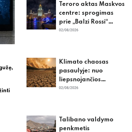
Teroro aktas Maskvos
centre: sprogimas
prie „Balzi Rossi“
restorano,
02/08/2026
mirtininkės apgulė ir
tikrieji taikiniai
Klimato chaosas
egužę,
pasaulyje: nuo
liepsnojančios
Europos iki
02/08/2026
inti
stingdančio
Antarktidos
paradokso
Talibano valdymo
penkmetis