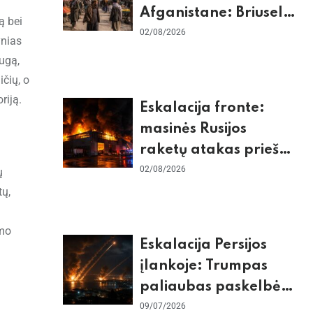
Afganistane: Briuselio
ą bei
vizito užkulisiai, gilus
02/08/2026
ynias
skurdas ir karinis
augą,
konfliktas su
ičių, o
Pakistanu
riją.
Eskalacija fronte:
masinės Rusijos
raketų atakas prieš
ų
Kijevą, dronų smūgiai
02/08/2026
ų
„Wildberries“ ir
tų,
žiemos krizės grėsmė
omo
Eskalacija Persijos
įlankoje: Trumpas
paliaubas paskelbė
baigtomis, JAV
09/07/2026