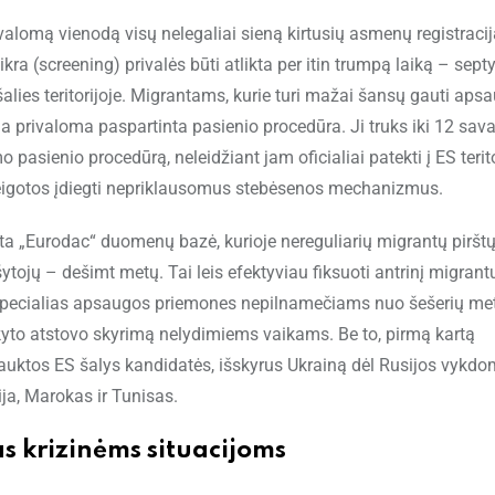
valomą vienodą visų nelegaliai sieną kirtusių asmenų registracij
ra (screening) privalės būti atlikta per itin trumpą laiką – sept
šalies teritorijoje. Migrantams, kurie turi mažai šansų gauti aps
a privaloma paspartinta pasienio procedūra. Ji truks iki 12 sava
asienio procedūrą, neleidžiant jam oficialiai patekti į ES terito
pareigotos įdiegti nepriklausomus stebėsenos mechanizmus.
sta „Eurodac“ duomenų bazė, kurioje nereguliarių migrantų piršt
ojų – dešimt metų. Tai leis efektyviau fiksuoti antrinį migrant
o specialias apsaugos priemones nepilnamečiams nuo šešerių me
kyto atstovo skyrimą nelydimiems vaikams. Be to, pirmą kartą
įtrauktos ES šalys kandidatės, išskyrus Ukrainą dėl Rusijos vykd
ija, Marokas ir Tunisas.
s krizinėms situacijoms