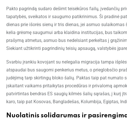
Pakto pagrindą sudaro dešimt teisėkūros failų, įvedančių pri
tapatybės, sveikatos ir saugumo patikrinimus. Ši pradinė patik
dienas prie išorės sienų ir tris dienas, jei asmuo sulaikomas 
kelia grėsmę saugumui arba klaidina institucijas, bus taikom
prašymą atmetus, asmuo bus nedelsiant perkeltas į grąžinimo p
Siekiant užtikrinti pagrindinių teisių apsaugą, valstybės į
Svarbiu įrankiu kovojant su nelegalia migracija tampa išplė
atspaudai bus saugomi penkerius metus, o prieglobsčio prašyt
judėjimą tarp skirtingų bloko šalių. Paktas taip pat numat
įskaitant vaikams pritaikytas procedūras ir privalomą apmo
patvirtintas bendras ES saugių kilmės šalių sąrašas, į kurį 
karo, taip pat Kosovas, Bangladešas, Kolumbija, Egiptas, Ind
Nuolatinis solidarumas ir pasirengima