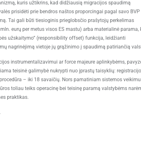
nizmą, kuris užtikrins, kad didžiausią migracijos spaudimą
ivalės prisidėti prie bendros naštos proporcingai pagal savo BVP 
ą. Tai gali būti tiesioginis prieglobsčio prašytojų perkelimas
00 mln. eurų per metus visos ES mastu) arba materialinė parama, 
bės užskaitymo“ (responsibility offset) funkcija, leidžianti
mų nagrinėjimą vietoje jų grąžinimo į spaudimą patiriančią vals
acijos instrumentalizavimui ar force majeure aplinkybėms, pavyzd
iama teisinė galimybė nukrypti nuo įprastų taisyklių: registracij
io procedūra – iki 18 savaičių. Nors pamatiniam sistemos veikimu
ntūros toliau teiks operacinę bei teisinę paramą valstybėms narė
es praktikas.
.