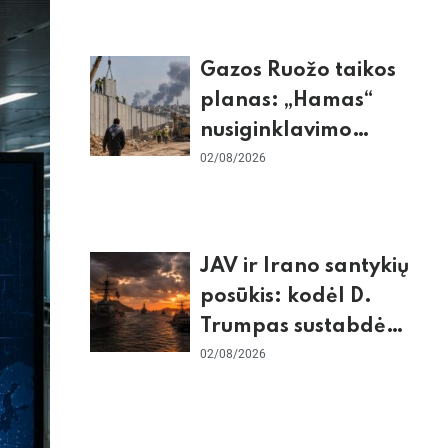
Gazos Ruožo taikos
planas: „Hamas“
nusiginklavimo
sąlygos, Izraelio
02/08/2026
skepticizmas ir ES
nerimas dėl sienos
JAV ir Irano santykių
posūkis: kodėl D.
Trumpas sustabdė
smūgius ir kuo
02/08/2026
rizikuoja pasaulio
ekonomika