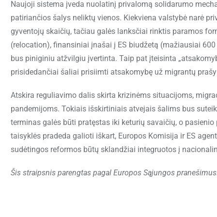
Naujoji sistema įveda nuolatinį privalomą solidarumo mecha
patiriančios šalys neliktų vienos. Kiekviena valstybė narė pr
gyventojų skaičių, tačiau galės lanksčiai rinktis paramos form
(relocation), finansiniai įnašai į ES biudžetą (mažiausiai 6
bus piniginiu atžvilgiu įvertinta. Taip pat įteisinta „atsakomy
prisidedančiai šaliai prisiimti atsakomybę už migrantų prašy
Atskira reguliavimo dalis skirta krizinėms situacijoms, migr
pandemijoms. Tokiais išskirtiniais atvejais šalims bus suteik
terminas galės būti pratęstas iki keturių savaičių, o pasien
taisyklės pradeda galioti iškart, Europos Komisija ir ES age
sudėtingos reformos būtų sklandžiai integruotos į nacionalin
Šis straipsnis parengtas pagal Europos Sąjungos pranešimus