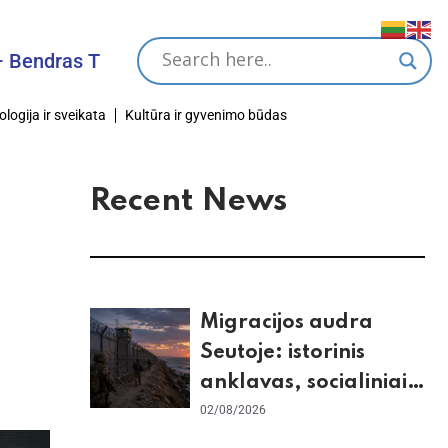
s Tikslas
ologija ir sveikata
Kultūra ir gyvenimo būdas
Recent News
Migracijos audra
Seutoje: istorinis
anklavas, socialiniai
tinklai ir ES skilimas
02/08/2026
dėl Šengeno zonos