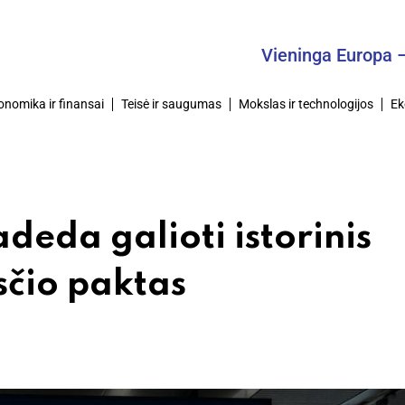
Vieninga Europa – Bendra
onomika ir finansai
Teisė ir saugumas
Mokslas ir technologijos
Ek
deda galioti istorinis
sčio paktas