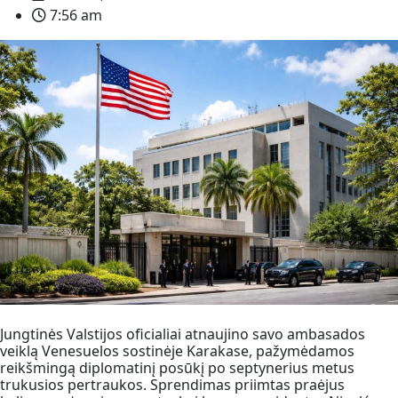
7:56 am
Jungtinės Valstijos oficialiai atnaujino savo ambasados
veiklą Venesuelos sostinėje Karakase, pažymėdamos
reikšmingą diplomatinį posūkį po septynerius metus
trukusios pertraukos. Sprendimas priimtas praėjus