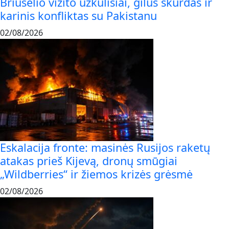
Briuselio vizito užkulisiai, gilus skurdas ir
karinis konfliktas su Pakistanu
02/08/2026
Eskalacija fronte: masinės Rusijos raketų
atakas prieš Kijevą, dronų smūgiai
„Wildberries“ ir žiemos krizės grėsmė
02/08/2026