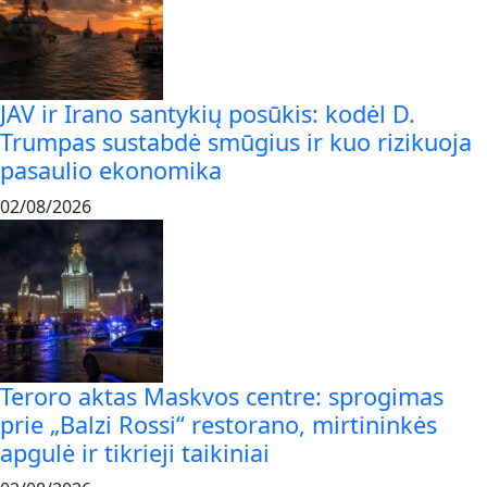
JAV ir Irano santykių posūkis: kodėl D.
Trumpas sustabdė smūgius ir kuo rizikuoja
pasaulio ekonomika
02/08/2026
Teroro aktas Maskvos centre: sprogimas
prie „Balzi Rossi“ restorano, mirtininkės
apgulė ir tikrieji taikiniai