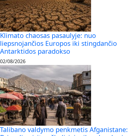
Klimato chaosas pasaulyje: nuo
liepsnojančios Europos iki stingdančio
Antarktidos paradokso
02/08/2026
Talibano valdymo penkmetis Afganistane: