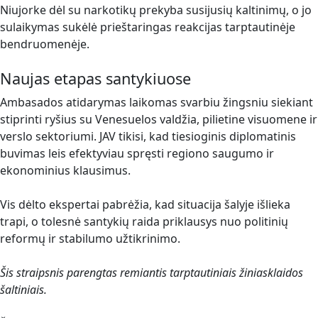
Niujorke dėl su narkotikų prekyba susijusių kaltinimų, o jo
sulaikymas sukėlė prieštaringas reakcijas tarptautinėje
bendruomenėje.
Naujas etapas santykiuose
Ambasados atidarymas laikomas svarbiu žingsniu siekiant
stiprinti ryšius su Venesuelos valdžia, pilietine visuomene ir
verslo sektoriumi. JAV tikisi, kad tiesioginis diplomatinis
buvimas leis efektyviau spręsti regiono saugumo ir
ekonominius klausimus.
Vis dėlto ekspertai pabrėžia, kad situacija šalyje išlieka
trapi, o tolesnė santykių raida priklausys nuo politinių
reformų ir stabilumo užtikrinimo.
Šis straipsnis parengtas remiantis tarptautiniais žiniasklaidos
šaltiniais.