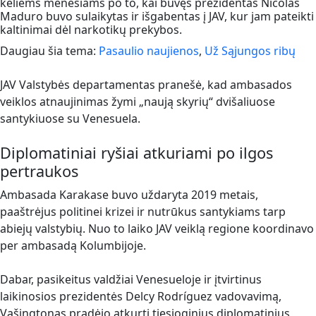
keliems mėnesiams po to, kai buvęs prezidentas Nicolás
Maduro buvo sulaikytas ir išgabentas į JAV, kur jam pateikti
kaltinimai dėl narkotikų prekybos.
Daugiau šia tema:
Pasaulio naujienos
,
Už Sąjungos ribų
JAV Valstybės departamentas pranešė, kad ambasados
veiklos atnaujinimas žymi „naują skyrių“ dvišaliuose
santykiuose su Venesuela.
Diplomatiniai ryšiai atkuriami po ilgos
pertraukos
Ambasada Karakase buvo uždaryta 2019 metais,
paaštrėjus politinei krizei ir nutrūkus santykiams tarp
abiejų valstybių. Nuo to laiko JAV veiklą regione koordinavo
per ambasadą Kolumbijoje.
Dabar, pasikeitus valdžiai Venesueloje ir įtvirtinus
laikinosios prezidentės Delcy Rodríguez vadovavimą,
Vašingtonas pradėjo atkurti tiesioginius diplomatinius