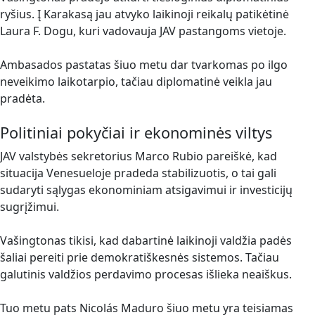
ryšius. Į Karakasą jau atvyko laikinoji reikalų patikėtinė
Laura F. Dogu, kuri vadovauja JAV pastangoms vietoje.
Ambasados pastatas šiuo metu dar tvarkomas po ilgo
neveikimo laikotarpio, tačiau diplomatinė veikla jau
pradėta.
Politiniai pokyčiai ir ekonominės viltys
JAV valstybės sekretorius Marco Rubio pareiškė, kad
situacija Venesueloje pradeda stabilizuotis, o tai gali
sudaryti sąlygas ekonominiam atsigavimui ir investicijų
sugrįžimui.
Vašingtonas tikisi, kad dabartinė laikinoji valdžia padės
šaliai pereiti prie demokratiškesnės sistemos. Tačiau
galutinis valdžios perdavimo procesas išlieka neaiškus.
Tuo metu pats Nicolás Maduro šiuo metu yra teisiamas