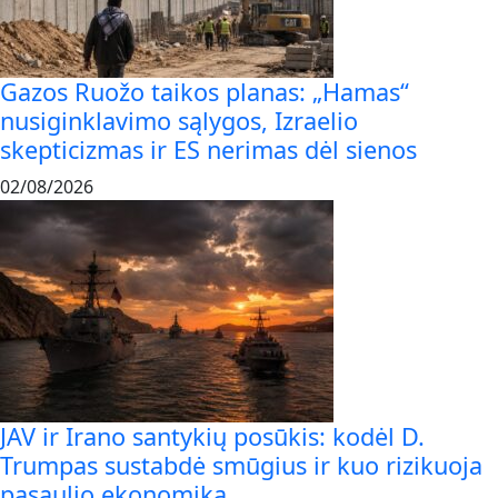
Gazos Ruožo taikos planas: „Hamas“
nusiginklavimo sąlygos, Izraelio
skepticizmas ir ES nerimas dėl sienos
02/08/2026
JAV ir Irano santykių posūkis: kodėl D.
Trumpas sustabdė smūgius ir kuo rizikuoja
pasaulio ekonomika