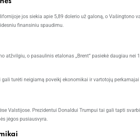
snės
lifornijoje jos siekia apie 5,89 dolerio už galoną, o Vašingtono va
 didesniu finansiniu spaudimu.
no atžvilgiu, o pasaulinis etalonas „Brent“ pasiekė daugiau nei 
ai gali turėti neigiamą poveikį ekonomikai ir vartotojų perkamajai 
ėse Valstijose. Prezidentui Donaldui Trumpui tai gali tapti svarb
nės jėgos pusiausvyra.
mikai