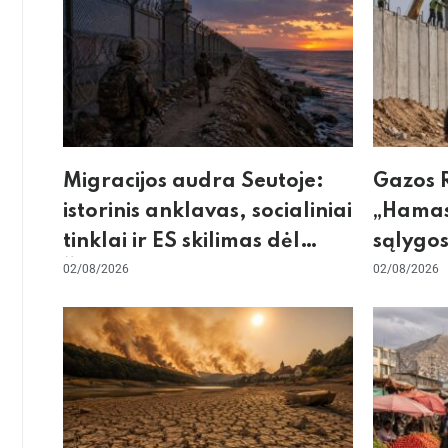
Migracijos audra Seutoje:
Gazos R
istorinis anklavas, socialiniai
„Hamas
tinklai ir ES skilimas dėl
sąlygos
Šengeno zonos
02/08/2026
skeptic
02/08/2026
dėl sie