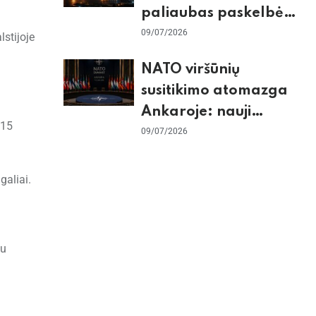
paliaubas paskelbė
baigtomis, JAV
09/07/2026
lstijoje
sunaikino 90 karinių
NATO viršūnių
taikinių Irane
susitikimo atomazga
Ankaroje: nauji
115
įsipareigojimai
09/07/2026
Ukrainai ir D. Trumpo
grasinimai Ispanijai
galiai.
iu