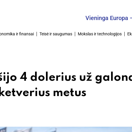
Vieninga Europa – Bendr
onomika ir finansai
Teisė ir saugumas
Mokslas ir technologijos
Ek
ijo 4 dolerius už galon
 ketverius metus