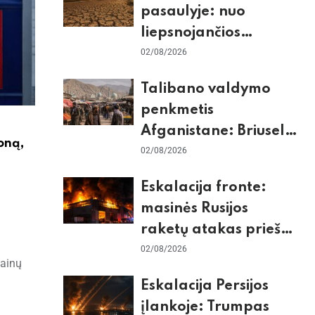
pasaulyje: nuo
liepsnojančios
Europos iki
02/08/2026
stingdančio
Talibano valdymo
Antarktidos
penkmetis
paradokso
Afganistane: Briuselio
oną,
vizito užkulisiai, gilus
02/08/2026
skurdas ir karinis
Eskalacija fronte:
konfliktas su
masinės Rusijos
Pakistanu
raketų atakas prieš
Kijevą, dronų smūgiai
02/08/2026
kainų
„Wildberries“ ir
Eskalacija Persijos
žiemos krizės grėsmė
įlankoje: Trumpas