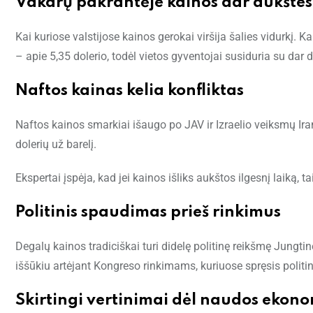
Vakarų pakrantėje kainos dar aukšte
Kai kuriose valstijose kainos gerokai viršija šalies vidurkį. Ka
– apie 5,35 dolerio, todėl vietos gyventojai susiduria su dar
Naftos kainas kelia konfliktas
Naftos kainos smarkiai išaugo po JAV ir Izraelio veiksmų Ira
dolerių už barelį.
Ekspertai įspėja, kad jei kainos išliks aukštos ilgesnį laiką, t
Politinis spaudimas prieš rinkimus
Degalų kainos tradiciškai turi didelę politinę reikšmę Jungtin
iššūkiu artėjant Kongreso rinkimams, kuriuose spręsis politi
Skirtingi vertinimai dėl naudos ekono