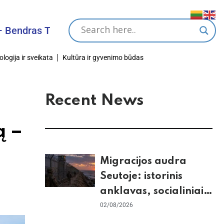
as Tikslas
ologija ir sveikata
Kultūra ir gyvenimo būdas
Recent News
ą –
Migracijos audra
Seutoje: istorinis
anklavas, socialiniai
tinklai ir ES skilimas
02/08/2026
dėl Šengeno zonos