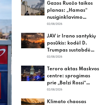
Gazos Ruožo taikos
planas: „Hamas“
nusiginklavimo
sąlygos, Izraelio
02/08/2026
skepticizmas ir ES
JAV ir Irano santykių
nerimas dėl sienos
posūkis: kodėl D.
Trumpas sustabdė
smūgius ir kuo
02/08/2026
rizikuoja pasaulio
Teroro aktas Maskvos
ekonomika
centre: sprogimas
prie „Balzi Rossi“
restorano,
02/08/2026
mirtininkės apgulė ir
Klimato chaosas
tikrieji taikiniai