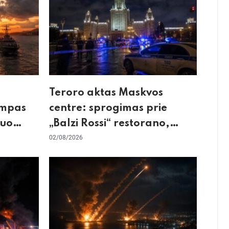
Teroro aktas Maskvos
umpas
centre: sprogimas prie
kuo
„Balzi Rossi“ restorano,
mirtininkės apgulė ir tikrieji
02/08/2026
taikiniai