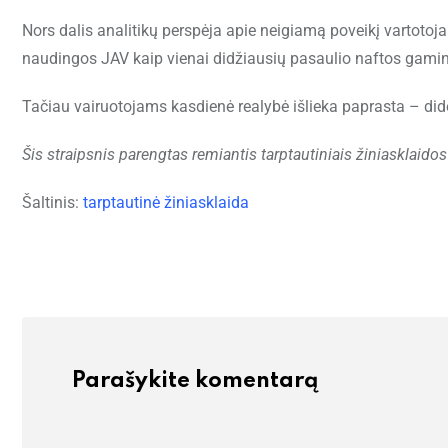
Nors dalis analitikų perspėja apie neigiamą poveikį vartotoja
naudingos JAV kaip vienai didžiausių pasaulio naftos gamin
Tačiau vairuotojams kasdienė realybė išlieka paprasta – dide
Šis straipsnis parengtas remiantis tarptautiniais žiniasklaidos 
Šaltinis:
tarptautinė žiniasklaida
Parašykite komentarą