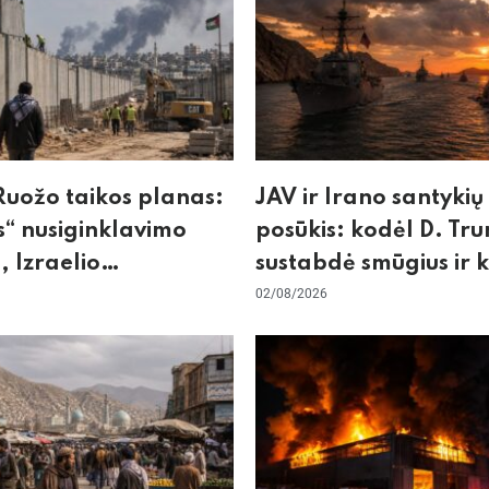
uožo taikos planas:
JAV ir Irano santykių
“ nusiginklavimo
posūkis: kodėl D. Tr
, Izraelio
sustabdė smūgius ir 
izmas ir ES nerimas
rizikuoja pasaulio
02/08/2026
nos
ekonomika