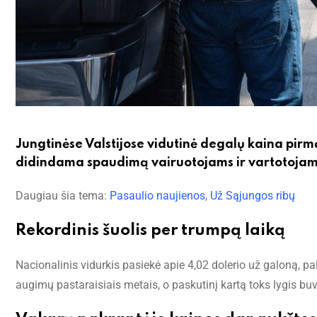
Jungtinėse Valstijose vidutinė degalų kaina pirmą
didindama spaudimą vairuotojams ir vartotojams
Daugiau šia tema:
Pasaulio naujienos
,
Už Sąjungos ribų
Rekordinis šuolis per trumpą laiką
Nacionalinis vidurkis pasiekė apie 4,02 dolerio už galoną, pa
augimų pastaraisiais metais, o paskutinį kartą toks lygis bu