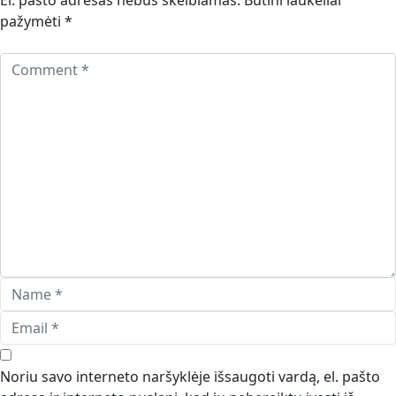
El. pašto adresas nebus skelbiamas.
Būtini laukeliai
pažymėti
*
Noriu savo interneto naršyklėje išsaugoti vardą, el. pašto