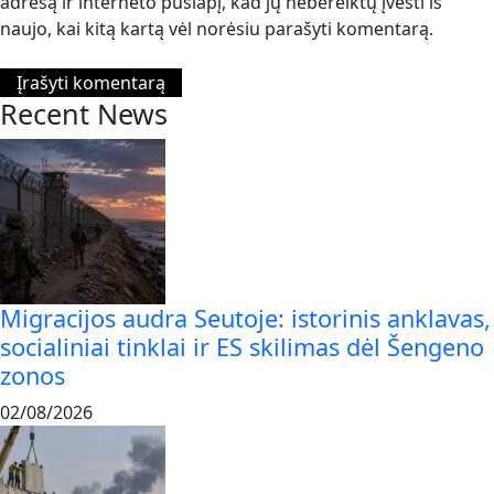
adresą ir interneto puslapį, kad jų nebereiktų įvesti iš
naujo, kai kitą kartą vėl norėsiu parašyti komentarą.
Recent News
Migracijos audra Seutoje: istorinis anklavas,
socialiniai tinklai ir ES skilimas dėl Šengeno
zonos
02/08/2026