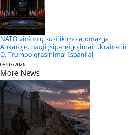
NATO viršūnių susitikimo atomazga
Ankaroje: nauji įsipareigojimai Ukrainai ir
D. Trumpo grasinimai Ispanijai
09/07/2026
More News