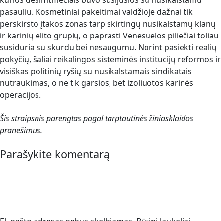
kurios dešimtmečiais buvo susijusios su nusikalstamu
pasauliu. Kosmetiniai pakeitimai valdžioje dažnai tik
perskirsto įtakos zonas tarp skirtingų nusikalstamų klanų
ir karinių elito grupių, o paprasti Venesuelos piliečiai toliau
susiduria su skurdu bei nesaugumu. Norint pasiekti realių
pokyčių, šaliai reikalingos sisteminės institucijų reformos ir
visiškas politinių ryšių su nusikalstamais sindikatais
nutraukimas, o ne tik garsios, bet izoliuotos karinės
operacijos.
Šis straipsnis parengtas pagal tarptautinės žiniasklaidos
pranešimus.
Parašykite komentarą