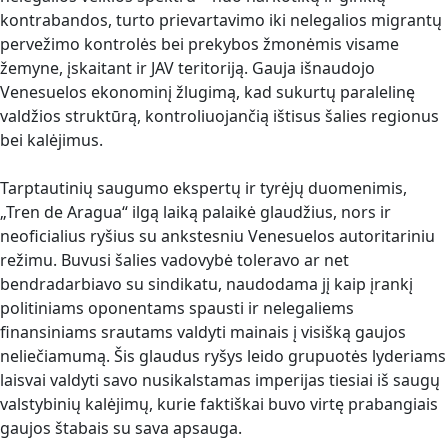
kontrabandos, turto prievartavimo iki nelegalios migrantų
pervežimo kontrolės bei prekybos žmonėmis visame
žemyne, įskaitant ir JAV teritoriją. Gauja išnaudojo
Venesuelos ekonominį žlugimą, kad sukurtų paralelinę
valdžios struktūrą, kontroliuojančią ištisus šalies regionus
bei kalėjimus.
Tarptautinių saugumo ekspertų ir tyrėjų duomenimis,
„Tren de Aragua“ ilgą laiką palaikė glaudžius, nors ir
neoficialius ryšius su ankstesniu Venesuelos autoritariniu
režimu. Buvusi šalies vadovybė toleravo ar net
bendradarbiavo su sindikatu, naudodama jį kaip įrankį
politiniams oponentams spausti ir nelegaliems
finansiniams srautams valdyti mainais į visišką gaujos
neliečiamumą. Šis glaudus ryšys leido grupuotės lyderiams
laisvai valdyti savo nusikalstamas imperijas tiesiai iš saugų
valstybinių kalėjimų, kurie faktiškai buvo virtę prabangiais
gaujos štabais su sava apsauga.