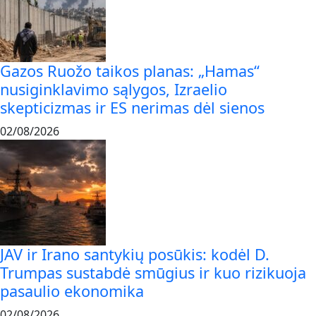
Gazos Ruožo taikos planas: „Hamas“
nusiginklavimo sąlygos, Izraelio
skepticizmas ir ES nerimas dėl sienos
02/08/2026
JAV ir Irano santykių posūkis: kodėl D.
Trumpas sustabdė smūgius ir kuo rizikuoja
pasaulio ekonomika
02/08/2026