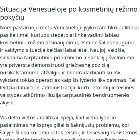
Situacija Venesueloje po kosmetinių režimo
pokyčių
Nors pastaruoju metu Venesueloje įvyko tam tikri politiniai
pasikeitimai, kuriuos stebėtojai linkę vadinti labiau
kosmetiniu režimo atsinaujinimu, esminė šalies saugumo
ir valdymo situacija keičiasi labai lėtai. Naujoji valdžia,
siekdama tarptautinio pripažinimo ir sankcijų švelninimo,
yra priversta demonstruoti griežtesnę poziciją
nusikalstamumo atžvilgiu ir bendradarbiauti su JAV
vykdant tokias operacijas kaip šis lyderio likvidavimas. Tai
leidžia dabartinei administracijai kurti reformų ir teisinės
valstybės atkūrimo iliuziją tarptautinės bendruomenės
akyse.
Vis dėlto vietos analitikai įspėja, kad vieno lyderio
pašalinimas neišspręs giliai įsišaknijusių problemų, kol
šalyje išlieka korumpuotos teismų ir teisėsaugos sistemos,