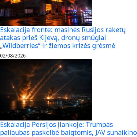
Eskalacija fronte: masinės Rusijos raketų
atakas prieš Kijevą, dronų smūgiai
„Wildberries“ ir žiemos krizės grėsmė
02/08/2026
Eskalacija Persijos įlankoje: Trumpas
paliaubas paskelbė baigtomis, JAV sunaikino