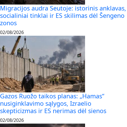
Migracijos audra Seutoje: istorinis anklavas,
socialiniai tinklai ir ES skilimas dėl Šengeno
zonos
02/08/2026
Gazos Ruožo taikos planas: „Hamas“
nusiginklavimo sąlygos, Izraelio
skepticizmas ir ES nerimas dėl sienos
02/08/2026