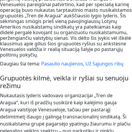
Venesuelos pareigūnai patvirtino, kad per specialią karinę
operaciją buvo nukautas tarptautinio masto nusikalstamos
grupuotės „Tren de Aragua“ aukščiausio lygio lyderis. Šis
sėkmingas smūgis prieš vieną pavojingiausių Lotynų
Amerikos nusikalstamų sindikatų yra pateikiamas kaip
didelė pergalė kovojant su organizuotu nusikalstamumu,
peržengiančiu valstybių sienas. Vis dėlto šis įvykis vėl iškėlė
klausimus apie gilius šios grupuotės ryšius su ankstesne
Venesuelos valdžia ir realią situaciją šalyje po pastarųjų
politinių pokyčių.
Daugiau šia tema:
Pasaulio naujienos
,
Už Sąjungos ribų
Grupuotės kilmė, veikla ir ryšiai su senuoju
režimu
Nukautasis lyderis vadovavo organizacijai „Tren de
Aragua“, kuri iš pradžių susikūrė kaip kalėjimo gauja
Aragua valstijoje Venesueloje, tačiau per pastarąjį
dešimtmetį išaugo į galingą transnacionalinį sindikatą. Ši
nusikalstama grupė pagarsėjo ypatingu žiaurumu ir plačiu
nelegalios veiklos spektru – nuo narkotikų ir ginklų