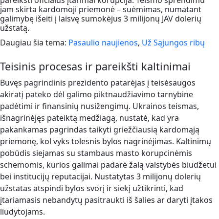
pareikšti oficialūs įtarimai korupcija. Teismo sprendimu
jam skirta kardomoji priemonė – suėmimas, numatant
galimybę išeiti į laisvę sumokėjus 3 milijonų JAV dolerių
užstatą.
Daugiau šia tema:
Pasaulio naujienos
,
Už Sąjungos ribų
Teisinis procesas ir pareikšti kaltinimai
Buvęs pagrindinis prezidento patarėjas į teisėsaugos
akiratį pateko dėl galimo piktnaudžiavimo tarnybine
padėtimi ir finansinių nusižengimų. Ukrainos teismas,
išnagrinėjęs pateiktą medžiagą, nustatė, kad yra
pakankamas pagrindas taikyti griežčiausią kardomąją
priemonę, kol vyks tolesnis bylos nagrinėjimas. Kaltinimų
pobūdis siejamas su stambaus masto korupcinėmis
schemomis, kurios galimai padarė žalą valstybės biudžetui
bei institucijų reputacijai. Nustatytas 3 milijonų dolerių
užstatas atspindi bylos svorį ir siekį užtikrinti, kad
įtariamasis nebandytų pasitraukti iš šalies ar daryti įtakos
liudytojams.