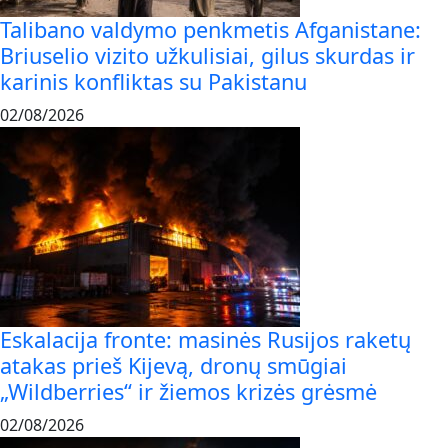
Talibano valdymo penkmetis Afganistane:
Briuselio vizito užkulisiai, gilus skurdas ir
karinis konfliktas su Pakistanu
02/08/2026
Eskalacija fronte: masinės Rusijos raketų
atakas prieš Kijevą, dronų smūgiai
„Wildberries“ ir žiemos krizės grėsmė
02/08/2026