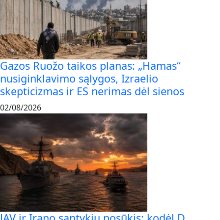
Gazos Ruožo taikos planas: „Hamas“
nusiginklavimo sąlygos, Izraelio
skepticizmas ir ES nerimas dėl sienos
02/08/2026
JAV ir Irano santykių posūkis: kodėl D.