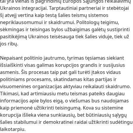
tai yra vienas iš pagrindinių Europos Sąjungos reikalavimų
Ukrainos integracijai. Tarptautiniai partneriai ir stebėtojai
šį atvejį vertina kaip testą šalies teismų sistemos
nepriklausomumui ir skaidrumui. Politologų teigimu,
sėkmingas ir teisingas bylos užbaigimas galėtų sustiprinti
pasitikėjimą Ukrainos teisėsauga tiek šalies viduje, tiek už
jos ribų.
Nepaisant politinio jautrumo, tyrimas tęsiamas siekiant
išsiaiškinti visas galimas korupcijos grandis ir susijusius
asmenis. Šis procesas taip pat gali turėti įtakos vidaus
politiniams procesams, skatindamas kitas partijas ir
visuomenines organizacijas aktyviau reikalauti skaidrumo.
Tikimasi, kad artimiausiu metu teismas pateiks daugiau
informacijos apie bylos eigą, o viešumas bus naudojamas
kaip priemonė užtikrinti teisingumą. Kova su sistemine
korupcija išlieka viena sunkiausių, bet būtiniausių sąlygų
šalies stabilumui ir demokratinei raidai užtikrinti sudėtingu
laikotarpiu.