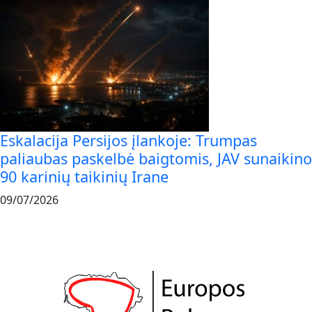
Eskalacija Persijos įlankoje: Trumpas
paliaubas paskelbė baigtomis, JAV sunaikino
90 karinių taikinių Irane
09/07/2026