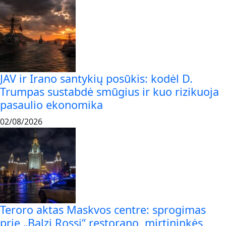
JAV ir Irano santykių posūkis: kodėl D.
Trumpas sustabdė smūgius ir kuo rizikuoja
pasaulio ekonomika
02/08/2026
Teroro aktas Maskvos centre: sprogimas
prie „Balzi Rossi“ restorano, mirtininkės