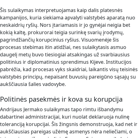
Šis sulaikymas interpretuojamas kaip dalis platesnės
kampanijos, kuria siekiama apvalyti valstybės aparatą nuo
neskaidrių ryšių. Nors įtariamasis ir jo gynėjai neigia bet
kokią kaltę, prokurorai teigia surinkę svarių įrodymų,
pagrindžiančių korupcinius ryšius. Visuomenėje šis
procesas stebimas itin atidžiai, nes sulaikytasis asmuo
daugelį metų buvo tiesiogiai atsakingas už svarbiausius
politinius ir diplomatinius sprendimus Kijeve. Institucijos
pabrėžia, kad procesas vyks skaidriai, laikantis visų teisinės
valstybės principų, nepaisant buvusių pareigūno sąsajų su
aukščiausia šalies vadovybe.
Politinės pasekmės ir kova su korupcija
Andrijaus Jermako sulaikymas tapo rimtu išbandymu
dabartinei administracijai, kuri nuolat deklaruoja nulinę
toleranciją korupcijai. Šis žingsnis demonstruoja, kad net ir
aukščiausias pareigas užėmę asmenys nėra neliečiami, o