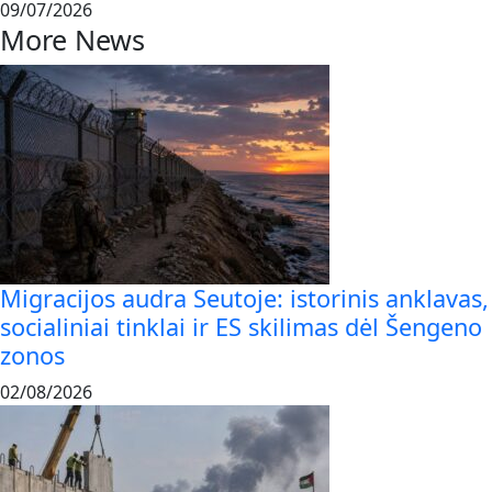
09/07/2026
More News
Migracijos audra Seutoje: istorinis anklavas,
socialiniai tinklai ir ES skilimas dėl Šengeno
zonos
02/08/2026