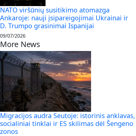
NATO viršūnių susitikimo atomazga
Ankaroje: nauji įsipareigojimai Ukrainai ir
D. Trumpo grasinimai Ispanijai
09/07/2026
More News
Migracijos audra Seutoje: istorinis anklavas,
socialiniai tinklai ir ES skilimas dėl Šengeno
zonos