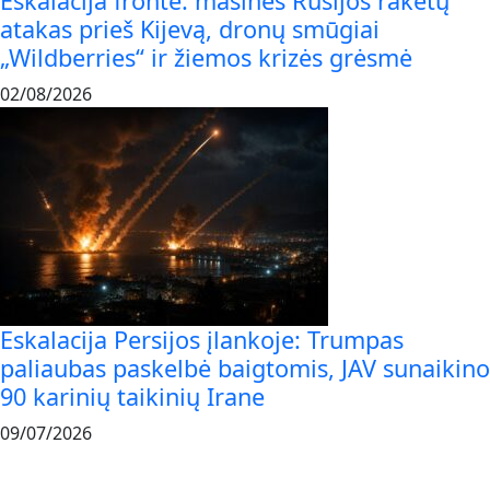
Eskalacija fronte: masinės Rusijos raketų
atakas prieš Kijevą, dronų smūgiai
„Wildberries“ ir žiemos krizės grėsmė
02/08/2026
Eskalacija Persijos įlankoje: Trumpas
paliaubas paskelbė baigtomis, JAV sunaikino
90 karinių taikinių Irane
09/07/2026