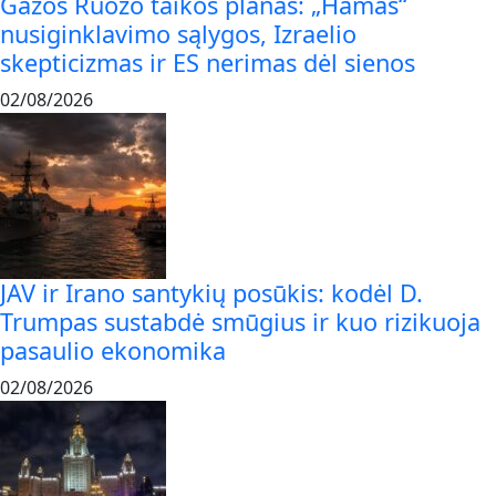
Gazos Ruožo taikos planas: „Hamas“
nusiginklavimo sąlygos, Izraelio
skepticizmas ir ES nerimas dėl sienos
02/08/2026
JAV ir Irano santykių posūkis: kodėl D.
Trumpas sustabdė smūgius ir kuo rizikuoja
pasaulio ekonomika
02/08/2026