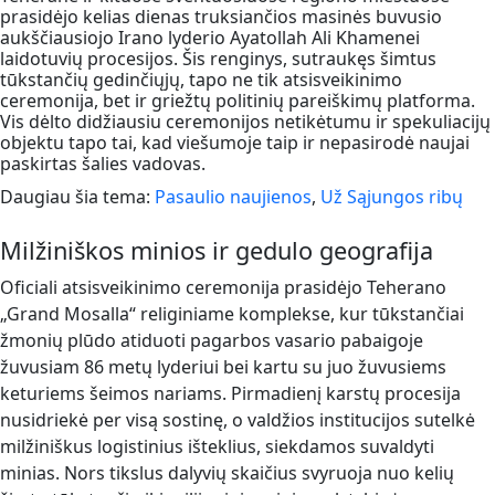
prasidėjo kelias dienas truksiančios masinės buvusio
aukščiausiojo Irano lyderio Ayatollah Ali Khamenei
laidotuvių procesijos. Šis renginys, sutraukęs šimtus
tūkstančių gedinčiųjų, tapo ne tik atsisveikinimo
ceremonija, bet ir griežtų politinių pareiškimų platforma.
Vis dėlto didžiausiu ceremonijos netikėtumu ir spekuliacijų
objektu tapo tai, kad viešumoje taip ir nepasirodė naujai
paskirtas šalies vadovas.
Daugiau šia tema:
Pasaulio naujienos
,
Už Sąjungos ribų
Milžiniškos minios ir gedulo geografija
Oficiali atsisveikinimo ceremonija prasidėjo Teherano
„Grand Mosalla“ religiniame komplekse, kur tūkstančiai
žmonių plūdo atiduoti pagarbos vasario pabaigoje
žuvusiam 86 metų lyderiui bei kartu su juo žuvusiems
keturiems šeimos nariams. Pirmadienį karstų procesija
nusidriekė per visą sostinę, o valdžios institucijos sutelkė
milžiniškus logistinius išteklius, siekdamos suvaldyti
minias. Nors tikslus dalyvių skaičius svyruoja nuo kelių