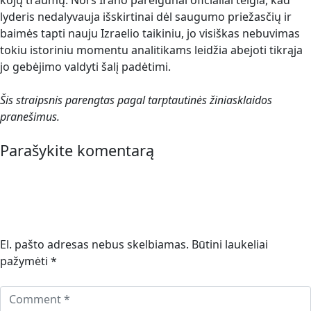
kojų traumų. Nors Irano pareigūnai oficialiai teigia, kad
lyderis nedalyvauja išskirtinai dėl saugumo priežasčių ir
baimės tapti nauju Izraelio taikiniu, jo visiškas nebuvimas
tokiu istoriniu momentu analitikams leidžia abejoti tikrąja
jo gebėjimo valdyti šalį padėtimi.
Šis straipsnis parengtas pagal tarptautinės žiniasklaidos
pranešimus.
Parašykite komentarą
El. pašto adresas nebus skelbiamas.
Būtini laukeliai
pažymėti
*