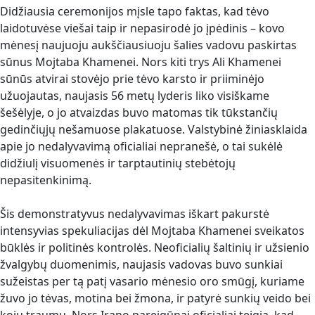
Didžiausia ceremonijos mįsle tapo faktas, kad tėvo
laidotuvėse viešai taip ir nepasirodė jo įpėdinis – kovo
mėnesį naujuoju aukščiausiuoju šalies vadovu paskirtas
sūnus Mojtaba Khamenei. Nors kiti trys Ali Khamenei
sūnūs atvirai stovėjo prie tėvo karsto ir priiminėjo
užuojautas, naujasis 56 metų lyderis liko visiškame
šešėlyje, o jo atvaizdas buvo matomas tik tūkstančių
gedinčiųjų nešamuose plakatuose. Valstybinė žiniasklaida
apie jo nedalyvavimą oficialiai nepranešė, o tai sukėlė
didžiulį visuomenės ir tarptautinių stebėtojų
nepasitenkinimą.
Šis demonstratyvus nedalyvavimas iškart pakurstė
intensyvias spekuliacijas dėl Mojtaba Khamenei sveikatos
būklės ir politinės kontrolės. Neoficialių šaltinių ir užsienio
žvalgybų duomenimis, naujasis vadovas buvo sunkiai
sužeistas per tą patį vasario mėnesio oro smūgį, kuriame
žuvo jo tėvas, motina bei žmona, ir patyrė sunkių veido bei