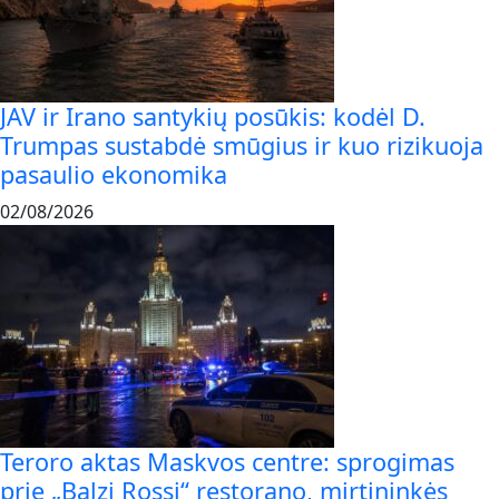
JAV ir Irano santykių posūkis: kodėl D.
Trumpas sustabdė smūgius ir kuo rizikuoja
pasaulio ekonomika
02/08/2026
Teroro aktas Maskvos centre: sprogimas
prie „Balzi Rossi“ restorano, mirtininkės