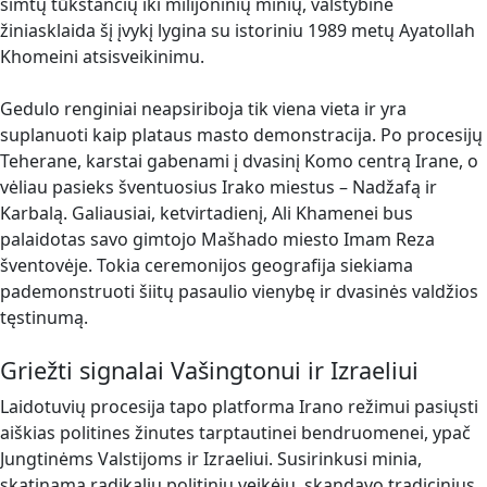
šimtų tūkstančių iki milijoninių minių, valstybinė
žiniasklaida šį įvykį lygina su istoriniu 1989 metų Ayatollah
Khomeini atsisveikinimu.
Gedulo renginiai neapsiriboja tik viena vieta ir yra
suplanuoti kaip plataus masto demonstracija. Po procesijų
Teherane, karstai gabenami į dvasinį Komo centrą Irane, o
vėliau pasieks šventuosius Irako miestus – Nadžafą ir
Karbalą. Galiausiai, ketvirtadienį, Ali Khamenei bus
palaidotas savo gimtojo Mašhado miesto Imam Reza
šventovėje. Tokia ceremonijos geografija siekiama
pademonstruoti šiitų pasaulio vienybę ir dvasinės valdžios
tęstinumą.
Griežti signalai Vašingtonui ir Izraeliui
Laidotuvių procesija tapo platforma Irano režimui pasiųsti
aiškias politines žinutes tarptautinei bendruomenei, ypač
Jungtinėms Valstijoms ir Izraeliui. Susirinkusi minia,
skatinama radikalių politinių veikėjų, skandavo tradicinius