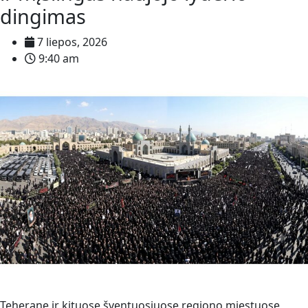
dingimas
7 liepos, 2026
9:40 am
Teherane ir kituose šventuosiuose regiono miestuose