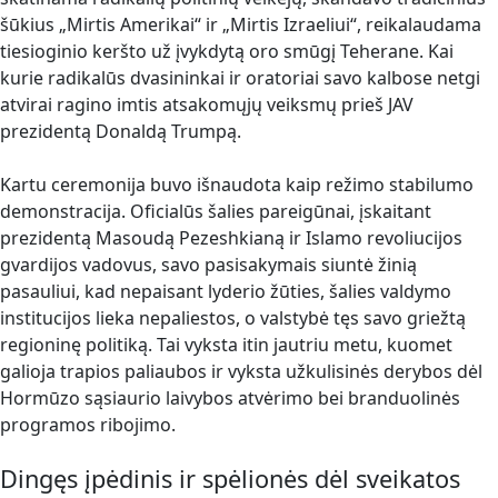
šūkius „Mirtis Amerikai“ ir „Mirtis Izraeliui“, reikalaudama
tiesioginio keršto už įvykdytą oro smūgį Teherane. Kai
kurie radikalūs dvasininkai ir oratoriai savo kalbose netgi
atvirai ragino imtis atsakomųjų veiksmų prieš JAV
prezidentą Donaldą Trumpą.
Kartu ceremonija buvo išnaudota kaip režimo stabilumo
demonstracija. Oficialūs šalies pareigūnai, įskaitant
prezidentą Masoudą Pezeshkianą ir Islamo revoliucijos
gvardijos vadovus, savo pasisakymais siuntė žinią
pasauliui, kad nepaisant lyderio žūties, šalies valdymo
institucijos lieka nepaliestos, o valstybė tęs savo griežtą
regioninę politiką. Tai vyksta itin jautriu metu, kuomet
galioja trapios paliaubos ir vyksta užkulisinės derybos dėl
Hormūzo sąsiaurio laivybos atvėrimo bei branduolinės
programos ribojimo.
Dingęs įpėdinis ir spėlionės dėl sveikatos