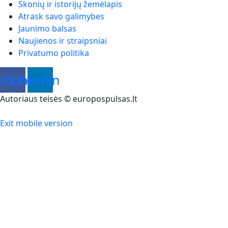
Skonių ir istorijų žemėlapis
Atrask savo galimybes
Jaunimo balsas
Naujienos ir straipsniai
Privatumo politika
ebook
Linkedin
Autoriaus teisės © europospulsas.lt
Exit mobile version