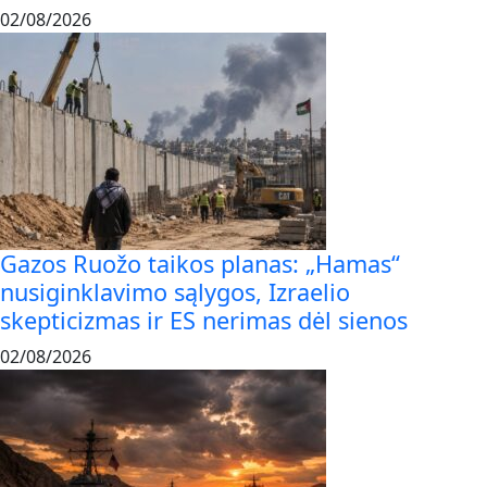
02/08/2026
Gazos Ruožo taikos planas: „Hamas“
nusiginklavimo sąlygos, Izraelio
skepticizmas ir ES nerimas dėl sienos
02/08/2026