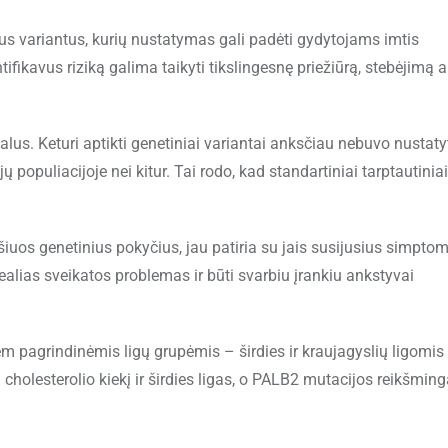
s variantus, kurių nustatymas gali padėti gydytojams imtis
ifikavus riziką galima taikyti tikslingesnę priežiūrą, stebėjimą a
kalus. Keturi aptikti genetiniai variantai anksčiau nebuvo nustaty
 populiacijoje nei kitur. Tai rodo, kad standartiniai tarptautiniai
 šiuos genetinius pokyčius, jau patiria su jais susijusius simptom
realias sveikatos problemas ir būti svarbiu įrankiu ankstyvai
em pagrindinėmis ligų grupėmis – širdies ir kraujagyslių ligomis
cholesterolio kiekį ir širdies ligas, o PALB2 mutacijos reikšming