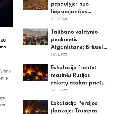
pasaulyje: nuo
liepsnojančios
Europos iki
02/08/2026
stingdančio
Talibano valdymo
Antarktidos
penkmetis
 su
paradokso
oms.
Afganistane: Briuselio
vizito užkulisiai, gilus
02/08/2026
skurdas ir karinis
Eskalacija fronte:
konfliktas su
Tyrimo
masinės Rusijos
Pakistanu
t jei
raketų atakas prieš
Kijevą, dronų smūgiai
02/08/2026
nys.
„Wildberries“ ir
Eskalacija Persijos
inėmis
žiemos krizės grėsmė
įlankoje: Trumpas