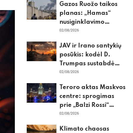
Gazos Ruožo taikos
planas: „Hamas“
nusiginklavimo
sąlygos, Izraelio
02/08/2026
skepticizmas ir ES
JAV ir Irano santykių
nerimas dėl sienos
posūkis: kodėl D.
Trumpas sustabdė
smūgius ir kuo
02/08/2026
rizikuoja pasaulio
Teroro aktas Maskvos
ekonomika
centre: sprogimas
prie „Balzi Rossi“
restorano,
02/08/2026
mirtininkės apgulė ir
Klimato chaosas
tikrieji taikiniai