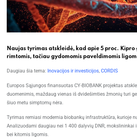
Naujas tyrimas atskleidė, kad apie 5 proc. Kipro 
rimtomis, tačiau gydomomis paveldimomis ligomi
Daugiau šia tema:
Inovacijos ir investicijos
,
CORDIS
Europos Sąjungos finansuotas CY-BIOBANK projektas atskleid
duomenimis, maždaug vienas iš dvidešimties žmonių turi genet
šiuo metu simptomų nėra.
Tyrimas remiasi modernia biobankų infrastruktūra, kurioje 
Analizuodami daugiau nei 1 400 dalyvių DNR, mokslininkai išt
bei kitomis ligomis.