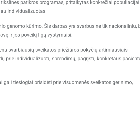
ikslines patikros programas, pritaikytas konkrečiai populiacijai
biau individualizuotas
nio genomo kūrimo. Šis darbas yra svarbus ne tik nacionaliniu, b
vę ir jos poveikį ligų vystymuisi.
ienu svarbiausių sveikatos priežiūros pokyčių artimiausiais
dų prie individualizuotų sprendimų, pagrįstų konkretaus pacient
 gali tiesiogiai prisidėti prie visuomenės sveikatos gerinimo,