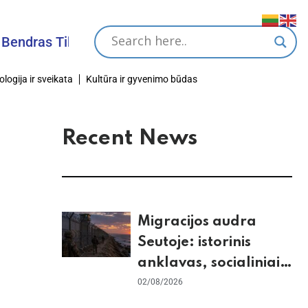
s Tikslas
ologija ir sveikata
Kultūra ir gyvenimo būdas
Recent News
Migracijos audra
Seutoje: istorinis
anklavas, socialiniai
tinklai ir ES skilimas
02/08/2026
dėl Šengeno zonos