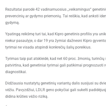
Rezultatai parodė 42 vadinamuosius „veiksmingus“ genetiniu
prevencinių ar gydymo priemonių. Tai reiškia, kad anksti ident
gydymą.
Ypatingą reikšmę turi tai, kad Kipro genetinis profilis yra uni
niekur pasaulyje, o dar 19 yra žymiai dažnesni Kipro gyventojų
tyrimai ne visada atspindi konkrečių šalių poreikius.
Tyrimas taip pat atskleidė, kad net 60 proc. žmonių, turinčių
patvirtina, kad genetiniai tyrimai gali patikimai prognozuoti 
diagnostikai.
Didžiausia nustatytų genetinių variantų dalis susijusi su dvi
vėžiu. Pavyzdžiui, LDLR geno pokyčiai gali sukelti padidėjusį 
didina krūties vėžio riziką.