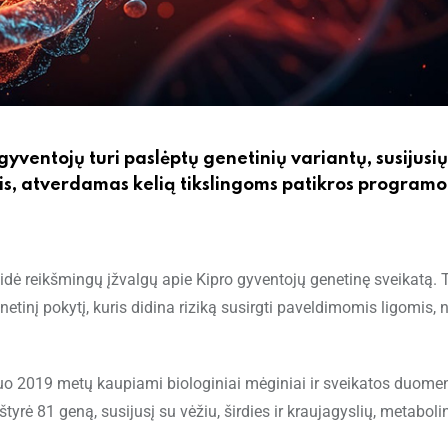
gyventojų turi paslėptų genetinių variantų, susijusių
s, atverdamas kelią tikslingoms patikros program
ė reikšmingų įžvalgų apie Kipro gyventojų genetinę sveikatą. 
inį pokytį, kuris didina riziką susirgti paveldimomis ligomis, ne
nuo 2019 metų kaupiami biologiniai mėginiai ir sveikatos duome
yrė 81 geną, susijusį su vėžiu, širdies ir kraujagyslių, metabol