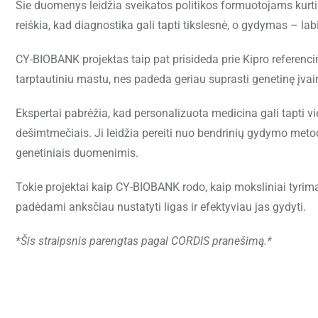
Šie duomenys leidžia sveikatos politikos formuotojams kurti t
reiškia, kad diagnostika gali tapti tikslesnė, o gydymas – la
CY-BIOBANK projektas taip pat prisideda prie Kipro referenci
tarptautiniu mastu, nes padeda geriau suprasti genetinę įvairo
Ekspertai pabrėžia, kad personalizuota medicina gali tapti v
dešimtmečiais. Ji leidžia pereiti nuo bendrinių gydymo meto
genetiniais duomenimis.
Tokie projektai kaip CY-BIOBANK rodo, kaip moksliniai tyrimai
padėdami anksčiau nustatyti ligas ir efektyviau jas gydyti.
*Šis straipsnis parengtas pagal CORDIS pranešimą.*