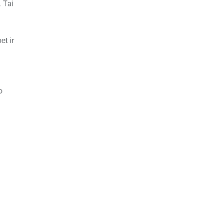
. Tai
et ir
o