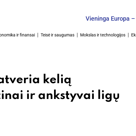
Vieninga Europa – Bendra
onomika ir finansai
Teisė ir saugumas
Mokslas ir technologijos
Ek
atveria kelią
nai ir ankstyvai ligų