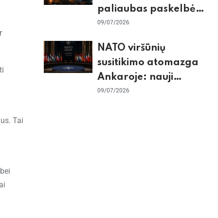
paliaubas paskelbė
baigtomis, JAV
09/07/2026
r
sunaikino 90 karinių
NATO viršūnių
taikinių Irane
susitikimo atomazga
ti
Ankaroje: nauji
įsipareigojimai
09/07/2026
Ukrainai ir D. Trumpo
us. Tai
grasinimai Ispanijai
 bei
ai