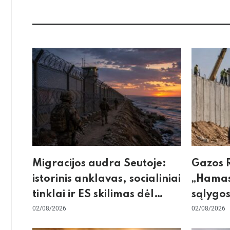
Migracijos audra Seutoje:
Gazos R
istorinis anklavas, socialiniai
„Hamas
tinklai ir ES skilimas dėl
sąlygos
Šengeno zonos
02/08/2026
skeptic
02/08/2026
dėl sie