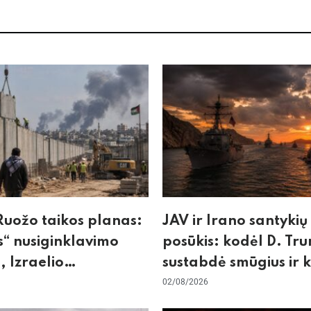
uožo taikos planas:
JAV ir Irano santykių
“ nusiginklavimo
posūkis: kodėl D. Tr
, Izraelio
sustabdė smūgius ir 
izmas ir ES nerimas
rizikuoja pasaulio
02/08/2026
nos
ekonomika