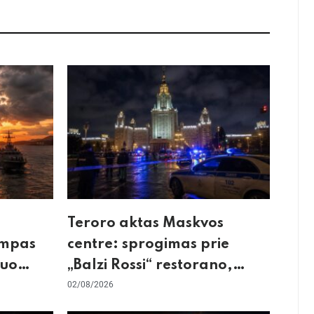
Teroro aktas Maskvos
umpas
centre: sprogimas prie
kuo
„Balzi Rossi“ restorano,
mirtininkės apgulė ir tikrieji
02/08/2026
taikiniai