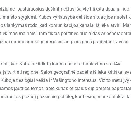
zių per pastaruosius dešimtmečius: šalyje trūksta degalų, nuol
su maisto stygiumi. Kubos vyriausybė dėl šios situacijos nuolat k
psilankymas rodo, kad komunikacijos kanalai išlieka atviri. M
tiekimas mainais į tam tikras politines nuolaidas ar bendradar
dažnai naudojami kaip pirmasis žingsnis prieš pradedant viešas
krinti, kad Kuba nedidintų karinio bendradarbiavimo su JAV
a įsitvirtinti regione. Salos geografinė padėtis išlieka kritiškai sv
uboje tiesiogiai veikia ir Vašingtono interesus. Vizito metu įvy
čiamos jautrios temos, apie kurias oficialūs diplomatai paprastai
racijos požiūrį į užsienio politiką, kur tiesioginiai kontaktai l