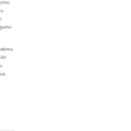
ldymo
au
i
augumo
tiekimu
 JAV
au
us,