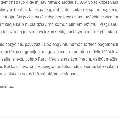
 demonstravo didesnį atvirumą dialogui su JAV, ypač krizės va
alimybė bent iš dalies palengvinti šaliai taikomą spaudimą, tači
entuoja. Šis įvykis sukėlė dvejopas reakcijas JAV viduje: vieni ta
i kritikuoja kaip nuolaidžiavimą komunistiniam režimui. Visgi, s
ta be svarios priežasties ir konkrečių pasiūlymų ant derybų stalo.
iais pokyčiais, pavyzdžiui, palengvintu humanitarinės pagalbos 
i masiškos migracijos bangos iš salos, kuri būtų didelis iššūkis
šalių išlieka, Johno Ratcliffe’o vizitas žymi naują, galbūt maži
 Kol kas Havana ir Vašingtonas toliau stebi vienas kito veiksm
ina visiškam salos infrastruktūros kolapsui.
nešimus.