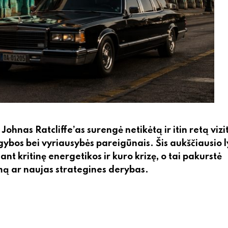
hnas Ratcliffe’as surengė netikėtą ir itin retą vizit
ybos bei vyriausybės pareigūnais. Šis aukščiausio l
t kritinę energetikos ir kuro krizę, o tai pakurstė
imą ar naujas strategines derybas.