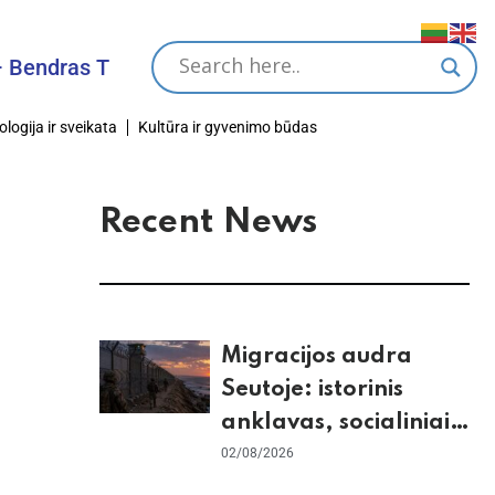
s Tikslas
ologija ir sveikata
Kultūra ir gyvenimo būdas
Recent News
Migracijos audra
Seutoje: istorinis
anklavas, socialiniai
tinklai ir ES skilimas
02/08/2026
dėl Šengeno zonos