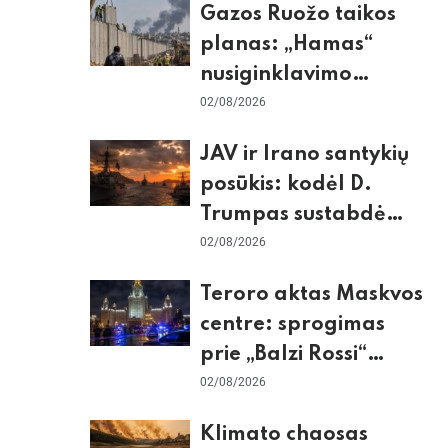
Gazos Ruožo taikos
planas: „Hamas“
nusiginklavimo
sąlygos, Izraelio
02/08/2026
skepticizmas ir ES
JAV ir Irano santykių
nerimas dėl sienos
posūkis: kodėl D.
Trumpas sustabdė
smūgius ir kuo
02/08/2026
rizikuoja pasaulio
Teroro aktas Maskvos
ekonomika
centre: sprogimas
prie „Balzi Rossi“
restorano,
02/08/2026
mirtininkės apgulė ir
Klimato chaosas
tikrieji taikiniai