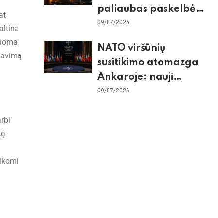
paliaubas paskelbė
at
baigtomis, JAV
09/07/2026
altina
sunaikino 90 karinių
anoma,
NATO viršūnių
taikinių Irane
biavimą
susitikimo atomazga
Ankaroje: nauji
įsipareigojimai
09/07/2026
Ukrainai ir D. Trumpo
arbi
grasinimai Ispanijai
kę
aikomi