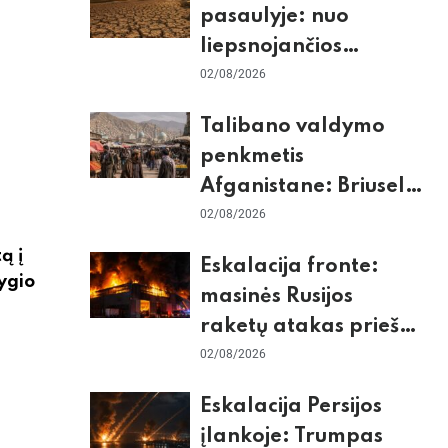
pasaulyje: nuo
liepsnojančios
Europos iki
02/08/2026
stingdančio
Talibano valdymo
Antarktidos
penkmetis
paradokso
Afganistane: Briuselio
vizito užkulisiai, gilus
02/08/2026
skurdas ir karinis
ą į
Eskalacija fronte:
konfliktas su
ygio
masinės Rusijos
Pakistanu
raketų atakas prieš
Kijevą, dronų smūgiai
02/08/2026
„Wildberries“ ir
Eskalacija Persijos
žiemos krizės grėsmė
įlankoje: Trumpas