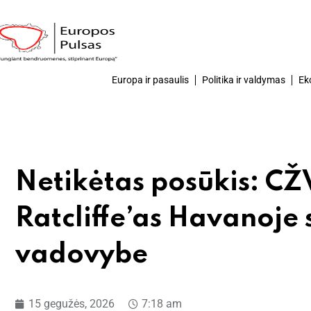
Europa ir pasaulis
Politika ir valdymas
Ek
Netikėtas posūkis: CŽ
Ratcliffe’as Havanoje 
vadovybe
15 gegužės, 2026
7:18 am