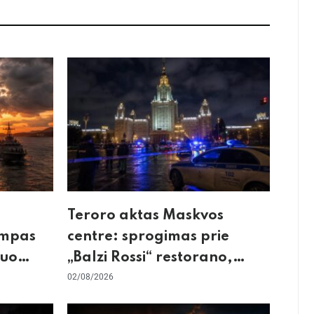
Teroro aktas Maskvos
umpas
centre: sprogimas prie
kuo
„Balzi Rossi“ restorano,
mirtininkės apgulė ir tikrieji
02/08/2026
taikiniai