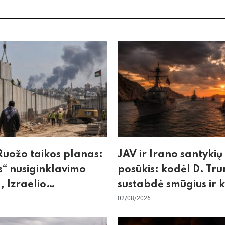
uožo taikos planas:
JAV ir Irano santykių
“ nusiginklavimo
posūkis: kodėl D. Tr
, Izraelio
sustabdė smūgius ir 
izmas ir ES nerimas
rizikuoja pasaulio
02/08/2026
nos
ekonomika