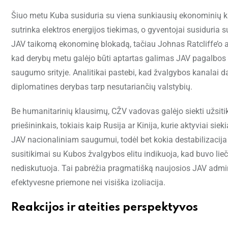
Šiuo metu Kuba susiduria su viena sunkiausių ekonominių kri
sutrinka elektros energijos tiekimas, o gyventojai susiduria 
JAV taikomą ekonominę blokadą, tačiau Johnas Ratcliffe’o a
kad derybų metu galėjo būti aptartas galimas JAV pagalbos 
saugumo srityje. Analitikai pastebi, kad žvalgybos kanalai 
diplomatines derybas tarp nesutariančių valstybių.
Be humanitarinių klausimų, CŽV vadovas galėjo siekti užsiti
priešininkais, tokiais kaip Rusija ar Kinija, kurie aktyviai sieki
JAV nacionaliniam saugumui, todėl bet kokia destabilizacija K
susitikimai su Kubos žvalgybos elitu indikuoja, kad buvo lie
nediskutuoja. Tai pabrėžia pragmatišką naujosios JAV administ
efektyvesne priemone nei visiška izoliacija.
Reakcijos ir ateities perspektyvos