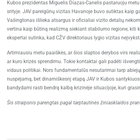
Kubos prezidentas Miguelis Díazas-Canelis pastaruoju metu
srityje. JAV pareigūnų vizitas Havanoje buvo sutiktas kaip g
Vašingtonas išlieka atsargus ir oficialiai vizito detalių nekom
vertina kaip būtiną realizmą siekiant stabilumo regione, kit
ekspertai sutinka, kad CŽV direktoriaus lygio vizitas neįvyks
Artimiausiu metu paaiškės, ar šios slaptos derybos virs real
ar kuro krizės sprendimu. Tokie kontaktai gali padėti išvengt
vidaus politikai. Nors fundamentalūs nesutarimai tarp abiejų 
nuspėjamą, bet dinamiškesnį etapą JAV ir Kubos santykiuose.
bandydami rasti bendrą kalbą krizinėje situacijoje, kuri gras
Šis straipsnis parengtas pagal tarptautinės žiniasklaidos pra