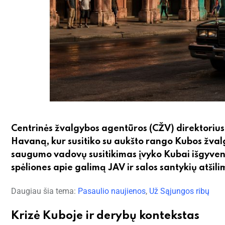
Centrinės žvalgybos agentūros (CŽV) direktorius Jo
Havaną, kur susitiko su aukšto rango Kubos žvalg
saugumo vadovų susitikimas įvyko Kubai išgyvenan
spėliones apie galimą JAV ir salos santykių atšil
Daugiau šia tema:
Pasaulio naujienos
,
Už Sąjungos ribų
Krizė Kuboje ir derybų kontekstas