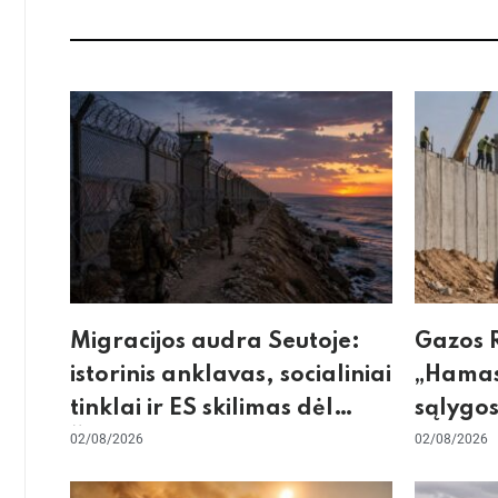
Migracijos audra Seutoje:
Gazos R
istorinis anklavas, socialiniai
„Hamas
tinklai ir ES skilimas dėl
sąlygos
Šengeno zonos
02/08/2026
skeptic
02/08/2026
dėl sie