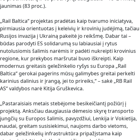
jaunimas (83 proc.).
„Rail Baltica“ projektas pradėtas kaip tvarumo iniciatyva,
pirmiausia orientuotas į keleivių ir krovinių judėjimą, tačiau
Rusijos invazija į Ukrainą pakeitė jo reikšmę. Dabar tai –
būdas parodyti ES solidarumą su labiausiai į rytus
nutolusiomis šalimis narėmis ir padėti nukreipti krovinius
regione, kur prekybos maršrutai buvo iškreipti. Kaip
modernus greitasis geležinkelio ryšys su Europa „Rail
Baltica“ gerokai pagerins mūsų galimybes greitai perkelti
karinius dalinius ir įrangą, jei to prireiks,“ – sakė „RB Rail
AS“ valdybos narė Kitija Gruškevica.
„Pastaraisiais metais stebėjome besikeičiantį požiūrį į
projektą. Anksčiau daugiausia dėmesio skyrę transporto
jungčių su Europos šalimis, pavyzdžiui, Lenkija ir Vokietija,
naudai, greitam susisiekimui, naujoms darbo vietoms,
dabar geležinkelių infrastruktūra pripažįstama kaip