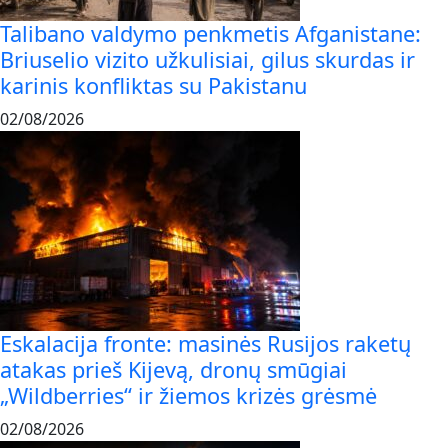
Talibano valdymo penkmetis Afganistane:
Briuselio vizito užkulisiai, gilus skurdas ir
karinis konfliktas su Pakistanu
02/08/2026
Eskalacija fronte: masinės Rusijos raketų
atakas prieš Kijevą, dronų smūgiai
„Wildberries“ ir žiemos krizės grėsmė
02/08/2026