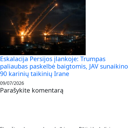
Eskalacija Persijos įlankoje: Trumpas
paliaubas paskelbė baigtomis, JAV sunaikino
90 karinių taikinių Irane
09/07/2026
Parašykite komentarą