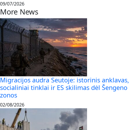
09/07/2026
More News
Migracijos audra Seutoje: istorinis anklavas,
socialiniai tinklai ir ES skilimas dėl Šengeno
zonos
02/08/2026