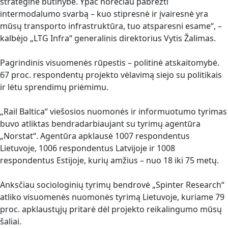
strateginė būtinybė. Ypač norėčiau pabrėžti
intermodalumo svarbą – kuo stipresnė ir įvairesnė yra
mūsų transporto infrastruktūra, tuo atsparesni esame“, –
kalbėjo „LTG Infra“ generalinis direktorius Vytis Žalimas.
Pagrindinis visuomenės rūpestis – politinė atskaitomybė.
67 proc. respondentų projekto vėlavimą siejo su politikais
ir lėtu sprendimų priėmimu.
„Rail Baltica“ viešosios nuomonės ir informuotumo tyrimas
buvo atliktas bendradarbiaujant su tyrimų agentūra
„Norstat“. Agentūra apklausė 1007 respondentus
Lietuvoje, 1006 respondentus Latvijoje ir 1008
respondentus Estijoje, kurių amžius – nuo 18 iki 75 metų.
Anksčiau sociologinių tyrimų bendrovė „Spinter Research“
atliko visuomenės nuomonės tyrimą Lietuvoje, kuriame 79
proc. apklaustųjų pritarė dėl projekto reikalingumo mūsų
šaliai.