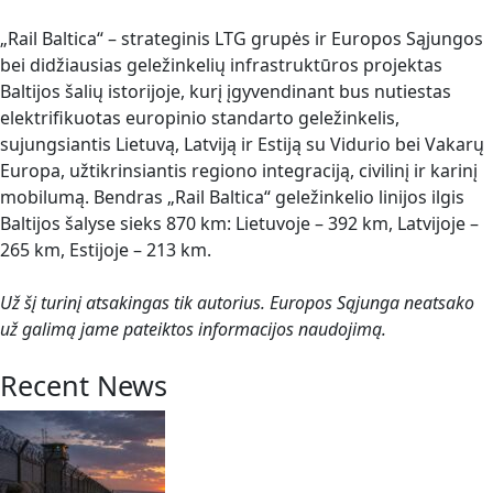
„Rail Baltica“ – strateginis LTG grupės ir Europos Sąjungos
bei didžiausias geležinkelių infrastruktūros projektas
Baltijos šalių istorijoje, kurį įgyvendinant bus nutiestas
elektrifikuotas europinio standarto geležinkelis,
sujungsiantis Lietuvą, Latviją ir Estiją su Vidurio bei Vakarų
Europa, užtikrinsiantis regiono integraciją, civilinį ir karinį
mobilumą. Bendras „Rail Baltica“ geležinkelio linijos ilgis
Baltijos šalyse sieks 870 km: Lietuvoje – 392 km, Latvijoje –
265 km, Estijoje – 213 km.
Už šį turinį atsakingas tik autorius. Europos Sąjunga neatsako
už galimą jame pateiktos informacijos naudojimą.
Recent News