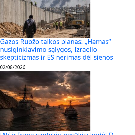
Gazos Ruožo taikos planas: „Hamas“
nusiginklavimo sąlygos, Izraelio
skepticizmas ir ES nerimas dėl sienos
02/08/2026
JAV ir Irano santykių posūkis: kodėl D.