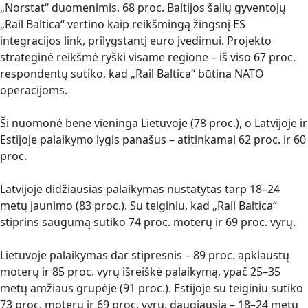
„Norstat“ duomenimis, 68 proc. Baltijos šalių gyventojų
„Rail Baltica“ vertino kaip reikšmingą žingsnį ES
integracijos link, prilygstantį euro įvedimui. Projekto
strateginė reikšmė ryški visame regione – iš viso 67 proc.
respondentų sutiko, kad „Rail Baltica“ būtina NATO
operacijoms.
Ši nuomonė bene vieninga Lietuvoje (78 proc.), o Latvijoje ir
Estijoje palaikymo lygis panašus – atitinkamai 62 proc. ir 60
proc.
Latvijoje didžiausias palaikymas nustatytas tarp 18–24
metų jaunimo (83 proc.). Su teiginiu, kad „Rail Baltica“
stiprins saugumą sutiko 74 proc. moterų ir 69 proc. vyrų.
Lietuvoje palaikymas dar stipresnis – 89 proc. apklaustų
moterų ir 85 proc. vyrų išreiškė palaikymą, ypač 25–35
metų amžiaus grupėje (91 proc.). Estijoje su teiginiu sutiko
73 proc. moterų ir 69 proc. vyrų, daugiausia – 18–24 metų