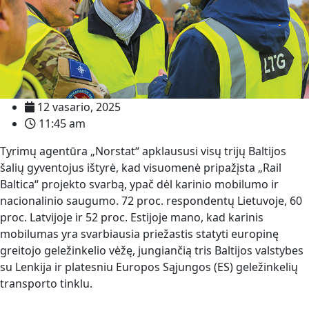
12 vasario, 2025
11:45 am
Tyrimų agentūra „Norstat“ apklaususi visų trijų Baltijos
šalių gyventojus ištyrė, kad visuomenė pripažįsta „Rail
Baltica“ projekto svarbą, ypač dėl karinio mobilumo ir
nacionalinio saugumo. 72 proc. respondentų Lietuvoje, 60
proc. Latvijoje ir 52 proc. Estijoje mano, kad karinis
mobilumas yra svarbiausia priežastis statyti europinę
greitojo geležinkelio vėžę, jungiančią tris Baltijos valstybes
su Lenkija ir platesniu Europos Sąjungos (ES) geležinkelių
transporto tinklu.