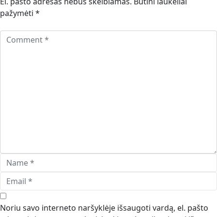
El. pašto adresas nebus skelbiamas.
Būtini laukeliai
pažymėti
*
Noriu savo interneto naršyklėje išsaugoti vardą, el. pašto