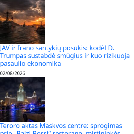
JAV ir Irano santykių posūkis: kodėl D.
Trumpas sustabdė smūgius ir kuo rizikuoja
pasaulio ekonomika
02/08/2026
Teroro aktas Maskvos centre: sprogimas
prie „Balzi Rossi“ restorano, mirtininkės