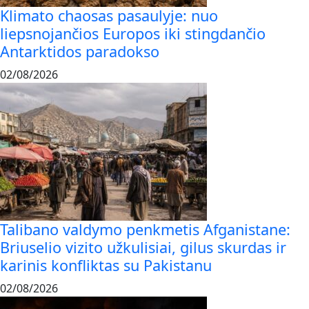
Klimato chaosas pasaulyje: nuo
liepsnojančios Europos iki stingdančio
Antarktidos paradokso
02/08/2026
Talibano valdymo penkmetis Afganistane:
Briuselio vizito užkulisiai, gilus skurdas ir
karinis konfliktas su Pakistanu
02/08/2026