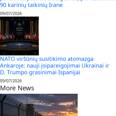
90 karinių taikinių Irane
09/07/2026
NATO viršūnių susitikimo atomazga
Ankaroje: nauji įsipareigojimai Ukrainai ir
D. Trumpo grasinimai Ispanijai
09/07/2026
More News