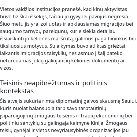
Vietos valdžios institucijos pranešė, kad kinų aktyvistas
buvo fiziškai išsekęs, tačiau jo gyvybei pavojus negresia.
Šiuo metu jis yra izoliuotas ir apklausiamas migracijos bei
saugumo tarnybų pareigūnų, kurie siekia detaliau
išsiaiškinti jo kelionės maršrutą, galimus pagalbininkus bei
tiksliuosius motyvus. Sulaikymas buvo atliktas griežtai
laikantis imigracijos taisyklių, nes asmuo į šalį pateko
neturėdamas jokių galiojančių kelionės dokumentų ar
vizos.
Teisinis neapibrėžtumas ir politinis
kontekstas
Šis atvejis sukuria rimtą diplomatinį galvos skausmą Seului,
kuris nuolat balansuoja tarp savo tarptautinių
įsipareigojimų žmogaus teisėms ir trapių ekonominių bei
politinių santykių su galingąja kaimyne Kinija. Žmogaus
teisių gynėjai ir vietos nevyriausybinės organizacijos jau