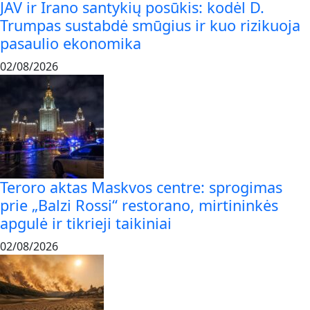
JAV ir Irano santykių posūkis: kodėl D.
Trumpas sustabdė smūgius ir kuo rizikuoja
pasaulio ekonomika
02/08/2026
Teroro aktas Maskvos centre: sprogimas
prie „Balzi Rossi“ restorano, mirtininkės
apgulė ir tikrieji taikiniai
02/08/2026