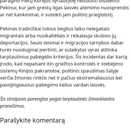
paragino Pietų Korėjos vyriausybę neišduoti disidento
Pekinui, kur jam grėstų ilgas laisvės atėmimo nuosprendis
ar net kankinimai, ir suteikti jam politinį prieglobstį.
Pekinas tradiciškai tokius bėglius laiko nelegaliais
migrantais arba nusikaltėliais ir reikalauja skubios jų
deportacijos. Seulo teismai ir migracijos tarnybos dabar
turės nuodugniai įvertinti, ar sulaikytas vyras atitinka
tarptautinius pabėgėlio kriterijus. Šis incidentas dar kartą
įrodo, kad nepaisant itin griežtos kontrolės ir stebėjimo
sistemų Kinijos pakrantėse, politinis spaudimas šalyje
verčia žmones rinktis net ir pačius ekstremaliausius bei
pavojingiausius pabėgimo kelius vardan laisvės.
Šis straipsnis parengtas pagal tarptautinės žiniasklaidos
pranešimus.
Parašykite komentarą