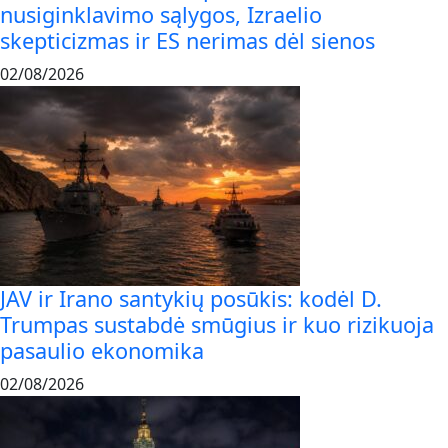
nusiginklavimo sąlygos, Izraelio
skepticizmas ir ES nerimas dėl sienos
02/08/2026
JAV ir Irano santykių posūkis: kodėl D.
Trumpas sustabdė smūgius ir kuo rizikuoja
pasaulio ekonomika
02/08/2026