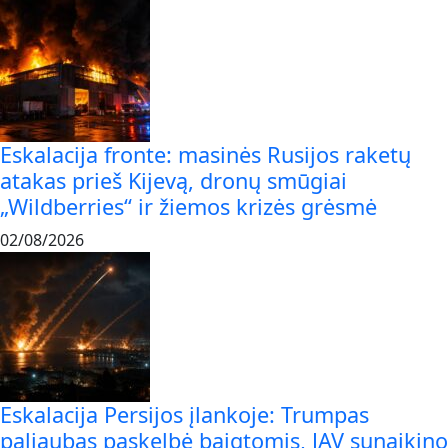
Eskalacija fronte: masinės Rusijos raketų
atakas prieš Kijevą, dronų smūgiai
„Wildberries“ ir žiemos krizės grėsmė
02/08/2026
Eskalacija Persijos įlankoje: Trumpas
paliaubas paskelbė baigtomis, JAV sunaikino