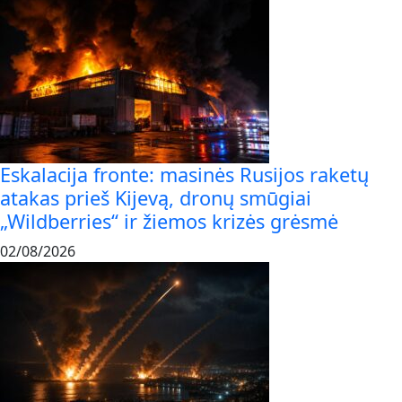
Eskalacija fronte: masinės Rusijos raketų
atakas prieš Kijevą, dronų smūgiai
„Wildberries“ ir žiemos krizės grėsmė
02/08/2026