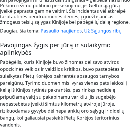
itin pavojingam ir drastiškam žingsniui – gelbėdamasis nuo
Pekino režimo politinio persekiojimo, jis Geltonąją jūrą
įveikė paprasta gamine valtimi. Šis incidentas vėl atkreipė
tarptautinės bendruomenės dėmesį į griežtėjančias
žmogaus teisių sąlygas Kinijoje bei pabėgėlių dalią regione.
Daugiau šia tema:
Pasaulio naujienos
,
Už Sąjungos ribų
Pavojingas žygis per jūrą ir sulaikymo
aplinkybės
Pabėgėlis, kuris Kinijoje buvo žinomas dėl savo atviros
opozicinės veiklos ir valdžios kritikos, buvo pastebėtas ir
sulaikytas Pietų Korėjos pakrantės apsaugos tarnybos
pareigūnų. Tyrimo duomenimis, vyras vienas pats leidosi į
kelią iš Kinijos rytinės pakrantės, pasirinkęs nedidelę
pripučiamą valtį su pakabinamu varikliu. Jis sugebėjo
nepastebėtas įveikti šimtus kilometrų atviroje jūroje,
rizikuodamas gyvybe dėl nepalankių oro sąlygų ir didelių
bangų, kol galiausiai pasiekė Pietų Korėjos teritorinius
vandenis.