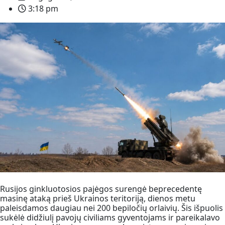
3:18 pm
Rusijos ginkluotosios pajėgos surengė beprecedentę
masinę ataką prieš Ukrainos teritoriją, dienos metu
paleisdamos daugiau nei 200 bepiločių orlaivių. Šis išpuolis
sukėlė didžiulį pavojų civiliams gyventojams ir pareikalavo