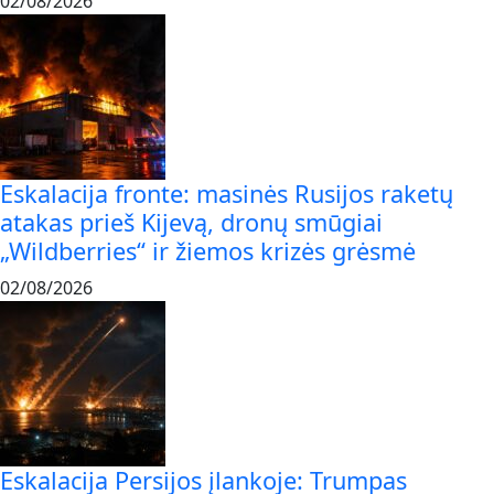
02/08/2026
Eskalacija fronte: masinės Rusijos raketų
atakas prieš Kijevą, dronų smūgiai
„Wildberries“ ir žiemos krizės grėsmė
02/08/2026
Eskalacija Persijos įlankoje: Trumpas