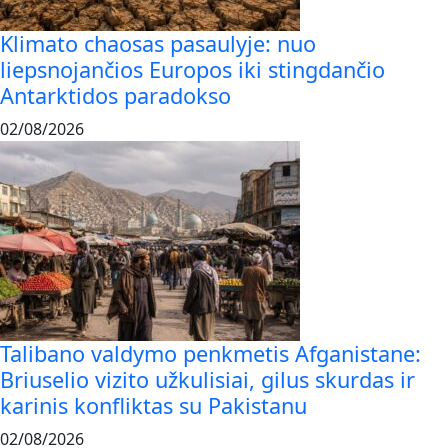
Klimato chaosas pasaulyje: nuo
liepsnojančios Europos iki stingdančio
Antarktidos paradokso
02/08/2026
Talibano valdymo penkmetis Afganistane:
Briuselio vizito užkulisiai, gilus skurdas ir
karinis konfliktas su Pakistanu
02/08/2026