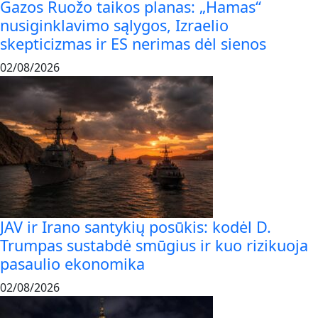
Gazos Ruožo taikos planas: „Hamas“
nusiginklavimo sąlygos, Izraelio
skepticizmas ir ES nerimas dėl sienos
02/08/2026
JAV ir Irano santykių posūkis: kodėl D.
Trumpas sustabdė smūgius ir kuo rizikuoja
pasaulio ekonomika
02/08/2026