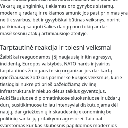
Vakarų sąjungininkų tiekiamas oro gynybos sistemų,
modernių radarų ir reikiamos amunicijos pastiprinimas yra
ne tik svarbus, bet ir gyvybiškai būtinas veiksnys, norint
patikimai apsaugoti šalies dangų nuo tokių ar dar
masiškesnių atakų artimiausioje ateityje.
Tarptautinė reakcija ir tolesni veiksmai
Žaibiškai reaguodamos į šį naujausią ir itin agresyvų
incidentą, Europos valstybės, NATO narės ir įvairios
tarptautinės žmogaus teisių organizacijos dar kartą
griežčiausiais žodžiais pasmerkė Rusijos veiksmus, kurie
tiesiogiai nukreipti prieš pažeidžiamą civilinę
infrastruktūrą ir niekuo dėtus taikius gyventojus.
Aukščiausiuose diplomatiniuose sluoksniuose ir uždarų
durų susitikimuose toliau intensyviai diskutuojama dėl
naujų, dar griežtesnių ir skaudesnių ekonominių bei
politinių sankcijų pritaikymo agresorei. Taip pat
svarstomas kur kas skubesnis papildomos modernios