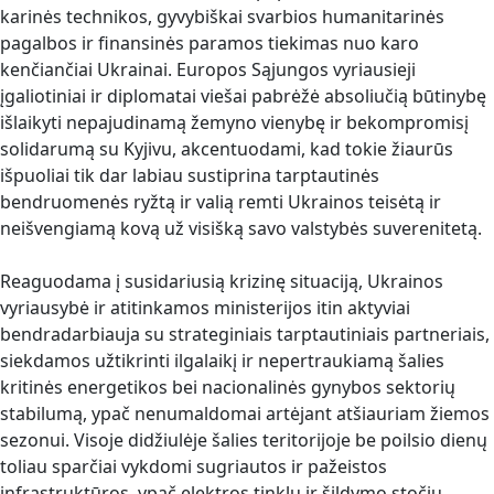
karinės technikos, gyvybiškai svarbios humanitarinės
pagalbos ir finansinės paramos tiekimas nuo karo
kenčiančiai Ukrainai. Europos Sąjungos vyriausieji
įgaliotiniai ir diplomatai viešai pabrėžė absoliučią būtinybę
išlaikyti nepajudinamą žemyno vienybę ir bekompromisį
solidarumą su Kyjivu, akcentuodami, kad tokie žiaurūs
išpuoliai tik dar labiau sustiprina tarptautinės
bendruomenės ryžtą ir valią remti Ukrainos teisėtą ir
neišvengiamą kovą už visišką savo valstybės suverenitetą.
Reaguodama į susidariusią krizinę situaciją, Ukrainos
vyriausybė ir atitinkamos ministerijos itin aktyviai
bendradarbiauja su strateginiais tarptautiniais partneriais,
siekdamos užtikrinti ilgalaikį ir nepertraukiamą šalies
kritinės energetikos bei nacionalinės gynybos sektorių
stabilumą, ypač nenumaldomai artėjant atšiauriam žiemos
sezonui. Visoje didžiulėje šalies teritorijoje be poilsio dienų
toliau sparčiai vykdomi sugriautos ir pažeistos
infrastruktūros, ypač elektros tinklų ir šildymo stočių,