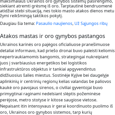
maksimalaus Ukrainos oro gynybos sistemų pasirengimo,
siekiant atremti grėsmę iš oro. Tarptautinė bendruomenė
atidžiai stebi situaciją, nes tokio masto atakos dienos metu
žymi reikšmingą taktikos pokytį.
Daugiau šia tema:
Pasaulio naujienos
,
Už Sąjungos ribų
Atakos mastas ir oro gynybos pastangos
Ukrainos karinės oro pajėgos oficialiuose pranešimuose
detaliai informavo, kad priešo dronai buvo paleisti keliomis
nepertraukiamomis bangomis, strategingai nukreipiant
juos į svarbiausius energetikos bei logistikos
infrastruktūros objektus ir tankiai apgyvendintus
didžiuosius šalies miestus. Sostinėje Kyjive bei daugelyje
aplinkinių ir centrinių regionų kelias valandas be paliovos
kaukė oro pavojaus sirenos, o civiliai gyventojai buvo
primygtinai raginami nedelsiant slėptis požeminėse
perėjose, metro stotyse ir kitose saugiose vietose.
Nepaisant itin intensyvaus ir gerai koordinuoto puolimo iš
oro, Ukrainos oro gynybos sistemos, tarp kurių