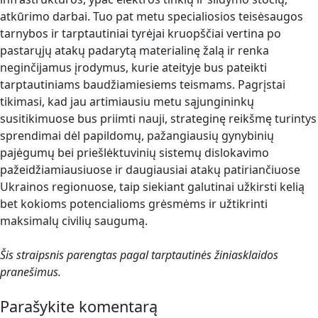
atkūrimo darbai. Tuo pat metu specialiosios teisėsaugos
tarnybos ir tarptautiniai tyrėjai kruopščiai vertina po
pastarųjų atakų padarytą materialinę žalą ir renka
neginčijamus įrodymus, kurie ateityje bus pateikti
tarptautiniams baudžiamiesiems teismams. Pagrįstai
tikimasi, kad jau artimiausiu metu sąjungininkų
susitikimuose bus priimti nauji, strateginę reikšmę turintys
sprendimai dėl papildomų, pažangiausių gynybinių
pajėgumų bei priešlėktuvinių sistemų dislokavimo
pažeidžiamiausiuose ir daugiausiai atakų patiriančiuose
Ukrainos regionuose, taip siekiant galutinai užkirsti kelią
bet kokioms potencialioms grėsmėms ir užtikrinti
maksimalų civilių saugumą.
Šis straipsnis parengtas pagal tarptautinės žiniasklaidos
pranešimus.
Parašykite komentarą