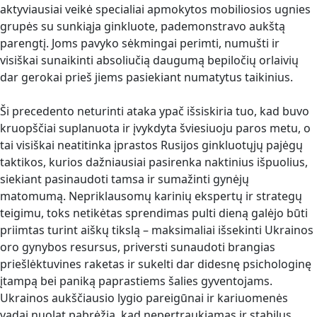
aktyviausiai veikė specialiai apmokytos mobiliosios ugnies
grupės su sunkiąja ginkluote, pademonstravo aukštą
parengtį. Joms pavyko sėkmingai perimti, numušti ir
visiškai sunaikinti absoliučią daugumą bepiločių orlaivių
dar gerokai prieš jiems pasiekiant numatytus taikinius.
Ši precedento neturinti ataka ypač išsiskiria tuo, kad buvo
kruopščiai suplanuota ir įvykdyta šviesiuoju paros metu, o
tai visiškai neatitinka įprastos Rusijos ginkluotųjų pajėgų
taktikos, kurios dažniausiai pasirenka naktinius išpuolius,
siekiant pasinaudoti tamsa ir sumažinti gynėjų
matomumą. Nepriklausomų karinių ekspertų ir strategų
teigimu, toks netikėtas sprendimas pulti dieną galėjo būti
priimtas turint aiškų tikslą – maksimaliai išsekinti Ukrainos
oro gynybos resursus, priversti sunaudoti brangias
priešlėktuvines raketas ir sukelti dar didesnę psichologinę
įtampą bei paniką paprastiems šalies gyventojams.
Ukrainos aukščiausio lygio pareigūnai ir kariuomenės
vadai nuolat pabrėžia, kad nepertraukiamas ir stabilus