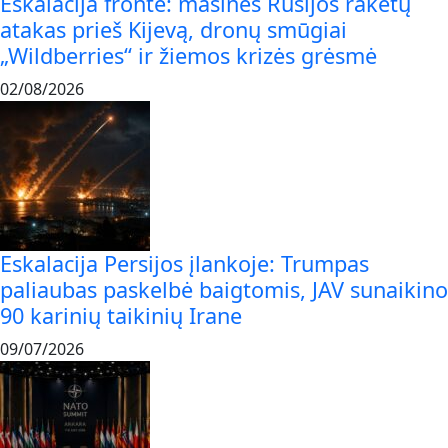
Eskalacija fronte: masinės Rusijos raketų
atakas prieš Kijevą, dronų smūgiai
„Wildberries“ ir žiemos krizės grėsmė
02/08/2026
Eskalacija Persijos įlankoje: Trumpas
paliaubas paskelbė baigtomis, JAV sunaikino
90 karinių taikinių Irane
09/07/2026