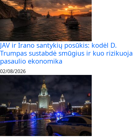
JAV ir Irano santykių posūkis: kodėl D.
Trumpas sustabdė smūgius ir kuo rizikuoja
pasaulio ekonomika
02/08/2026