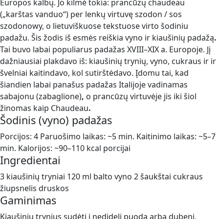
Europos kalbų. Jo kilmė tokia: prancūzų chaudeau
(„karštas vanduo“) per lenkų virtuvę szodon / sos
szodonowy, o lietuviškuose tekstuose virto šodiniu
padažu. Šis žodis iš esmės reiškia vyno ir kiaušinių padažą
.
Tai buvo labai populiarus padažas XVIII–XIX a. Europoje. Jį
dažniausiai plakdavo iš: kiaušinių trynių, vyno, cukraus ir ir
švelniai kaitindavo, kol sutirštėdavo. Įdomu tai, kad
šiandien labai panašus padažas Italijoje vadinamas
sabajonu (zabaglione)
,
o prancūzų virtuvėje jis iki šiol
žinomas kaip Chaudeau
.
Šodinis (vyno) padažas
Porcijos: 4 Paruošimo laikas: ~5 min. Kaitinimo laikas: ~5–7
min. Kalorijos: ~90–110 kcal porcijai
Ingredientai
3 kiaušinių tryniai 120 ml balto vyno 2 šaukštai cukraus
žiupsnelis druskos
Gaminimas
Kiaušinių trynius sudėti į nedidelį puodą arba dubenį,