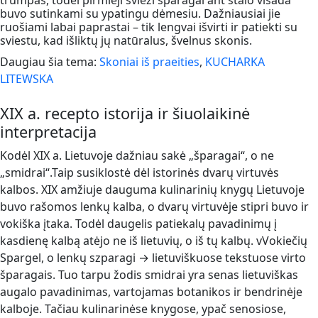
trumpas, todėl pirmieji švieži šparagai ant stalo visada
buvo sutinkami su ypatingu dėmesiu. Dažniausiai jie
ruošiami labai paprastai – tik lengvai išvirti ir patiekti su
sviestu, kad išliktų jų natūralus, švelnus skonis.
Daugiau šia tema:
Skoniai iš praeities
,
KUCHARKA
LITEWSKA
XIX a. recepto istorija ir šiuolaikinė
interpretacija
Kodėl XIX a. Lietuvoje dažniau sakė „šparagai“, o ne
„smidrai“.Taip susiklostė dėl istorinės dvarų virtuvės
kalbos. XIX amžiuje dauguma kulinarinių knygų Lietuvoje
buvo rašomos lenkų kalba, o dvarų virtuvėje stipri buvo ir
vokiška įtaka. Todėl daugelis patiekalų pavadinimų į
kasdienę kalbą atėjo ne iš lietuvių, o iš tų kalbų. vVokiečių
Spargel, o lenkų szparagi → lietuviškuose tekstuose virto
šparagais. Tuo tarpu žodis smidrai yra senas lietuviškas
augalo pavadinimas, vartojamas botanikos ir bendrinėje
kalboje. Tačiau kulinarinėse knygose, ypač senosiose,