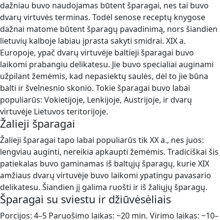
dažniau buvo naudojamas būtent šparagai, nes tai buvo
dvarų virtuvės terminas. Todėl senose receptų knygose
dažnai matome būtent šparagų pavadinimą, nors šiandien
lietuvių kalboje labiau įprasta sakyti smidrai. XIX a.
Europoje, ypač dvarų virtuvėje baltieji šparagai buvo
laikomi prabangiu delikatesu. Jie buvo specialiai auginami
užpilant žemėmis, kad nepasiektų saulės, dėl to jie būna
balti ir švelnesnio skonio. Tokie šparagai buvo labai
populiarūs: Vokietijoje, Lenkijoje, Austrijoje, ir dvarų
virtuvėje Lietuvos teritorijoje.
Žalieji šparagai
Žalieji šparagai tapo labai populiarūs tik XX a., nes juos:
lengviau auginti, nereikia apkaupti žemėmis. Tradiciškai šis
patiekalas buvo gaminamas iš baltųjų šparagų, kurie XIX
amžiaus dvarų virtuvėje buvo laikomi ypatingu pavasario
delikatesu. Šiandien jį galima ruošti ir iš žaliųjų šparagų.
Šparagai su sviestu ir džiūvėsėliais
Porcijos: 4–5 Paruošimo laikas: ~20 min. Virimo laikas: ~10–