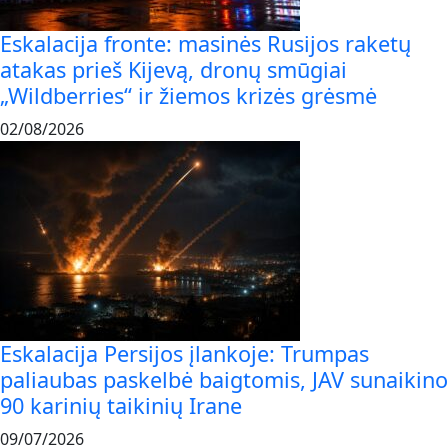
Eskalacija fronte: masinės Rusijos raketų
atakas prieš Kijevą, dronų smūgiai
„Wildberries“ ir žiemos krizės grėsmė
02/08/2026
Eskalacija Persijos įlankoje: Trumpas
paliaubas paskelbė baigtomis, JAV sunaikino
90 karinių taikinių Irane
09/07/2026