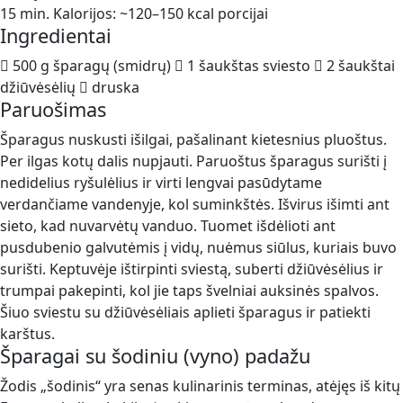
15 min. Kalorijos: ~120–150 kcal porcijai
Ingredientai
 500 g šparagų (smidrų)  1 šaukštas sviesto  2 šaukštai
džiūvėsėlių  druska
Paruošimas
Šparagus nuskusti išilgai, pašalinant kietesnius pluoštus.
Per ilgas kotų dalis nupjauti. Paruoštus šparagus surišti į
nedidelius ryšulėlius ir virti lengvai pasūdytame
verdančiame vandenyje, kol suminkštės. Išvirus išimti ant
sieto, kad nuvarvėtų vanduo. Tuomet išdėlioti ant
pusdubenio galvutėmis į vidų, nuėmus siūlus, kuriais buvo
surišti. Keptuvėje ištirpinti sviestą, suberti džiūvėsėlius ir
trumpai pakepinti, kol jie taps švelniai auksinės spalvos.
Šiuo sviestu su džiūvėsėliais aplieti šparagus ir patiekti
karštus.
Šparagai su šodiniu (vyno) padažu
Žodis „šodinis“ yra senas kulinarinis terminas, atėjęs iš kitų