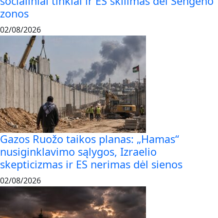
socialiniai tinklai ir ES skilimas dėl Šengeno
zonos
02/08/2026
Gazos Ruožo taikos planas: „Hamas“
nusiginklavimo sąlygos, Izraelio
skepticizmas ir ES nerimas dėl sienos
02/08/2026