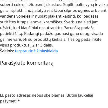
suberti cukrų ir žiupsnelį druskos. Supilti baltą vyną ir viską
gerai išplakti. Indą statyti virš labai silpnos ugnies arba ant
vandens vonelės ir nuolat plakant kaitinti, kol padažas
sutirštės ir taps lengvai kremiškas. Svarbu neleisti jam
užvirti, kad kiaušiniai nesutrauktų. Paruoštą padažą
patiekti šiltą. Kadangi padažo gaunasi gana daug, visada
galime variuoti su produktų kiekiais. Tiesiog padalinkite
visus produktus į 2 ar 3 dalis.
Šaltinis:
tarptautinė žiniasklaida
Parašykite komentarą
El. pašto adresas nebus skelbiamas.
Būtini laukeliai
pažymėti
*