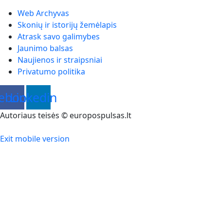
Web Archyvas
Skonių ir istorijų žemėlapis
Atrask savo galimybes
Jaunimo balsas
Naujienos ir straipsniai
Privatumo politika
ebook
Linkedin
Autoriaus teisės © europospulsas.lt
Exit mobile version