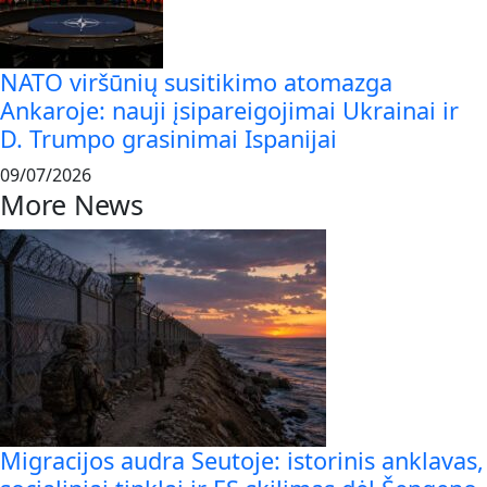
NATO viršūnių susitikimo atomazga
Ankaroje: nauji įsipareigojimai Ukrainai ir
D. Trumpo grasinimai Ispanijai
09/07/2026
More News
Migracijos audra Seutoje: istorinis anklavas,