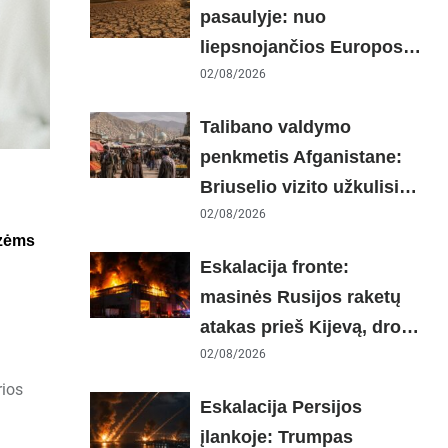
pasaulyje: nuo
liepsnojančios Europos
iki stingdančio
02/08/2026
Antarktidos paradokso
Talibano valdymo
penkmetis Afganistane:
Briuselio vizito užkulisiai,
gilus skurdas ir karinis
02/08/2026
izėms
konfliktas su Pakistanu
Eskalacija fronte:
masinės Rusijos raketų
atakas prieš Kijevą, dronų
smūgiai „Wildberries“ ir
02/08/2026
žiemos krizės grėsmė
rios
Eskalacija Persijos
įlankoje: Trumpas