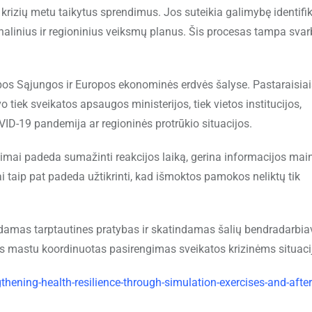
ių krizių metu taikytus sprendimus. Jos suteikia galimybę identifi
onalinius ir regioninius veiksmų planus. Šis procesas tampa svar
pos Sąjungos ir Europos ekonominės erdvės šalyse. Pastaraisiai
tiek sveikatos apsaugos ministerijos, tiek vietos institucijos,
D-19 pandemija ar regioninės protrūkio situacijos.
imai padeda sumažinti reakcijos laiką, gerina informacijos mai
ai taip pat padeda užtikrinti, kad išmoktos pamokos neliktų tik
uodamas tarptautines pratybas ir skatindamas šalių bendradarbia
pos mastu koordinuotas pasirengimas sveikatos krizinėms situac
ening-health-resilience-through-simulation-exercises-and-after