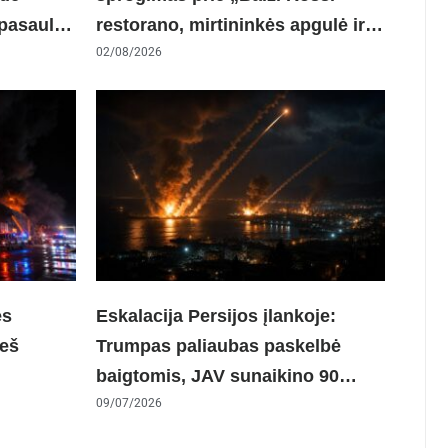
 pasaulio
restorano, mirtininkės apgulė ir
tikrieji taikiniai
02/08/2026
ės
Eskalacija Persijos įlankoje:
ieš
Trumpas paliaubas paskelbė
baigtomis, JAV sunaikino 90
rizės
karinių taikinių Irane
09/07/2026