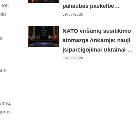
kuoti
paliaubas paskelbė
biu
baigtomis, JAV sunaikino
09/07/2026
90 karinių taikinių Irane
NATO viršūnių susitikimo
s
atomazga Ankaroje: nauji
įsipareigojimai Ukrainai ir
D. Trumpo grasinimai
09/07/2026
Ispanijai
nus
vimą.
ijoms.
-