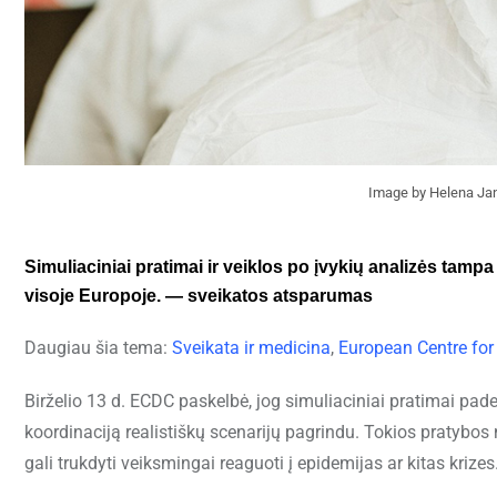
Image by Helena Ja
Simuliaciniai pratimai ir veiklos po įvykių analizės tamp
visoje Europoje. — sveikatos atsparumas
Daugiau šia tema:
Sveikata ir medicina
,
European Centre for
Birželio 13 d. ECDC paskelbė, jog simuliaciniai pratimai pade
koordinaciją realistiškų scenarijų pagrindu. Tokios pratybos n
gali trukdyti veiksmingai reaguoti į epidemijas ar kitas krizes