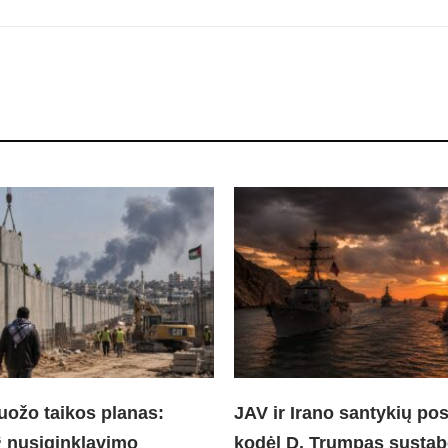
ožo taikos planas:
JAV ir Irano santykių po
 nusiginklavimo
kodėl D. Trumpas susta