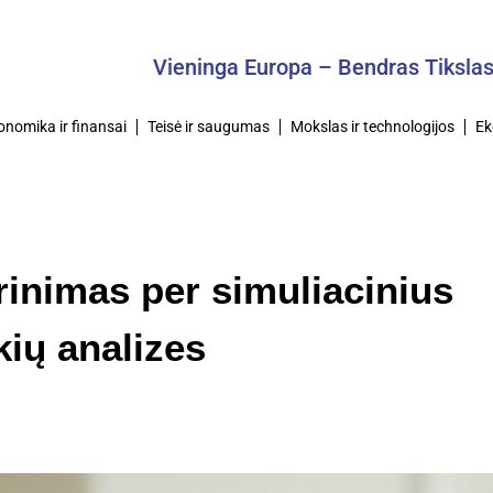
Vieninga Europa – Bendras Tikslas
onomika ir finansai
Teisė ir saugumas
Mokslas ir technologijos
Ek
rinimas per simuliacinius
kių analizes