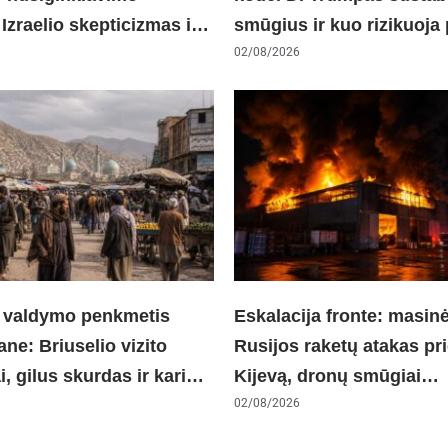
Izraelio skepticizmas ir
smūgius ir kuo rizikuoja
as dėl sienos
ekonomika
02/08/2026
 valdymo penkmetis
Eskalacija fronte: masin
ne: Briuselio vizito
Rusijos raketų atakas pr
i, gilus skurdas ir karinis
Kijevą, dronų smūgiai
as su Pakistanu
„Wildberries“ ir žiemos k
02/08/2026
grėsmė