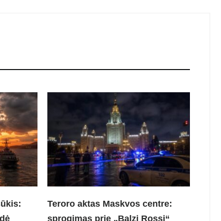
sūkis:
Teroro aktas Maskvos centre:
bdė
sprogimas prie „Balzi Rossi“