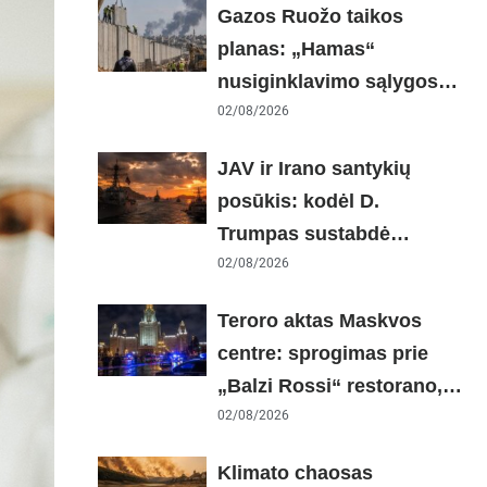
Gazos Ruožo taikos
planas: „Hamas“
nusiginklavimo sąlygos,
Izraelio skepticizmas ir ES
02/08/2026
nerimas dėl sienos
JAV ir Irano santykių
posūkis: kodėl D.
Trumpas sustabdė
smūgius ir kuo rizikuoja
02/08/2026
pasaulio ekonomika
Teroro aktas Maskvos
centre: sprogimas prie
„Balzi Rossi“ restorano,
mirtininkės apgulė ir
02/08/2026
tikrieji taikiniai
Klimato chaosas