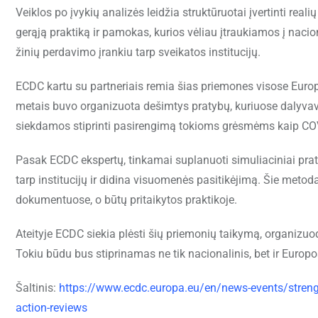
Veiklos po įvykių analizės leidžia struktūruotai įvertinti real
gerąją praktiką ir pamokas, kurios vėliau įtraukiamos į naci
žinių perdavimo įrankiu tarp sveikatos institucijų.
ECDC kartu su partneriais remia šias priemones visose Euro
metais buvo organizuota dešimtys pratybų, kuriuose dalyvavo 
siekdamos stiprinti pasirengimą tokioms grėsmėms kaip COVI
Pasak ECDC ekspertų, tinkamai suplanuoti simuliaciniai prat
tarp institucijų ir didina visuomenės pasitikėjimą. Šie metod
dokumentuose, o būtų pritaikytos praktikoje.
Ateityje ECDC siekia plėsti šių priemonių taikymą, organiz
Tokiu būdu bus stiprinamas ne tik nacionalinis, bet ir Euro
Šaltinis:
https://www.ecdc.europa.eu/en/news-events/strength
action-reviews