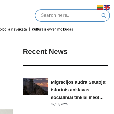
ologija ir sveikata
Kultūra ir gyvenimo būdas
Recent News
Migracijos audra Seutoje:
istorinis anklavas,
socialiniai tinklai ir ES
skilimas dėl Šengeno
02/08/2026
zonos