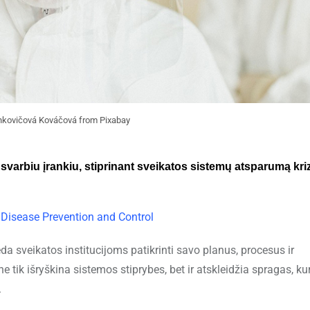
nkovičová Kováčová from Pixabay
a svarbiu įrankiu, stiprinant sveikatos sistemų atsparumą kr
 Disease Prevention and Control
da sveikatos institucijoms patikrinti savo planus, procesus ir
e tik išryškina sistemos stiprybes, bet ir atskleidžia spragas, ku
.