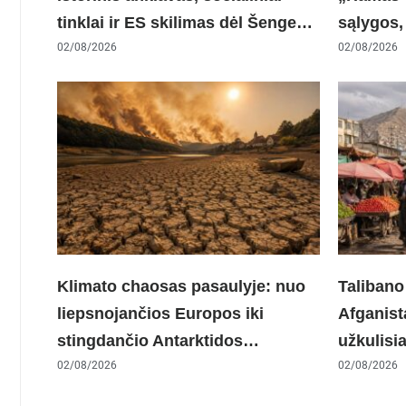
tinklai ir ES skilimas dėl Šengeno
sąlygos, 
zonos
02/08/2026
ES nerim
02/08/2026
Klimato chaosas pasaulyje: nuo
Talibano
liepsnojančios Europos iki
Afganista
stingdančio Antarktidos
užkulisia
paradokso
02/08/2026
konflikt
02/08/2026