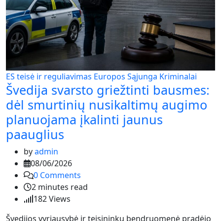
ES teisė ir reguliavimas
Europos Sąjunga
Kriminalai
Švedija svarsto griežtinti bausmes:
dėl smurtinių nusikaltimų augimo
planuojama įkalinti jaunus
paauglius
by
admin
08/06/2026
0
Comments
2 minutes read
182
Views
Švedijos vyriausybė ir teisininkų bendruomenė pradėjo