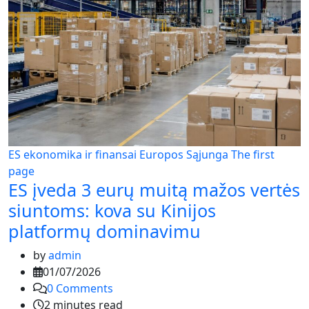
ES ekonomika ir finansai
Europos Sąjunga
The first
page
ES įveda 3 eurų muitą mažos vertės
siuntoms: kova su Kinijos
platformų dominavimu
by
admin
01/07/2026
0
Comments
2 minutes read