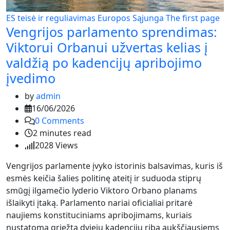
ES teisė ir reguliavimas
Europos Sąjunga
The first page
Vengrijos parlamento sprendimas:
Viktorui Orbanui užvertas kelias į
valdžią po kadencijų apribojimo
įvedimo
by
admin
16/06/2026
0
Comments
2 minutes read
2028
Views
Vengrijos parlamente įvyko istorinis balsavimas, kuris iš
esmės keičia šalies politinę ateitį ir suduoda stiprų
smūgį ilgamečio lyderio Viktoro Orbano planams
išlaikyti įtaką. Parlamento nariai oficialiai pritarė
naujiems konstituciniams apribojimams, kuriais
nustatoma griežta dviejų kadencijų riba aukščiausiems