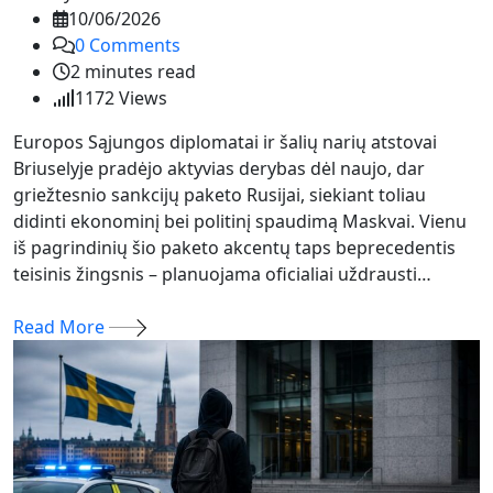
10/06/2026
0
Comments
2 minutes read
1172
Views
Europos Sąjungos diplomatai ir šalių narių atstovai
Briuselyje pradėjo aktyvias derybas dėl naujo, dar
griežtesnio sankcijų paketo Rusijai, siekiant toliau
didinti ekonominį bei politinį spaudimą Maskvai. Vienu
iš pagrindinių šio paketo akcentų taps beprecedentis
teisinis žingsnis – planuojama oficialiai uždrausti…
Read More