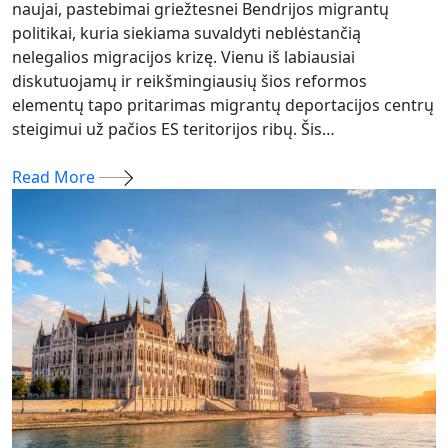
naujai, pastebimai griežtesnei Bendrijos migrantų
politikai, kuria siekiama suvaldyti neblėstančią
nelegalios migracijos krizę. Vienu iš labiausiai
diskutuojamų ir reikšmingiausių šios reformos
elementų tapo pritarimas migrantų deportacijos centrų
steigimui už pačios ES teritorijos ribų. Šis…
Read More