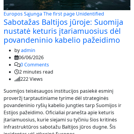
Europos Sąjunga
The first page
Unidentified
Sabotažas Baltijos jūroje: Suomija
nustatė keturis įtariamuosius dėl
povandeninio kabelio pažeidimo
by
admin
06/06/2026
0
Comments
2 minutes read
222
Views
Suomijos teisėsaugos institucijos pasiekė esminį
proveržį tarptautiniame tyrime dėl strateginės
povandeninio ryšių kabelio jungties tarp Suomijos ir
Estijos pažeidimo. Oficialiai pranešta apie keturis
įtariamuosius, kurie siejami su tyčiniu šios kritinės
infrastruktūros sabotažu Baltijos jūros dugne. Šis
incidentas vėl atkreipė Europos…