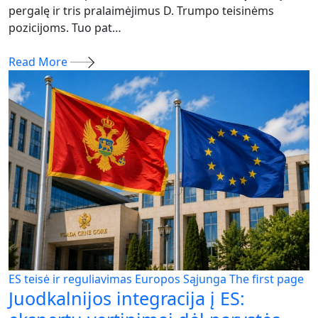
pergalę ir tris pralaimėjimus D. Trumpo teisinėms
pozicijoms. Tuo pat…
Read More
ES teisė ir reguliavimas
Europos Sąjunga
The first page
Juodkalnijos integracija į ES: