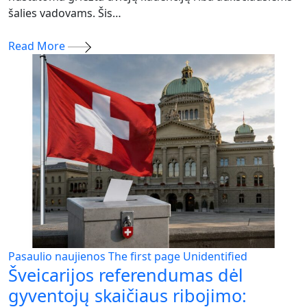
šalies vadovams. Šis…
Read More
Pasaulio naujienos
The first page
Unidentified
Šveicarijos referendumas dėl
gyventojų skaičiaus ribojimo: