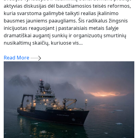
aktyvias diskusijas dėl baudžiamosios teisės reformos,
kuria svarstoma galimybė taikyti realias įkalinimo
bausmes jauniems paaugliams. Šis radikalus žingsnis
inicijuotas reaguojant į pastaraisiais metais šalyje
dramatiškai augantį sunkių ir organizuotų smurtinių
nusikaltimų skaičių, kuriuose vis…
Read More