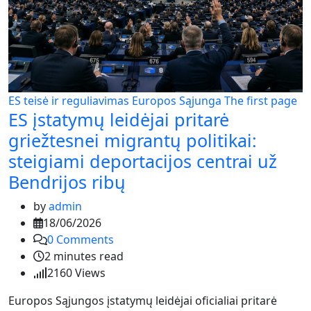
ES teisė ir reguliavimas
Europos Sąjunga
The first page
ES įstatymų leidėjai pritarė
griežtesnei migrantų politikai:
steigiami deportacijos centrai už
Bendrijos ribų
by
admin
18/06/2026
0
Comments
2 minutes read
2160
Views
Europos Sąjungos įstatymų leidėjai oficialiai pritarė