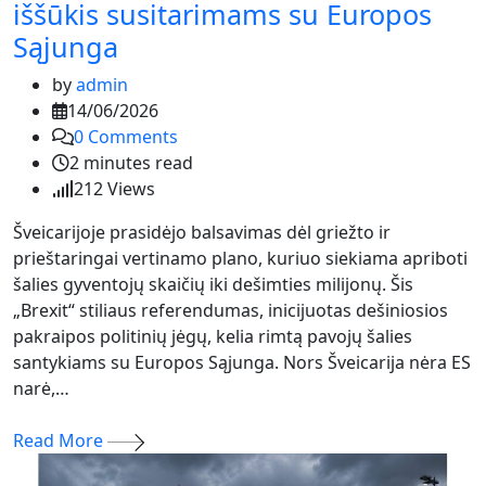
iššūkis susitarimams su Europos
Sąjunga
by
admin
14/06/2026
0
Comments
2 minutes read
212
Views
Šveicarijoje prasidėjo balsavimas dėl griežto ir
prieštaringai vertinamo plano, kuriuo siekiama apriboti
šalies gyventojų skaičių iki dešimties milijonų. Šis
„Brexit“ stiliaus referendumas, inicijuotas dešiniosios
pakraipos politinių jėgų, kelia rimtą pavojų šalies
santykiams su Europos Sąjunga. Nors Šveicarija nėra ES
narė,…
Read More