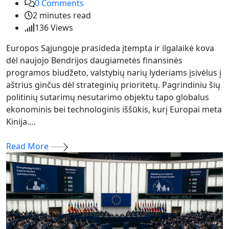
0
Comments
2 minutes read
136
Views
Europos Sąjungoje prasideda įtempta ir ilgalaikė kova
dėl naujojo Bendrijos daugiametės finansinės
programos biudžeto, valstybių narių lyderiams įsivėlus į
aštrius ginčus dėl strateginių prioritetų. Pagrindiniu šių
politinių sutarimų nesutarimo objektu tapo globalus
ekonominis bei technologinis iššūkis, kurį Europai meta
Kinija.…
Read More