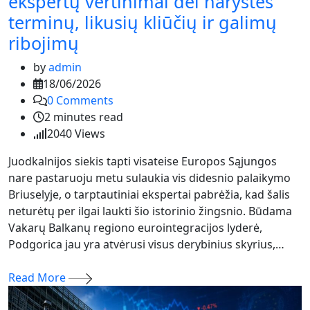
ekspertų vertinimai dėl narystės
terminų, likusių kliūčių ir galimų
ribojimų
by
admin
18/06/2026
0
Comments
2 minutes read
2040
Views
Juodkalnijos siekis tapti visateise Europos Sąjungos
nare pastaruoju metu sulaukia vis didesnio palaikymo
Briuselyje, o tarptautiniai ekspertai pabrėžia, kad šalis
neturėtų per ilgai laukti šio istorinio žingsnio. Būdama
Vakarų Balkanų regiono eurointegracijos lyderė,
Podgorica jau yra atvėrusi visus derybinius skyrius,…
Read More