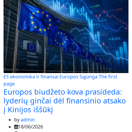
ES ekonomika ir finansai
Europos Sąjunga
The first
page
Europos biudžeto kova prasideda:
lyderių ginčai dėl finansinio atsako
į Kinijos iššūkį
by
admin
18/06/2026