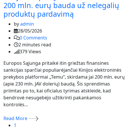
200 mln. eurų bauda už nelegalių
produktų pardavimą
by
admin
28/05/2026
0
Comments
2 minutes read
379
Views
Europos Sąjunga pritaikė itin griežtas finansines
sankcijas sparčiai populiarėjančiai Kinijos elektroninės
prekybos platformai „Temu“, skirdama jai 200 mln. eurų
(apie 230 mln. JAV dolerių) baudą. Šis sprendimas
priimtas po to, kai oficialus tyrimas atskleidė, kad
bendrovė nesugebėjo užtikrinti pakankamos
kontrolės…
Read More
1