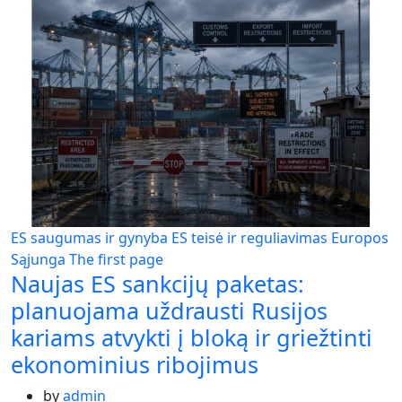
ES saugumas ir gynyba
ES teisė ir reguliavimas
Europos
Sąjunga
The first page
Naujas ES sankcijų paketas:
planuojama uždrausti Rusijos
kariams atvykti į bloką ir griežtinti
ekonominius ribojimus
by
admin