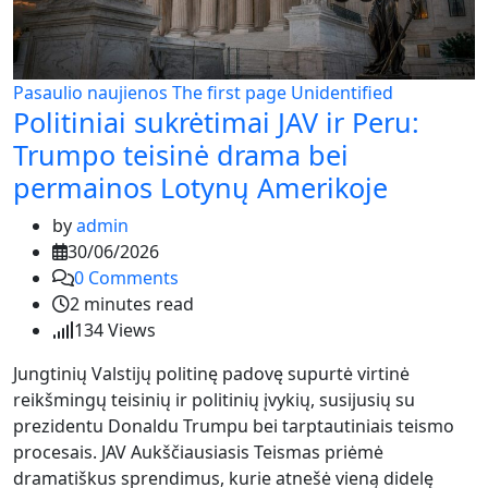
Pasaulio naujienos
The first page
Unidentified
Politiniai sukrėtimai JAV ir Peru:
Trumpo teisinė drama bei
permainos Lotynų Amerikoje
by
admin
30/06/2026
0
Comments
2 minutes read
134
Views
Jungtinių Valstijų politinę padovę supurtė virtinė
reikšmingų teisinių ir politinių įvykių, susijusių su
prezidentu Donaldu Trumpu bei tarptautiniais teismo
procesais. JAV Aukščiausiasis Teismas priėmė
dramatiškus sprendimus, kurie atnešė vieną didelę