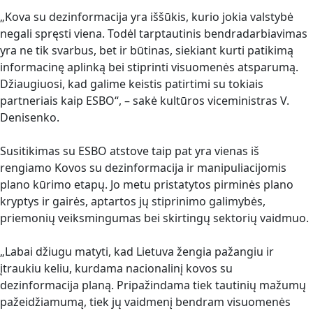
„Kova su dezinformacija yra iššūkis, kurio jokia valstybė
negali spręsti viena. Todėl tarptautinis bendradarbiavimas
yra ne tik svarbus, bet ir būtinas, siekiant kurti patikimą
informacinę aplinką bei stiprinti visuomenės atsparumą.
Džiaugiuosi, kad galime keistis patirtimi su tokiais
partneriais kaip ESBO“, – sakė kultūros viceministras V.
Denisenko.
Susitikimas su ESBO atstove taip pat yra vienas iš
rengiamo Kovos su dezinformacija ir manipuliacijomis
plano kūrimo etapų. Jo metu pristatytos pirminės plano
kryptys ir gairės, aptartos jų stiprinimo galimybės,
priemonių veiksmingumas bei skirtingų sektorių vaidmuo.
„Labai džiugu matyti, kad Lietuva žengia pažangiu ir
įtraukiu keliu, kurdama nacionalinį kovos su
dezinformacija planą. Pripažindama tiek tautinių mažumų
pažeidžiamumą, tiek jų vaidmenį bendram visuomenės