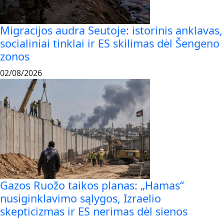
Migracijos audra Seutoje: istorinis anklavas,
socialiniai tinklai ir ES skilimas dėl Šengeno
zonos
02/08/2026
Gazos Ruožo taikos planas: „Hamas“
nusiginklavimo sąlygos, Izraelio
skepticizmas ir ES nerimas dėl sienos