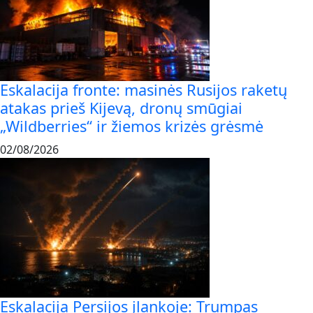
Eskalacija fronte: masinės Rusijos raketų
atakas prieš Kijevą, dronų smūgiai
„Wildberries“ ir žiemos krizės grėsmė
02/08/2026
Eskalacija Persijos įlankoje: Trumpas