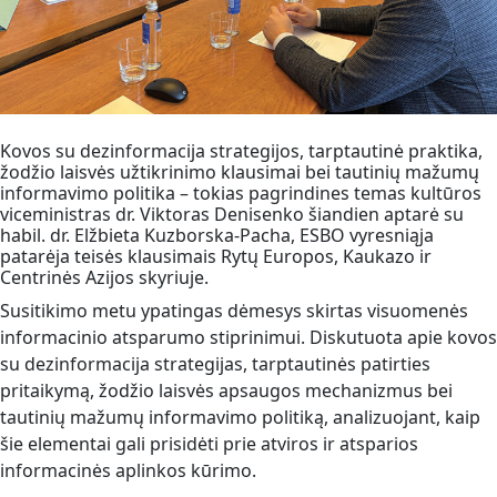
Kovos su dezinformacija strategijos, tarptautinė praktika,
žodžio laisvės užtikrinimo klausimai bei tautinių mažumų
informavimo politika – tokias pagrindines temas kultūros
viceministras dr. Viktoras Denisenko šiandien aptarė su
habil. dr. Elžbieta Kuzborska-Pacha, ESBO vyresniąja
patarėja teisės klausimais Rytų Europos, Kaukazo ir
Centrinės Azijos skyriuje.
Susitikimo metu ypatingas dėmesys skirtas visuomenės
informacinio atsparumo stiprinimui. Diskutuota apie kovos
su dezinformacija strategijas, tarptautinės patirties
pritaikymą, žodžio laisvės apsaugos mechanizmus bei
tautinių mažumų informavimo politiką, analizuojant, kaip
šie elementai gali prisidėti prie atviros ir atsparios
informacinės aplinkos kūrimo.