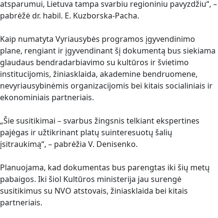
atsparumui, Lietuva tampa svarbiu regioniniu pavyzdžiu“, –
pabrėžė dr. habil. E. Kuzborska-Pacha.
Kaip numatyta Vyriausybės programos įgyvendinimo
plane, rengiant ir įgyvendinant šį dokumentą bus siekiama
glaudaus bendradarbiavimo su kultūros ir švietimo
institucijomis, žiniasklaida, akademine bendruomene,
nevyriausybinėmis organizacijomis bei kitais socialiniais ir
ekonominiais partneriais.
„Šie susitikimai – svarbus žingsnis telkiant ekspertines
pajėgas ir užtikrinant platų suinteresuotų šalių
įsitraukimą“, – pabrėžia V. Denisenko.
Planuojama, kad dokumentas bus parengtas iki šių metų
pabaigos. Iki šiol Kultūros ministerija jau surengė
susitikimus su NVO atstovais, žiniasklaida bei kitais
partneriais.