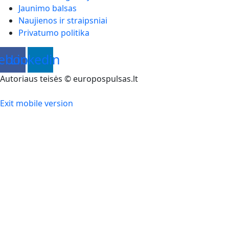
Jaunimo balsas
Naujienos ir straipsniai
Privatumo politika
ebook
Linkedin
Autoriaus teisės © europospulsas.lt
Exit mobile version