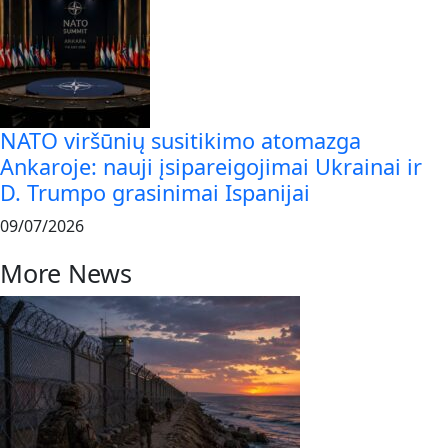
NATO viršūnių susitikimo atomazga
Ankaroje: nauji įsipareigojimai Ukrainai ir
D. Trumpo grasinimai Ispanijai
09/07/2026
More News