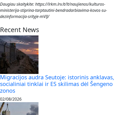
Daugiau skaitykite: https://lrkm.lrv.lt/lt/naujienos/kulturos-
ministerija-stiprina-tarptautini-bendradarbiavima-kovos-su-
dezinformacija-srityje-mVlJ/
Recent News
Migracijos audra Seutoje: istorinis anklavas,
socialiniai tinklai ir ES skilimas dėl Šengeno
zonos
02/08/2026