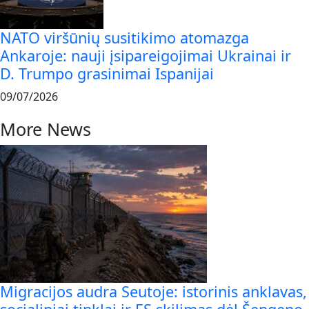
NATO viršūnių susitikimo atomazga
Ankaroje: nauji įsipareigojimai Ukrainai ir
D. Trumpo grasinimai Ispanijai
09/07/2026
More News
Migracijos audra Seutoje: istorinis anklavas,