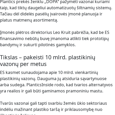
Plantics prekės ženklu „DOPA“ pažymėti vazonai kuriami
taip, kad tiktų daugeliui automatizuotų šiltnamių sistemų.
Tačiau dėl didelės pasėlių įvairovės įmonė planuoja ir
platus matmenų asortimentą.
Įmonės plėtros direktorius Leo Kruit pabrėžia, kad be ES
finansavimo nebūtų buvę įmanoma atlikti tiek prototipų
bandymų ir sukurti pilotinės gamyklos.
Tikslas – pakeisti 10 mlrd. plastikinių
vazonų per metus
ES kasmet sunaudojama apie 10 mlrd. vienkartinių
plastikinių vazonų. Dauguma jų atsiduria sąvartynuose
arba sudega. PlanticsInside rodo, kad tvarios alternatyvos
yra realios ir gali būti gaminamos pramoniniu mastu.
Tvarūs vazonai gali tapti svarbiu žemės ūkio sektoriaus
indėliu mažinant plastiko taršą ir priklausomybę nuo