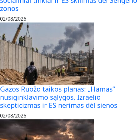
socialiniai tinklai ir ES skilimas dėl Šengeno
zonos
02/08/2026
Gazos Ruožo taikos planas: „Hamas“
nusiginklavimo sąlygos, Izraelio
skepticizmas ir ES nerimas dėl sienos
02/08/2026