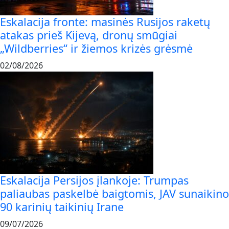
Eskalacija fronte: masinės Rusijos raketų
atakas prieš Kijevą, dronų smūgiai
„Wildberries“ ir žiemos krizės grėsmė
02/08/2026
Eskalacija Persijos įlankoje: Trumpas
paliaubas paskelbė baigtomis, JAV sunaikino
90 karinių taikinių Irane
09/07/2026