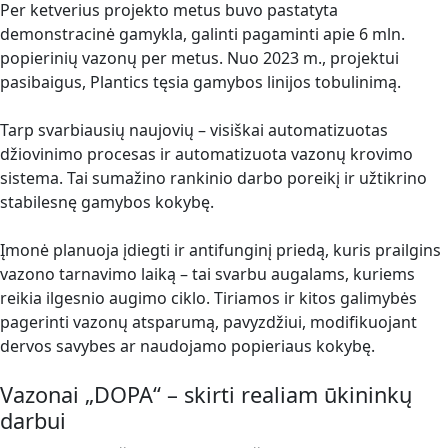
Per ketverius projekto metus buvo pastatyta
demonstracinė gamykla, galinti pagaminti apie 6 mln.
popierinių vazonų per metus. Nuo 2023 m., projektui
pasibaigus, Plantics tęsia gamybos linijos tobulinimą.
Tarp svarbiausių naujovių – visiškai automatizuotas
džiovinimo procesas ir automatizuota vazonų krovimo
sistema. Tai sumažino rankinio darbo poreikį ir užtikrino
stabilesnę gamybos kokybę.
Įmonė planuoja įdiegti ir antifunginį priedą, kuris prailgins
vazono tarnavimo laiką – tai svarbu augalams, kuriems
reikia ilgesnio augimo ciklo. Tiriamos ir kitos galimybės
pagerinti vazonų atsparumą, pavyzdžiui, modifikuojant
dervos savybes ar naudojamo popieriaus kokybę.
Vazonai „DOPA“ – skirti realiam ūkininkų
darbui