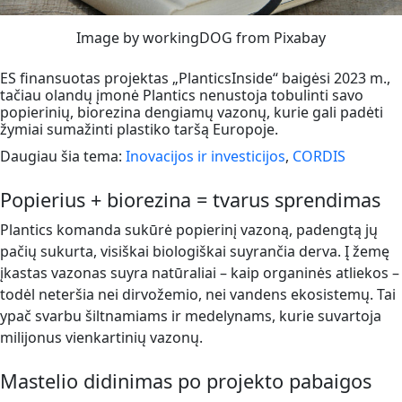
Image by workingDOG from Pixabay
ES finansuotas projektas „PlanticsInside“ baigėsi 2023 m.,
tačiau olandų įmonė Plantics nenustoja tobulinti savo
popierinių, biorezina dengiamų vazonų, kurie gali padėti
žymiai sumažinti plastiko taršą Europoje.
Daugiau šia tema:
Inovacijos ir investicijos
,
CORDIS
Popierius + biorezina = tvarus sprendimas
Plantics komanda sukūrė popierinį vazoną, padengtą jų
pačių sukurta, visiškai biologiškai suyrančia derva. Į žemę
įkastas vazonas suyra natūraliai – kaip organinės atliekos –
todėl neteršia nei dirvožemio, nei vandens ekosistemų. Tai
ypač svarbu šiltnamiams ir medelynams, kurie suvartoja
milijonus vienkartinių vazonų.
Mastelio didinimas po projekto pabaigos