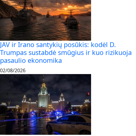
JAV ir Irano santykių posūkis: kodėl D.
Trumpas sustabdė smūgius ir kuo rizikuoja
pasaulio ekonomika
02/08/2026