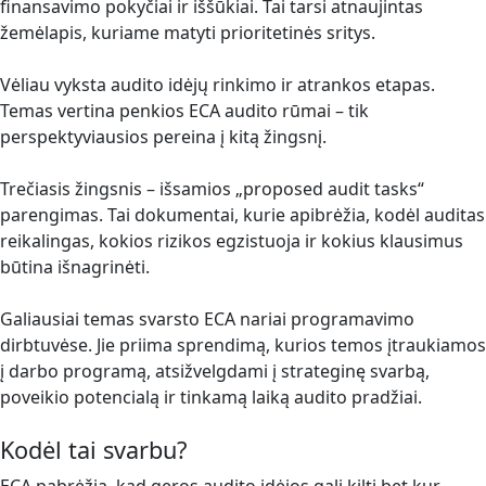
finansavimo pokyčiai ir iššūkiai. Tai tarsi atnaujintas
žemėlapis, kuriame matyti prioritetinės sritys.
Vėliau vyksta audito idėjų rinkimo ir atrankos etapas.
Temas vertina penkios ECA audito rūmai – tik
perspektyviausios pereina į kitą žingsnį.
Trečiasis žingsnis – išsamios „proposed audit tasks“
parengimas. Tai dokumentai, kurie apibrėžia, kodėl auditas
reikalingas, kokios rizikos egzistuoja ir kokius klausimus
būtina išnagrinėti.
Galiausiai temas svarsto ECA nariai programavimo
dirbtuvėse. Jie priima sprendimą, kurios temos įtraukiamos
į darbo programą, atsižvelgdami į strateginę svarbą,
poveikio potencialą ir tinkamą laiką audito pradžiai.
Kodėl tai svarbu?