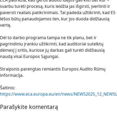
ECA pabrėžia, kad geros audito idėjos gali kilti bet kur –
svarbu turėti procesą, kuris leidžia jas išgirsti, įvertinti ir
paversti realiais patikrinimais. Tai padeda užtikrinti, kad ES
lėšos būtų panaudojamos ten, kur jos duoda didžiausią
vertę.
Dėl to darbo programa tampa ne tik planu, bet ir
pagrindiniu įrankiu užtikrinti, kad auditoriai sutelktų
dėmesį į sritis, kuriose jų darbas gali turėti didžiausią
naudą visai Europos Sąjungai.
Straipsnis parengtas remiantis Europos Audito Rūmų
informacija.
Šaltinis:
https://www.eca.europa.eu/en/news/NEWS2025_12_NEWS
Parašykite komentarą