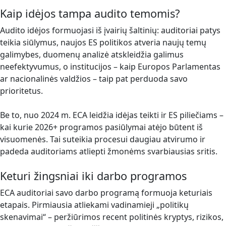
Kaip idėjos tampa audito temomis?
Audito idėjos formuojasi iš įvairių šaltinių: auditoriai patys
teikia siūlymus, naujos ES politikos atveria naujų temų
galimybes, duomenų analizė atskleidžia galimus
neefektyvumus, o institucijos – kaip Europos Parlamentas
ar nacionalinės valdžios – taip pat perduoda savo
prioritetus.
Be to, nuo 2024 m. ECA leidžia idėjas teikti ir ES piliečiams –
kai kurie 2026+ programos pasiūlymai atėjo būtent iš
visuomenės. Tai suteikia procesui daugiau atvirumo ir
padeda auditoriams atliepti žmonėms svarbiausias sritis.
Keturi žingsniai iki darbo programos
ECA auditoriai savo darbo programą formuoja keturiais
etapais. Pirmiausia atliekami vadinamieji „politikų
skenavimai“ – peržiūrimos recent politinės kryptys, rizikos,