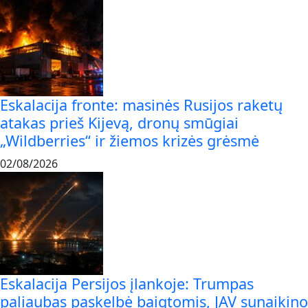
Eskalacija fronte: masinės Rusijos raketų
atakas prieš Kijevą, dronų smūgiai
„Wildberries“ ir žiemos krizės grėsmė
02/08/2026
Eskalacija Persijos įlankoje: Trumpas
paliaubas paskelbė baigtomis, JAV sunaikino