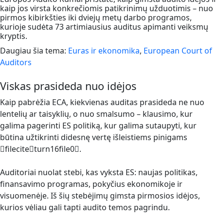
kaip jos virsta konkrečiomis patikrinimų užduotimis – nuo
pirmos kibirkšties iki dviejų metų darbo programos,
kurioje sudėta 73 artimiausius auditus apimanti veiksmų
kryptis.
Daugiau šia tema:
Euras ir ekonomika
,
European Court of
Auditors
Viskas prasideda nuo idėjos
Kaip pabrėžia ECA, kiekvienas auditas prasideda ne nuo
lentelių ar taisyklių, o nuo smalsumo – klausimo, kur
galima pagerinti ES politiką, kur galima sutaupyti, kur
būtina užtikrinti didesnę vertę išleistiems pinigams
fileciteturn16file0.
Auditoriai nuolat stebi, kas vyksta ES: naujas politikas,
finansavimo programas, pokyčius ekonomikoje ir
visuomenėje. Iš šių stebėjimų gimsta pirmosios idėjos,
kurios vėliau gali tapti audito temos pagrindu.