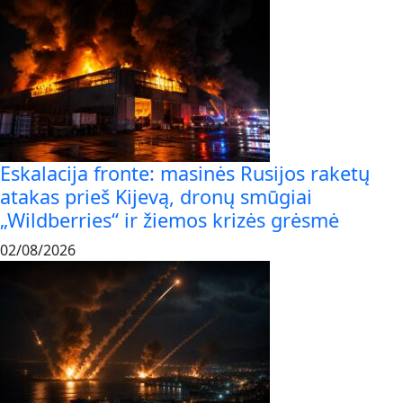
Eskalacija fronte: masinės Rusijos raketų
atakas prieš Kijevą, dronų smūgiai
„Wildberries“ ir žiemos krizės grėsmė
02/08/2026