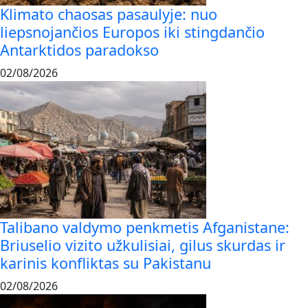
Klimato chaosas pasaulyje: nuo
liepsnojančios Europos iki stingdančio
Antarktidos paradokso
02/08/2026
Talibano valdymo penkmetis Afganistane:
Briuselio vizito užkulisiai, gilus skurdas ir
karinis konfliktas su Pakistanu
02/08/2026