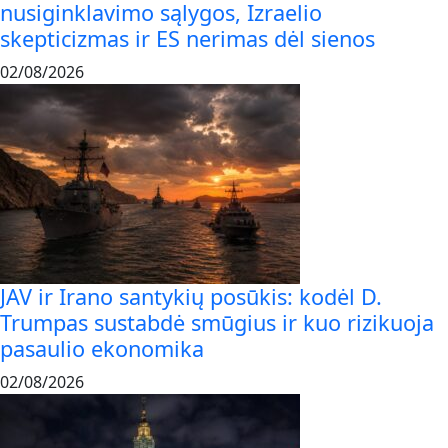
nusiginklavimo sąlygos, Izraelio
skepticizmas ir ES nerimas dėl sienos
02/08/2026
JAV ir Irano santykių posūkis: kodėl D.
Trumpas sustabdė smūgius ir kuo rizikuoja
pasaulio ekonomika
02/08/2026