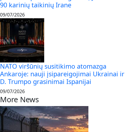
90 karinių taikinių Irane
09/07/2026
NATO viršūnių susitikimo atomazga
Ankaroje: nauji įsipareigojimai Ukrainai ir
D. Trumpo grasinimai Ispanijai
09/07/2026
More News