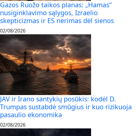
Gazos Ruožo taikos planas: „Hamas“
nusiginklavimo sąlygos, Izraelio
skepticizmas ir ES nerimas dėl sienos
02/08/2026
JAV ir Irano santykių posūkis: kodėl D.
Trumpas sustabdė smūgius ir kuo rizikuoja
pasaulio ekonomika
02/08/2026