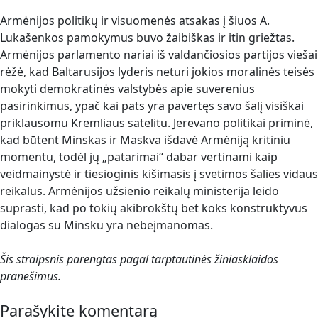
Armėnijos politikų ir visuomenės atsakas į šiuos A.
Lukašenkos pamokymus buvo žaibiškas ir itin griežtas.
Armėnijos parlamento nariai iš valdančiosios partijos viešai
rėžė, kad Baltarusijos lyderis neturi jokios moralinės teisės
mokyti demokratinės valstybės apie suverenius
pasirinkimus, ypač kai pats yra pavertęs savo šalį visiškai
priklausomu Kremliaus satelitu. Jerevano politikai priminė,
kad būtent Minskas ir Maskva išdavė Armėniją kritiniu
momentu, todėl jų „patarimai“ dabar vertinami kaip
veidmainystė ir tiesioginis kišimasis į svetimos šalies vidaus
reikalus. Armėnijos užsienio reikalų ministerija leido
suprasti, kad po tokių akibrokštų bet koks konstruktyvus
dialogas su Minsku yra nebeįmanomas.
Šis straipsnis parengtas pagal tarptautinės žiniasklaidos
pranešimus.
Parašykite komentarą