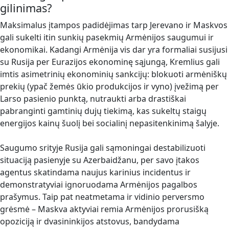
gilinimas?
Maksimalus įtampos padidėjimas tarp Jerevano ir Maskvos
gali sukelti itin sunkių pasekmių Armėnijos saugumui ir
ekonomikai. Kadangi Armėnija vis dar yra formaliai susijusi
su Rusija per Eurazijos ekonominę sąjungą, Kremlius gali
imtis asimetrinių ekonominių sankcijų: blokuoti armėniškų
prekių (ypač žemės ūkio produkcijos ir vyno) įvežimą per
Larso pasienio punktą, nutraukti arba drastiškai
pabranginti gamtinių dujų tiekimą, kas sukeltų staigų
energijos kainų šuolį bei socialinį nepasitenkinimą šalyje.
Saugumo srityje Rusija gali sąmoningai destabilizuoti
situaciją pasienyje su Azerbaidžanu, per savo įtakos
agentus skatindama naujus karinius incidentus ir
demonstratyviai ignoruodama Armėnijos pagalbos
prašymus. Taip pat neatmetama ir vidinio perversmo
grėsmė – Maskva aktyviai remia Armėnijos prorusišką
opoziciją ir dvasininkijos atstovus, bandydama