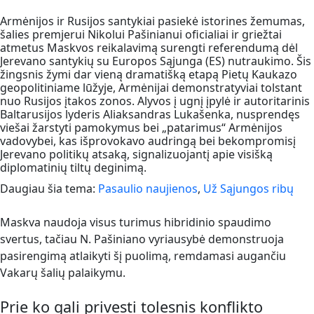
Armėnijos ir Rusijos santykiai pasiekė istorines žemumas,
šalies premjerui Nikolui Pašinianui oficialiai ir griežtai
atmetus Maskvos reikalavimą surengti referendumą dėl
Jerevano santykių su Europos Sąjunga (ES) nutraukimo. Šis
žingsnis žymi dar vieną dramatišką etapą Pietų Kaukazo
geopolitiniame lūžyje, Armėnijai demonstratyviai tolstant
nuo Rusijos įtakos zonos. Alyvos į ugnį įpylė ir autoritarinis
Baltarusijos lyderis Aliaksandras Lukašenka, nusprendęs
viešai žarstyti pamokymus bei „patarimus“ Armėnijos
vadovybei, kas išprovokavo audringą bei bekompromisį
Jerevano politikų atsaką, signalizuojantį apie visišką
diplomatinių tiltų deginimą.
Daugiau šia tema:
Pasaulio naujienos
,
Už Sąjungos ribų
Maskva naudoja visus turimus hibridinio spaudimo
svertus, tačiau N. Pašiniano vyriausybė demonstruoja
pasirengimą atlaikyti šį puolimą, remdamasi augančiu
Vakarų šalių palaikymu.
Prie ko gali privesti tolesnis konflikto