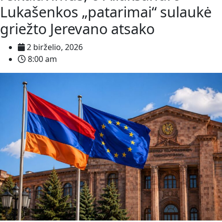
Lukašenkos „patarimai“ sulaukė
griežto Jerevano atsako
2 birželio, 2026
8:00 am