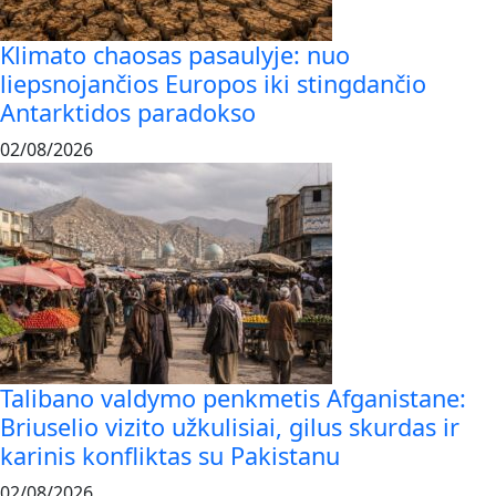
Klimato chaosas pasaulyje: nuo
liepsnojančios Europos iki stingdančio
Antarktidos paradokso
02/08/2026
Talibano valdymo penkmetis Afganistane:
Briuselio vizito užkulisiai, gilus skurdas ir
karinis konfliktas su Pakistanu
02/08/2026