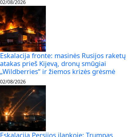
02/08/2026
Eskalacija fronte: masinės Rusijos raketų
atakas prieš Kijevą, dronų smūgiai
„Wildberries“ ir žiemos krizės grėsmė
02/08/2026
Eskalacija Persijos įlankoje: Trumpas