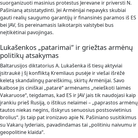
suorganizuoti masinius protestus Jerevane ir priversti N.
Pašinianą atsistatydinti. Jei Armėnijai nepavyks skubiai
gauti realių saugumo garantijų ir finansinės paramos iš ES
bei JAV, šis pereinamasis laikotarpis valstybei bus
neįtikėtinai pavojingas.
Lukašenkos „patarimai“ ir griežtas armėnų
politikų atsakymas
Baltarusijos diktatorius A. Lukašenka iš tiesų aktyviai
įsitraukė į šį konfliktą Kremliaus pusėje ir viešai išrėžė
keletą skandalingų pareiškimų, skirtų Armėnijai. Savo
kalbose jis ciniškai „patarė“ armėnams „neieškoti laimės
Vakaruose“, teigdamas, kad ES ir JAV jais tik naudojasi kaip
įrankiu prieš Rusiją, o ištikus nelaimei – „paprastos armėnų
tautos niekas negins, išskyrus senuosius postsovietinius
brolius“. Jis taip pat ironizavo apie N. Pašiniano susitikimus
su Vakarų lyderiais, pavadindamas tai „politiniu naivumu ir
geopolitine klaida“.