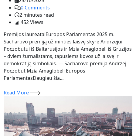
25/10/2025
0
Comments
2 minutes read
452
Views
Premijos laureataiEuropos Parlamentas 2025 m.
Sacharovo premiją už minties laisvę skyrė Andrzejui
Poczobutui iš Baltarusijos ir Mzia Amaglobeli iš Gruzijos
– dviem žurnalistams, tapusiems kovos už laisvę ir
demokratiją simboliais. — Sacharovo premija Andrzej
Poczobut Mzia Amaglobeli Europos
ParlamentasDaugiau šia…
Read More