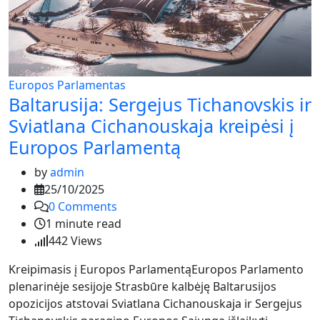
Europos Parlamentas
Baltarusija: Sergejus Tichanovskis ir
Sviatlana Cichanouskaja kreipėsi į
Europos Parlamentą
by
admin
25/10/2025
0
Comments
1 minute read
442
Views
Kreipimasis į Europos ParlamentąEuropos Parlamento
plenarinėje sesijoje Strasbūre kalbėję Baltarusijos
opozicijos atstovai Sviatlana Cichanouskaja ir Sergejus