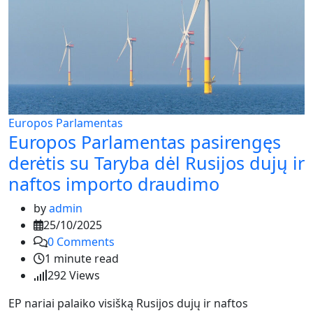
Europos Parlamentas
Europos Parlamentas pasirengęs
derėtis su Taryba dėl Rusijos dujų ir
naftos importo draudimo
by
admin
25/10/2025
0
Comments
1 minute read
292
Views
EP nariai palaiko visišką Rusijos dujų ir naftos