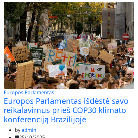
Europos Parlamentas
Europos Parlamentas išdėstė savo
reikalavimus prieš COP30 klimato
konferenciją Brazilijoje
by
admin
25/10/2025