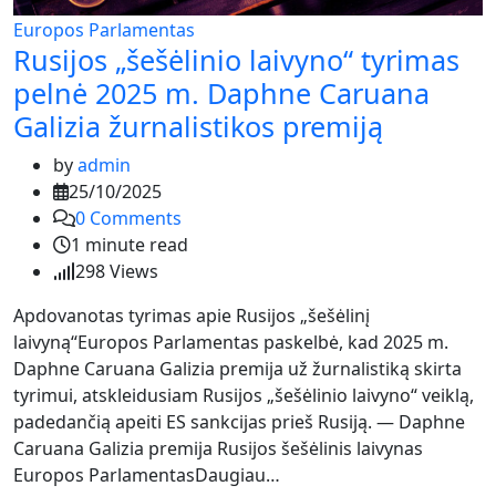
Europos Parlamentas
Rusijos „šešėlinio laivyno“ tyrimas
pelnė 2025 m. Daphne Caruana
Galizia žurnalistikos premiją
by
admin
25/10/2025
0
Comments
1 minute read
298
Views
Apdovanotas tyrimas apie Rusijos „šešėlinį
laivyną“Europos Parlamentas paskelbė, kad 2025 m.
Daphne Caruana Galizia premija už žurnalistiką skirta
tyrimui, atskleidusiam Rusijos „šešėlinio laivyno“ veiklą,
padedančią apeiti ES sankcijas prieš Rusiją. — Daphne
Caruana Galizia premija Rusijos šešėlinis laivynas
Europos ParlamentasDaugiau…