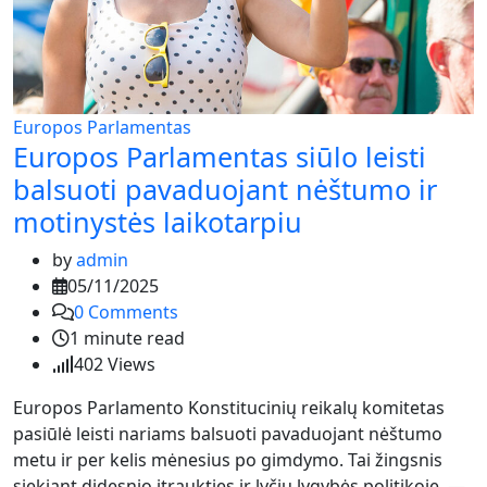
Europos Parlamentas
Europos Parlamentas siūlo leisti
balsuoti pavaduojant nėštumo ir
motinystės laikotarpiu
by
admin
05/11/2025
0
Comments
1 minute read
402
Views
Europos Parlamento Konstitucinių reikalų komitetas
pasiūlė leisti nariams balsuoti pavaduojant nėštumo
metu ir per kelis mėnesius po gimdymo. Tai žingsnis
siekiant didesnio įtraukties ir lyčių lygybės politikoje. —