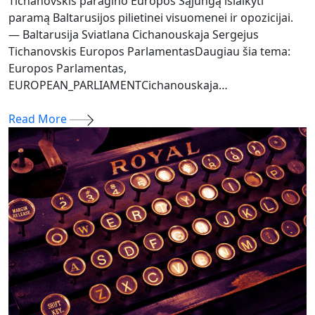
Tichanovskis paragino Europos Sąjungą išlaikyti
paramą Baltarusijos pilietinei visuomenei ir opozicijai.
— Baltarusija Sviatlana Cichanouskaja Sergejus
Tichanovskis Europos ParlamentasDaugiau šia tema:
Europos Parlamentas,
EUROPEAN_PARLIAMENTCichanouskaja…
Read More