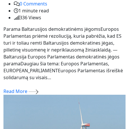
0
Comments
1 minute read
336
Views
Parama Baltarusijos demokratinėms jėgomsEuropos
Parlamentas priėmė rezoliuciją, kuria pabrėžia, kad ES
turi ir toliau remti Baltarusijos demokratines jėgas,
pilietinę visuomenę ir nepriklausomą žiniasklaidą. —
Baltarusija Europos Parlamentas demokratinės jėgos
paramaDaugiau šia tema: Europos Parlamentas,
EUROPEAN_PARLIAMENTEuropos Parlamentas išreiškė
solidarumą su visais…
Read More