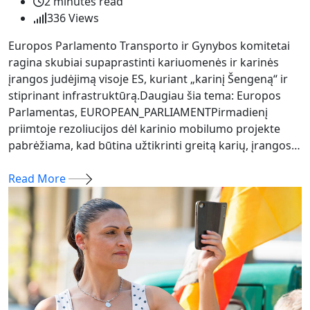
2 minutes read
336
Views
Europos Parlamento Transporto ir Gynybos komitetai
ragina skubiai supaprastinti kariuomenės ir karinės
įrangos judėjimą visoje ES, kuriant „karinį Šengeną“ ir
stiprinant infrastruktūrą.Daugiau šia tema: Europos
Parlamentas, EUROPEAN_PARLIAMENTPirmadienį
priimtoje rezoliucijos dėl karinio mobilumo projekte
pabrėžiama, kad būtina užtikrinti greitą karių, įrangos…
Read More