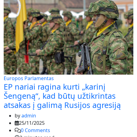
Europos Parlamentas
EP nariai ragina kurti „karinį
Šengeną“, kad būtų užtikrintas
atsakas į galimą Rusijos agresiją
by
admin
25/11/2025
0
Comments