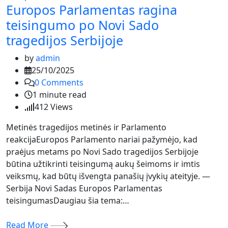
Europos Parlamentas ragina
teisingumo po Novi Sado
tragedijos Serbijoje
by
admin
25/10/2025
0
Comments
1 minute read
412
Views
Metinės tragedijos metinės ir Parlamento
reakcijaEuropos Parlamento nariai pažymėjo, kad
praėjus metams po Novi Sado tragedijos Serbijoje
būtina užtikrinti teisingumą aukų šeimoms ir imtis
veiksmų, kad būtų išvengta panašių įvykių ateityje. —
Serbija Novi Sadas Europos Parlamentas
teisingumasDaugiau šia tema:…
Read More