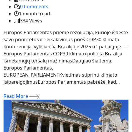
0
Comments
1 minute read
334
Views
Europos Parlamentas priėmė rezoliuciją, kurioje išdėstė
savo prioritetus ir reikalavimus prieš COP30 klimato
konferenciją, vyksiančią Brazilijoje 2025 m. pabaigoje. —
Europos Parlamentas COP30 klimato politika Brazilija
išmetamųjų teršalų mažinimasDaugiau šia tema:
Europos Parlamentas,
EUROPEAN_PARLIAMENTKvietimas stiprinti klimato
įsipareigojimusEuropos Parlamentas pabrėžė, kad…
Read More