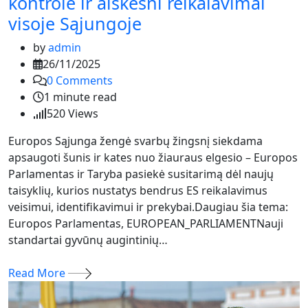
kontrolė ir aiškesni reikalavimai
visoje Sąjungoje
by
admin
26/11/2025
0
Comments
1 minute read
520
Views
Europos Sąjunga žengė svarbų žingsnį siekdama
apsaugoti šunis ir kates nuo žiauraus elgesio – Europos
Parlamentas ir Taryba pasiekė susitarimą dėl naujų
taisyklių, kurios nustatys bendrus ES reikalavimus
veisimui, identifikavimui ir prekybai.Daugiau šia tema:
Europos Parlamentas, EUROPEAN_PARLIAMENTNauji
standartai gyvūnų augintinių…
Read More