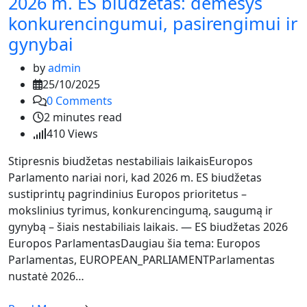
2026 m. ES biudžetas: dėmesys
konkurencingumui, pasirengimui ir
gynybai
by
admin
25/10/2025
0
Comments
2 minutes read
410
Views
Stipresnis biudžetas nestabiliais laikaisEuropos
Parlamento nariai nori, kad 2026 m. ES biudžetas
sustiprintų pagrindinius Europos prioritetus –
mokslinius tyrimus, konkurencingumą, saugumą ir
gynybą – šiais nestabiliais laikais. — ES biudžetas 2026
Europos ParlamentasDaugiau šia tema: Europos
Parlamentas, EUROPEAN_PARLIAMENTParlamentas
nustatė 2026…