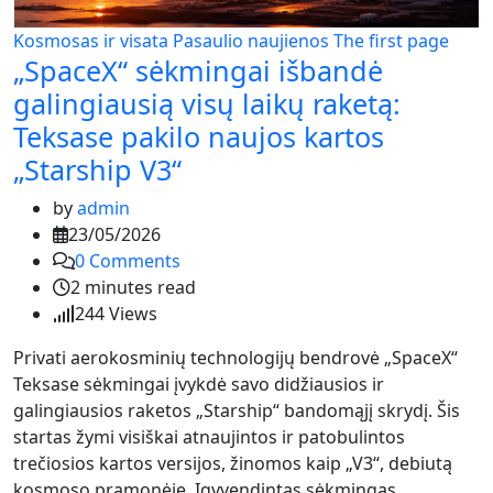
Kosmosas ir visata
Pasaulio naujienos
The first page
„SpaceX“ sėkmingai išbandė
galingiausią visų laikų raketą:
Teksase pakilo naujos kartos
„Starship V3“
by
admin
23/05/2026
0
Comments
2 minutes read
244
Views
Privati aerokosminių technologijų bendrovė „SpaceX“
Teksase sėkmingai įvykdė savo didžiausios ir
galingiausios raketos „Starship“ bandomąjį skrydį. Šis
startas žymi visiškai atnaujintos ir patobulintos
trečiosios kartos versijos, žinomos kaip „V3“, debiutą
kosmoso pramonėje. Įgyvendintas sėkmingas