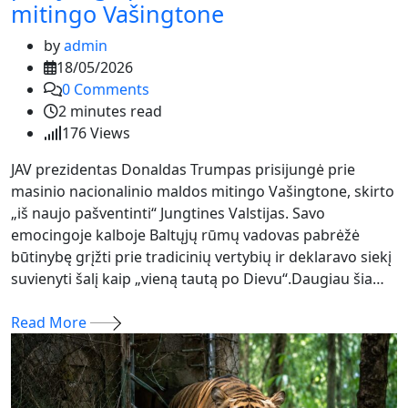
mitingo Vašingtone
by
admin
18/05/2026
0
Comments
2 minutes read
176
Views
JAV prezidentas Donaldas Trumpas prisijungė prie
masinio nacionalinio maldos mitingo Vašingtone, skirto
„iš naujo pašventinti“ Jungtines Valstijas. Savo
emocingoje kalboje Baltųjų rūmų vadovas pabrėžė
būtinybę grįžti prie tradicinių vertybių ir deklaravo siekį
suvienyti šalį kaip „vieną tautą po Dievu“.Daugiau šia…
Read More