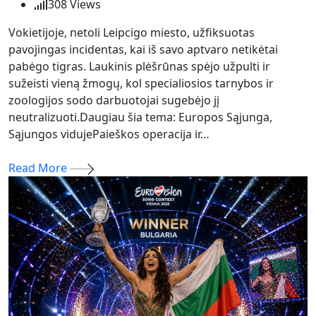
308
Views
Vokietijoje, netoli Leipcigo miesto, užfiksuotas
pavojingas incidentas, kai iš savo aptvaro netikėtai
pabėgo tigras. Laukinis plėšrūnas spėjo užpulti ir
sužeisti vieną žmogų, kol specialiosios tarnybos ir
zoologijos sodo darbuotojai sugebėjo jį
neutralizuoti.Daugiau šia tema: Europos Sąjunga,
Sąjungos vidujePaieškos operacija ir…
Read More