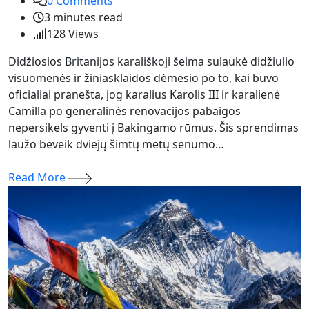
0
Comments
3 minutes read
128
Views
Didžiosios Britanijos karališkoji šeima sulaukė didžiulio
visuomenės ir žiniasklaidos dėmesio po to, kai buvo
oficialiai pranešta, jog karalius Karolis III ir karalienė
Camilla po generalinės renovacijos pabaigos
nepersikels gyventi į Bakingamo rūmus. Šis sprendimas
laužo beveik dviejų šimtų metų senumo…
Read More