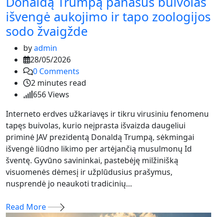
Donaldą Trumpą panašus buivolas
išvengė aukojimo ir tapo zoologijos
sodo žvaigžde
by
admin
28/05/2026
0
Comments
2 minutes read
656
Views
Interneto erdves užkariavęs ir tikru virusiniu fenomenu
tapęs buivolas, kurio neįprasta išvaizda daugeliui
priminė JAV prezidentą Donaldą Trumpą, sėkmingai
išvengė liūdno likimo per artėjančią musulmonų Id
šventę. Gyvūno savininkai, pastebėję milžinišką
visuomenės dėmesį ir užplūdusius prašymus,
nusprendė jo neaukoti tradicinių…
Read More