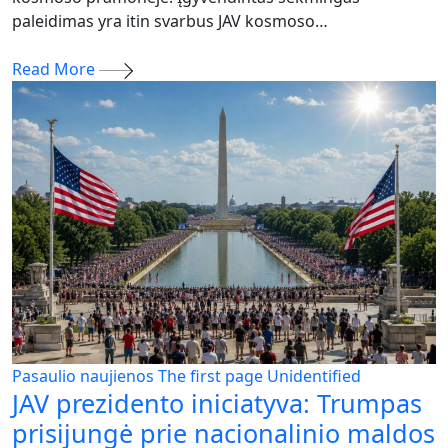
paleidimas yra itin svarbus JAV kosmoso…
Read More
Pasaulio naujienos
The first page
Unidentified
JAV prezidento iniciatyva: Trumpas
prisijungė prie nacionalinio maldos