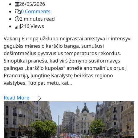
26/05/2026
0
Comments
2 minutes read
216
Views
Vakarų Europą užklupo neįprastai ankstyva ir intensyvi
gegužės mėnesio karščio banga, sumušusi
dešimtmečius gyvavusius temperatūros rekordus.
Sinoptikai praneša, kad virš žemyno susiformavęs
galingas „karščio kupolas“ atnešė anomalinius orus į
Prancūziją, Jungtinę Karalystę bei kitas regiono
valstybes. Tuo pat metu, kai…
Read More