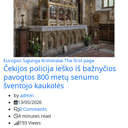
Europos Sąjunga
Kriminalai
The first page
Čekijos policija ieško iš bažnyčios
pavogtos 800 metų senumo
šventojo kaukolės
by
admin
13/05/2026
0
Comments
4 minutes read
193
Views