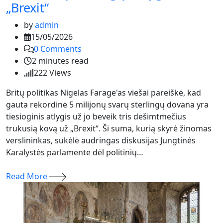
„Brexit“
by
admin
15/05/2026
0
Comments
2 minutes read
222
Views
Britų politikas Nigelas Farage'as viešai pareiškė, kad
gauta rekordinė 5 milijonų svarų sterlingų dovana yra
tiesioginis atlygis už jo beveik tris dešimtmečius
trukusią kovą už „Brexit“. Ši suma, kurią skyrė žinomas
verslininkas, sukėlė audringas diskusijas Jungtinės
Karalystės parlamente dėl politinių…
Read More