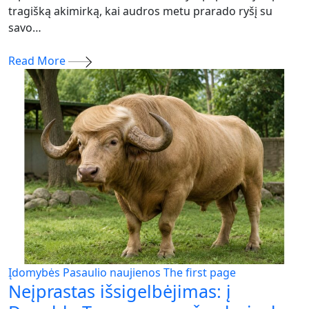
tragišką akimirką, kai audros metu prarado ryšį su
savo…
Read More
Įdomybės
Pasaulio naujienos
The first page
Neįprastas išsigelbėjimas: į