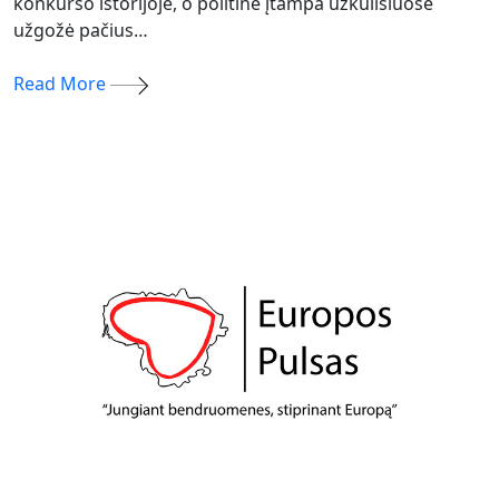
konkurso istorijoje, o politinė įtampa užkulisiuose
užgožė pačius…
Read More