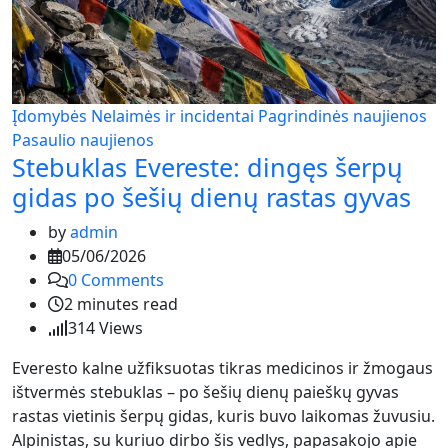
Įdomybės
Nelaimės ir incidentai
Pagrindinės naujienos
Pasaulio naujienos
Stebuklas Evereste: dingęs šerpų
gidas po šešių dienų rastas gyvas
by
admin
05/06/2026
0
Comments
2 minutes read
314
Views
Everesto kalne užfiksuotas tikras medicinos ir žmogaus
ištvermės stebuklas – po šešių dienų paieškų gyvas
rastas vietinis šerpų gidas, kuris buvo laikomas žuvusiu.
Alpinistas, su kuriuo dirbo šis vedlys, papasakojo apie