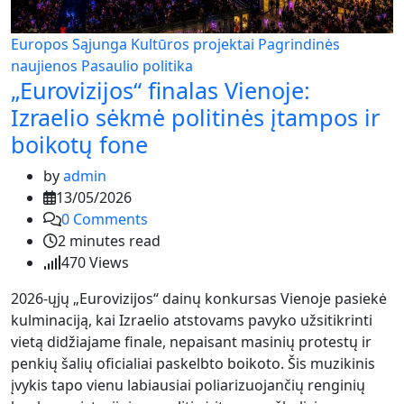
Europos Sąjunga
Kultūros projektai
Pagrindinės
naujienos
Pasaulio politika
„Eurovizijos“ finalas Vienoje:
Izraelio sėkmė politinės įtampos ir
boikotų fone
by
admin
13/05/2026
0
Comments
2 minutes read
470
Views
2026-ųjų „Eurovizijos“ dainų konkursas Vienoje pasiekė
kulminaciją, kai Izraelio atstovams pavyko užsitikrinti
vietą didžiajame finale, nepaisant masinių protestų ir
penkių šalių oficialiai paskelbto boikoto. Šis muzikinis
įvykis tapo vienu labiausiai poliarizuojančių renginių