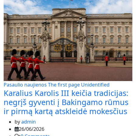
Pasaulio naujienos
The first page
Unidentified
Karalius Karolis III keičia tradicijas:
negrįš gyventi į Bakingamo rūmus
ir pirmą kartą atskleidė mokesčius
by
admin
26/06/2026