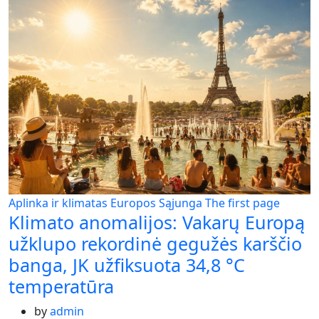
Aplinka ir klimatas
Europos Sąjunga
The first page
Klimato anomalijos: Vakarų Europą
užklupo rekordinė gegužės karščio
banga, JK užfiksuota 34,8 °C
temperatūra
by
admin