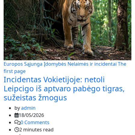
Europos Sąjunga
Įdomybės
Nelaimės ir incidentai
The
first page
Incidentas Vokietijoje: netoli
Leipcigo iš aptvaro pabėgo tigras,
sužeistas žmogus
by
admin
18/05/2026
0
Comments
2 minutes read