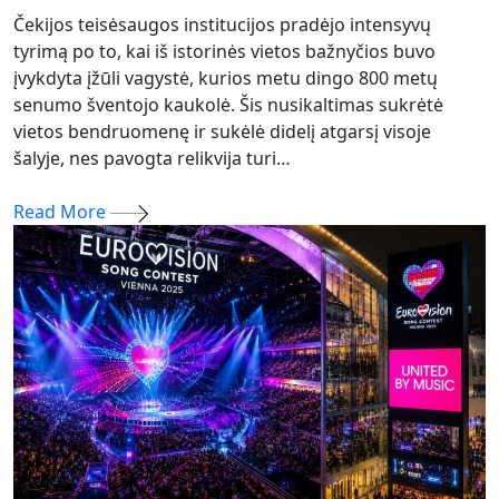
Čekijos teisėsaugos institucijos pradėjo intensyvų
tyrimą po to, kai iš istorinės vietos bažnyčios buvo
įvykdyta įžūli vagystė, kurios metu dingo 800 metų
senumo šventojo kaukolė. Šis nusikaltimas sukrėtė
vietos bendruomenę ir sukėlė didelį atgarsį visoje
šalyje, nes pavogta relikvija turi…
Read More