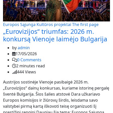
Europos Sąjunga
Kultūros projektai
The first page
„Eurovizijos“ triumfas: 2026 m.
konkursą Vienoje laimėjo Bulgarija
by
admin
17/05/2026
0
Comments
2 minutes read
444
Views
Austrijos sostinėje Vienoje pasibaigė 2026 m.
„Eurovizijos“ dainų konkursas, kuriame istorinę pergalę
šventė Bulgarija. Šios šalies atstovė Dara užkariavo
Europos komisijos ir žiūrovų širdis, leisdama savo
valstybei pirmą kartą iškovoti teisę organizuoti šį
prestižinį renginį.Daugiau šia tema: Europos Sąjunga,