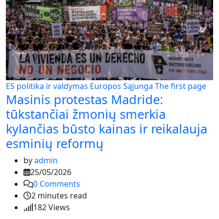
ES politika ir valdymas
Europos Sąjunga
The first page
Masinis protestas Madride:
tūkstančiai žmonių smerkia
kylančias būsto kainas ir reikalauja
esminių reformų
by
admin
25/05/2026
0
Comments
2 minutes read
182
Views