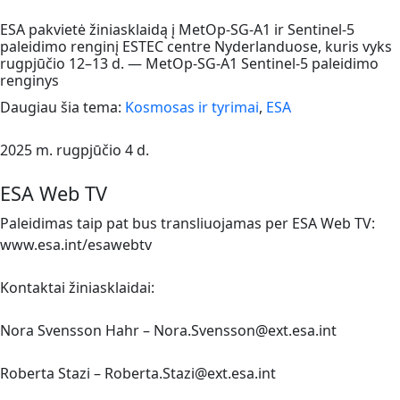
ESA pakvietė žiniasklaidą į MetOp-SG-A1 ir Sentinel-5
paleidimo renginį ESTEC centre Nyderlanduose, kuris vyks
rugpjūčio 12–13 d. — MetOp-SG-A1 Sentinel-5 paleidimo
renginys
Daugiau šia tema:
Kosmosas ir tyrimai
,
ESA
2025 m. rugpjūčio 4 d.
ESA Web TV
Paleidimas taip pat bus transliuojamas per ESA Web TV:
www.esa.int/esawebtv
Kontaktai žiniasklaidai:
Nora Svensson Hahr – Nora.Svensson@ext.esa.int
Roberta Stazi – Roberta.Stazi@ext.esa.int