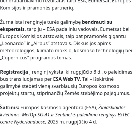
bendradarbiavimo rezultatas tarp ESA, Eumetsat, Europos
Komisijos ir pramonės partnerių.
Žurnalistai renginyje turės galimybę
bendrauti su
ekspertais
, tarp jų – ESA padalinių vadovais, Eumetsat bei
Europos Komisijos atstovais, taip pat pramonės gigantų
„Leonardo“ ir „Airbus“ atstovais. Diskusijos apims
meteorologijos, klimato mokslo, kosmoso technologijų bei
„Copernicus“ programos temas.
Registracija
į renginį vyksta iki rugpjūčio 8 d., o paleidimas
bus transliuojamas per
ESA Web TV
. Tai – išskirtinė
galimybė stebėti vieną svarbiausių Europos kosmoso
projektų startų, stiprinančių Žemės stebėjimo pajėgumus.
Šaltinis:
Europos kosmoso agentūra (ESA),
Žiniasklaidos
kvietimas: MetOp-SG-A1 ir Sentinel-5 paleidimo renginys ESTEC
centre Nyderlanduose
, 2025 m. rugpjūčio 4 d.