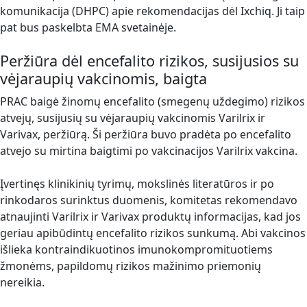
komunikacija (DHPC) apie rekomendacijas dėl Ixchiq. Ji taip
pat bus paskelbta EMA svetainėje.
Peržiūra dėl encefalito rizikos, susijusios su
vėjaraupių vakcinomis, baigta
PRAC baigė žinomų encefalito (smegenų uždegimo) rizikos
atvejų, susijusių su vėjaraupių vakcinomis Varilrix ir
Varivax, peržiūrą. Ši peržiūra buvo pradėta po encefalito
atvejo su mirtina baigtimi po vakcinacijos Varilrix vakcina.
Įvertinęs klinikinių tyrimų, mokslinės literatūros ir po
rinkodaros surinktus duomenis, komitetas rekomendavo
atnaujinti Varilrix ir Varivax produktų informacijas, kad jos
geriau apibūdintų encefalito rizikos sunkumą. Abi vakcinos
išlieka kontraindikuotinos imunokompromituotiems
žmonėms, papildomų rizikos mažinimo priemonių
nereikia.