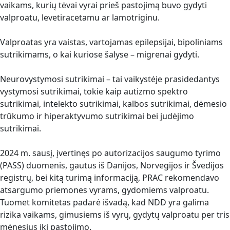
vaikams, kurių tėvai vyrai prieš pastojimą buvo gydyti
valproatu, levetiracetamu ar lamotriginu.
Valproatas yra vaistas, vartojamas epilepsijai, bipoliniams
sutrikimams, o kai kuriose šalyse – migrenai gydyti.
Neurovystymosi sutrikimai – tai vaikystėje prasidedantys
vystymosi sutrikimai, tokie kaip autizmo spektro
sutrikimai, intelekto sutrikimai, kalbos sutrikimai, dėmesio
trūkumo ir hiperaktyvumo sutrikimai bei judėjimo
sutrikimai.
2024 m. sausį, įvertinęs po autorizacijos saugumo tyrimo
(PASS) duomenis, gautus iš Danijos, Norvegijos ir Švedijos
registrų, bei kitą turimą informaciją, PRAC rekomendavo
atsargumo priemones vyrams, gydomiems valproatu.
Tuomet komitetas padarė išvadą, kad NDD yra galima
rizika vaikams, gimusiems iš vyrų, gydytų valproatu per tris
mėnesius iki pastojimo.