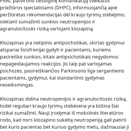
PRAC patvirtino tiesioginę komunikaciją sveikatos
priežiūros specialistams (DHPC), informuojančią apie
peržiūrėtas rekomendacijas dėl kraujo tyrimų stebėjimo,
siekiant sumažinti sunkios neutropenijos ir
agranulocitozės riziką vartojant klozapiną.
Klozapinas yra netipinis antipsichotikas, skirtas gydymui
atspariai šizofrenijai gydyti ir pacientams, kuriems
pasireiškė sunkios, kitais antipsichotikais negydomos
nepageidaujamos reakcijos. Jis taip pat vartojamas
psichozės, pasireiškiančios Parkinsono liga sergantiems
pacientams, gydymui, kai standartinis gydymas
neveiksmingas.
Klozapinas didina neutropenijos ir agranulocitozės riziką,
todėl reguliari kraujo tyrimų stebėsena yra būtina šiai
rizikai sumažinti. Nauji įrodymai iš mokslinės literatūros
rodo, kad nors klozapino sukeltą neutropeniją gali patirti
bet kuris pacientas bet kuriuo gydymo metu, dažniausiai ji