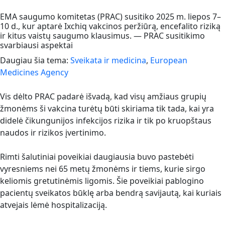
EMA saugumo komitetas (PRAC) susitiko 2025 m. liepos 7–
10 d., kur aptarė Ixchiq vakcinos peržiūrą, encefalito riziką
ir kitus vaistų saugumo klausimus. — PRAC susitikimo
svarbiausi aspektai
Daugiau šia tema:
Sveikata ir medicina
,
European
Medicines Agency
Vis dėlto PRAC padarė išvadą, kad visų amžiaus grupių
žmonėms ši vakcina turėtų būti skiriama tik tada, kai yra
didelė čikungunijos infekcijos rizika ir tik po kruopštaus
naudos ir rizikos įvertinimo.
Rimti šalutiniai poveikiai daugiausia buvo pastebėti
vyresniems nei 65 metų žmonėms ir tiems, kurie sirgo
keliomis gretutinėmis ligomis. Šie poveikiai pablogino
pacientų sveikatos būklę arba bendrą savijautą, kai kuriais
atvejais lėmė hospitalizaciją.