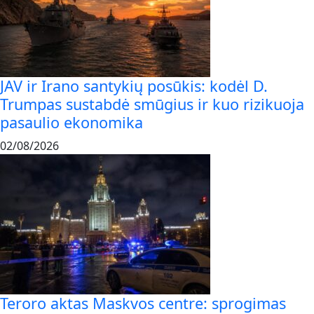
JAV ir Irano santykių posūkis: kodėl D.
Trumpas sustabdė smūgius ir kuo rizikuoja
pasaulio ekonomika
02/08/2026
Teroro aktas Maskvos centre: sprogimas