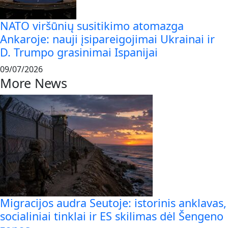
NATO viršūnių susitikimo atomazga
Ankaroje: nauji įsipareigojimai Ukrainai ir
D. Trumpo grasinimai Ispanijai
09/07/2026
More News
Migracijos audra Seutoje: istorinis anklavas,
socialiniai tinklai ir ES skilimas dėl Šengeno