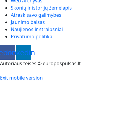
Web Archyvas
Skonių ir istorijų žemėlapis
Atrask savo galimybes
Jaunimo balsas
Naujienos ir straipsniai
Privatumo politika
ebook
Linkedin
Autoriaus teisės © europospulsas.lt
Exit mobile version