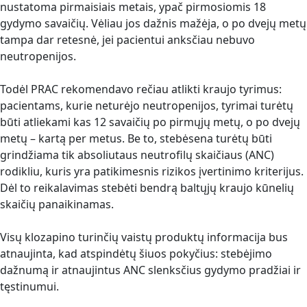
nustatoma pirmaisiais metais, ypač pirmosiomis 18
gydymo savaičių. Vėliau jos dažnis mažėja, o po dvejų metų
tampa dar retesnė, jei pacientui anksčiau nebuvo
neutropenijos.
Todėl PRAC rekomendavo rečiau atlikti kraujo tyrimus:
pacientams, kurie neturėjo neutropenijos, tyrimai turėtų
būti atliekami kas 12 savaičių po pirmųjų metų, o po dvejų
metų – kartą per metus. Be to, stebėsena turėtų būti
grindžiama tik absoliutaus neutrofilų skaičiaus (ANC)
rodikliu, kuris yra patikimesnis rizikos įvertinimo kriterijus.
Dėl to reikalavimas stebėti bendrą baltųjų kraujo kūnelių
skaičių panaikinamas.
Visų klozapino turinčių vaistų produktų informacija bus
atnaujinta, kad atspindėtų šiuos pokyčius: stebėjimo
dažnumą ir atnaujintus ANC slenksčius gydymo pradžiai ir
tęstinumui.