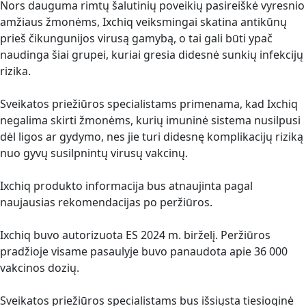
Nors dauguma rimtų šalutinių poveikių pasireiškė vyresnio
amžiaus žmonėms, Ixchiq veiksmingai skatina antikūnų
prieš čikungunijos virusą gamybą, o tai gali būti ypač
naudinga šiai grupei, kuriai gresia didesnė sunkių infekcijų
rizika.
Sveikatos priežiūros specialistams primenama, kad Ixchiq
negalima skirti žmonėms, kurių imuninė sistema nusilpusi
dėl ligos ar gydymo, nes jie turi didesnę komplikacijų riziką
nuo gyvų susilpnintų virusų vakcinų.
Ixchiq produkto informacija bus atnaujinta pagal
naujausias rekomendacijas po peržiūros.
Ixchiq buvo autorizuota ES 2024 m. birželį. Peržiūros
pradžioje visame pasaulyje buvo panaudota apie 36 000
vakcinos dozių.
Sveikatos priežiūros specialistams bus išsiųsta tiesioginė