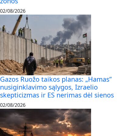
zonos
02/08/2026
Gazos Ruožo taikos planas: „Hamas“
nusiginklavimo sąlygos, Izraelio
skepticizmas ir ES nerimas dėl sienos
02/08/2026