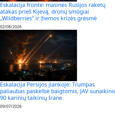
Eskalacija fronte: masinės Rusijos raketų
atakas prieš Kijevą, dronų smūgiai
„Wildberries“ ir žiemos krizės grėsmė
02/08/2026
Eskalacija Persijos įlankoje: Trumpas
paliaubas paskelbė baigtomis, JAV sunaikino
90 karinių taikinių Irane
09/07/2026