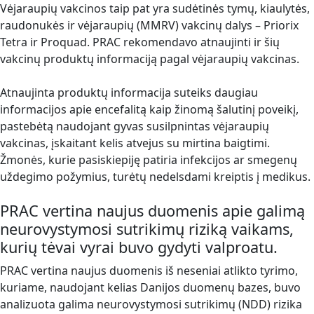
Vėjaraupių vakcinos taip pat yra sudėtinės tymų, kiaulytės,
raudonukės ir vėjaraupių (MMRV) vakcinų dalys – Priorix
Tetra ir Proquad. PRAC rekomendavo atnaujinti ir šių
vakcinų produktų informaciją pagal vėjaraupių vakcinas.
Atnaujinta produktų informacija suteiks daugiau
informacijos apie encefalitą kaip žinomą šalutinį poveikį,
pastebėtą naudojant gyvas susilpnintas vėjaraupių
vakcinas, įskaitant kelis atvejus su mirtina baigtimi.
Žmonės, kurie pasiskiepiję patiria infekcijos ar smegenų
uždegimo požymius, turėtų nedelsdami kreiptis į medikus.
PRAC vertina naujus duomenis apie galimą
neurovystymosi sutrikimų riziką vaikams,
kurių tėvai vyrai buvo gydyti valproatu.
PRAC vertina naujus duomenis iš neseniai atlikto tyrimo,
kuriame, naudojant kelias Danijos duomenų bazes, buvo
analizuota galima neurovystymosi sutrikimų (NDD) rizika