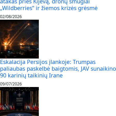
atakas prieš Kijevą, dronų smūgiai
„Wildberries“ ir žiemos krizės grėsmė
02/08/2026
Eskalacija Persijos įlankoje: Trumpas
paliaubas paskelbė baigtomis, JAV sunaikino
90 karinių taikinių Irane
09/07/2026